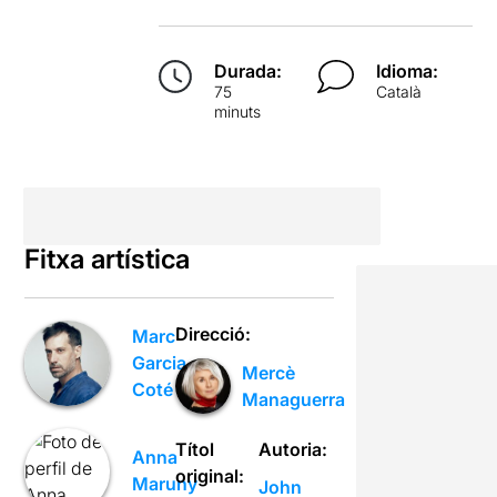
Durada:
Idioma:
75
Català
minuts
Fitxa artística
Direcció:
Marc
Garcia
Mercè
Coté
Managuerra
Títol
Autoria:
Anna
original:
Maruny
John