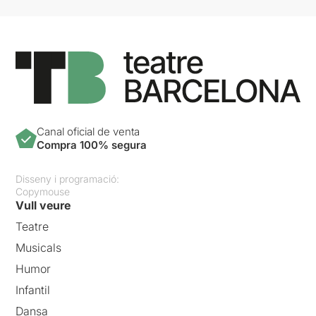
Canal oficial de venta
Compra 100% segura
Disseny i programació:
Copymouse
Vull veure
Teatre
Musicals
Humor
Infantil
Dansa