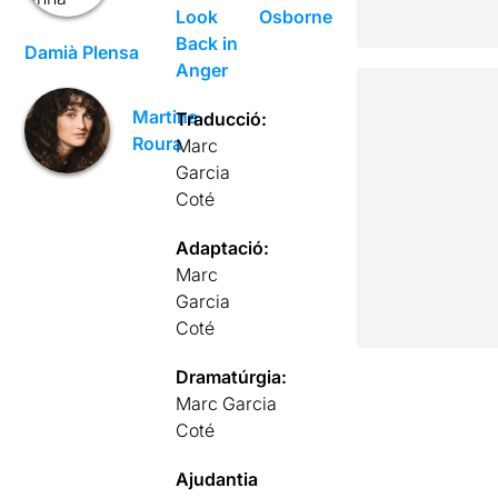
Look
Osborne
Back in
Damià Plensa
Anger
Martina
Traducció:
Roura
Marc
Garcia
Coté
Adaptació:
Marc
Garcia
Coté
Dramatúrgia:
Marc Garcia
Coté
Ajudantia