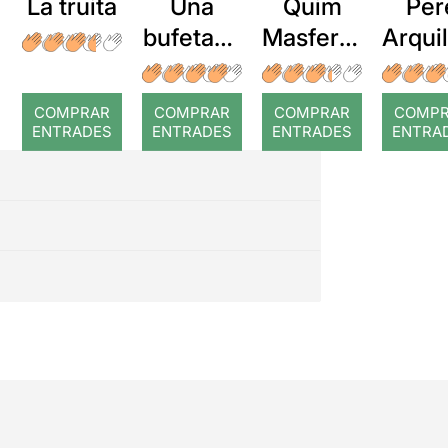
La truita
Una
Quim
Per
bufetada
Masferre
Arqui
a temps
r: Temps
: Cor
romp
COMPRAR
COMPRAR
COMPRAR
COMP
ENTRADES
ENTRADES
ENTRADES
ENTRA