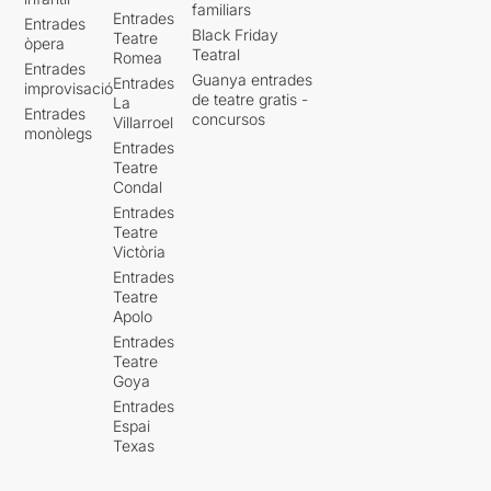
familiars
Entrades
Entrades
Black Friday
Teatre
òpera
Teatral
Romea
Entrades
Guanya entrades
Entrades
improvisació
de teatre gratis -
La
Entrades
concursos
Villarroel
monòlegs
Entrades
Teatre
Condal
Entrades
Teatre
Victòria
Entrades
Teatre
Apolo
Entrades
Teatre
Goya
Entrades
Espai
Texas