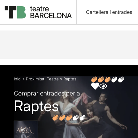
Cartellera i entrades
Descripció
Fitxa artística
Fotos i vídeos
Opin
Inici
»
Proximitat
,
Teatre
»
Raptes
Comprar entrades per a
Raptes