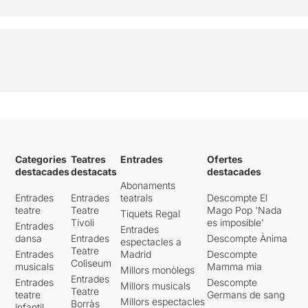
Categories
Teatres
Entrades
Ofertes
destacades
destacats
destacades
Abonaments
Entrades
Entrades
teatrals
Descompte El
teatre
Teatre
Mago Pop 'Nada
Tiquets Regal
Tívoli
es imposible'
Entrades
Entrades
dansa
Entrades
Descompte Ànima
espectacles a
Teatre
Entrades
Madrid
Descompte
Coliseum
musicals
Mamma mia
Millors monòlegs
Entrades
Entrades
Descompte
Millors musicals
Teatre
teatre
Germans de sang
Millors espectacles
Borràs
infantil