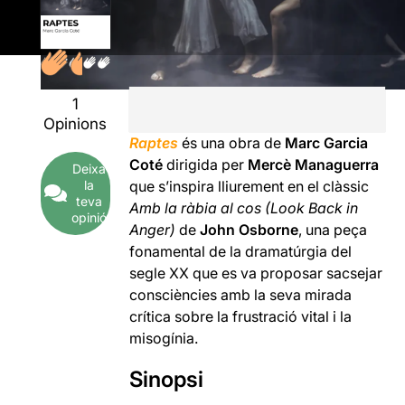
1
Opinions
Raptes
és una obra de
Marc Garcia
Coté
dirigida per
Mercè Managuerra
Deixa
la
que s’inspira lliurement en el clàssic
teva
Amb la ràbia al cos (Look Back in
opinió
Anger)
de
John Osborne
, una peça
fonamental de la dramatúrgia del
segle XX que es va proposar sacsejar
consciències amb la seva mirada
crítica sobre la frustració vital i la
misogínia.
Sinopsi