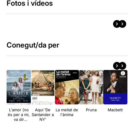
Fotos i vídeos
Conegut/da per
L'amor (no
Aquí ‘De
La meitat de
Pruna
Macbett
és per a mi,
Santander a
l'ànima
va dir
NY’
Medea)