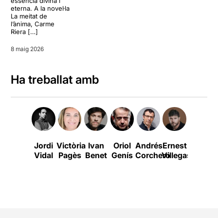
essència divina i
eterna. A la novel·la
La meitat de
l’ànima, Carme
Riera […]
8 maig 2026
Ha treballat amb
Jordi
Victòria
Ivan
Oriol
Andrés
Ernest
Santi
Vidal
Pagès
Benet
Genís
Corchero
Villegas
Ricart