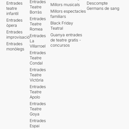
Entrades
Entrades
Descompte
Millors musicals
Teatre
teatre
Germans de sang
Millors espectacles
Borràs
infantil
familiars
Entrades
Entrades
Black Friday
Teatre
òpera
Teatral
Romea
Entrades
Guanya entrades
Entrades
improvisació
de teatre gratis -
La
Entrades
concursos
Villarroel
monòlegs
Entrades
Teatre
Condal
Entrades
Teatre
Victòria
Entrades
Teatre
Apolo
Entrades
Teatre
Goya
Entrades
Espai