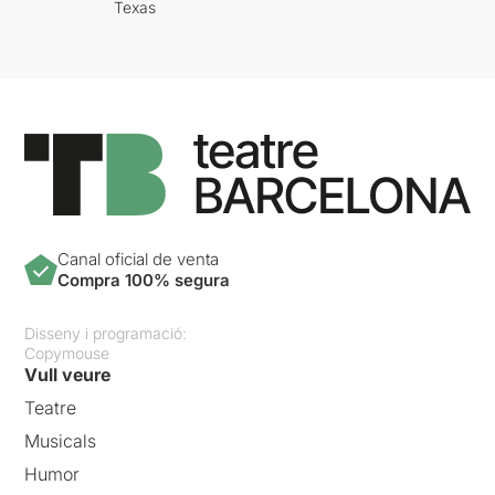
Texas
Canal oficial de venta
Compra 100% segura
Disseny i programació:
Copymouse
Vull veure
Teatre
Musicals
Humor