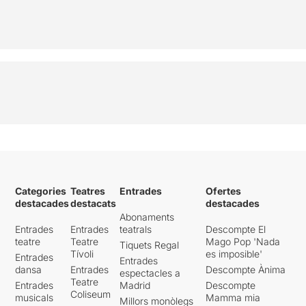
Categories
Teatres
Entrades
Ofertes
destacades
destacats
destacades
Abonaments
Entrades
Entrades
teatrals
Descompte El
teatre
Teatre
Mago Pop 'Nada
Tiquets Regal
Tívoli
es imposible'
Entrades
Entrades
dansa
Entrades
Descompte Ànima
espectacles a
Teatre
Entrades
Madrid
Descompte
Coliseum
musicals
Mamma mia
Millors monòlegs