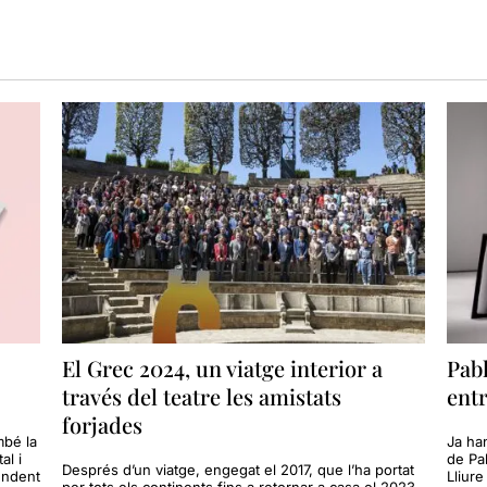
El Grec 2024, un viatge interior a
Pabl
través del teatre les amistats
entr
forjades
mbé la
Ja han
al i
de Pa
Després d’un viatge, engegat el 2017, que l’ha portat
endent
Lliure
per tots els continents fins a retornar a casa el 2023,