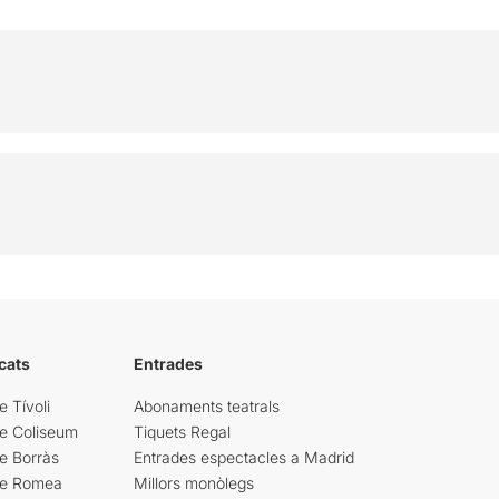
cats
Entrades
e Tívoli
Abonaments teatrals
re Coliseum
Tiquets Regal
e Borràs
Entrades espectacles a Madrid
re Romea
Millors monòlegs