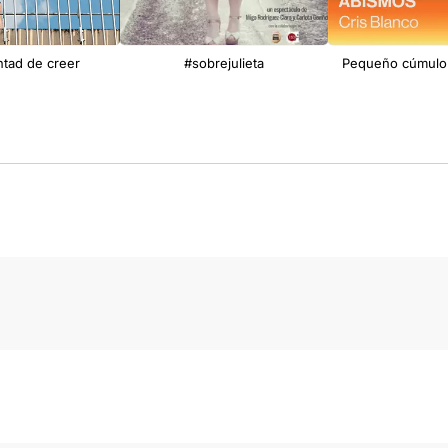
ntad de creer
#sobrejulieta
Pequeño cúmulo