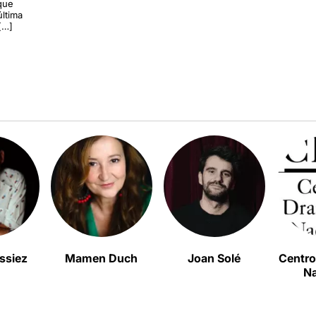
 que
última
[…]
ssiez
Mamen Duch
Joan Solé
Centro
Na