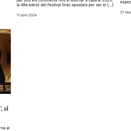
espec
la 48a edició del Festival Grec apostarà per ser el […]
27 de
11 abril 2024
, al
rna al