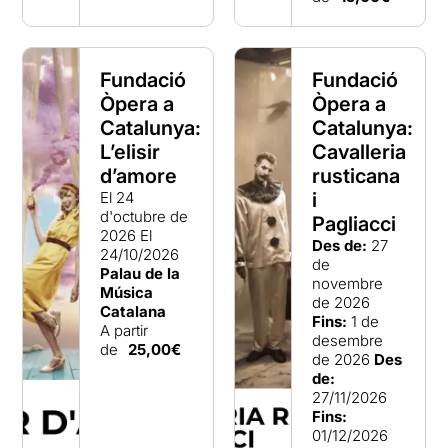
Fundació
Fundació
Òpera a
Òpera a
Catalunya:
Catalunya:
L’elisir
Cavalleria
d’amore
rusticana
El 24
i
d'octubre de
Pagliacci
2026
El
Des de:
27
24/10/2026
de
Palau de la
novembre
Música
de 2026
Catalana
Fins:
1 de
A partir
desembre
de
25,00€
de 2026
Des
de:
27/11/2026
Fins:
01/12/2026