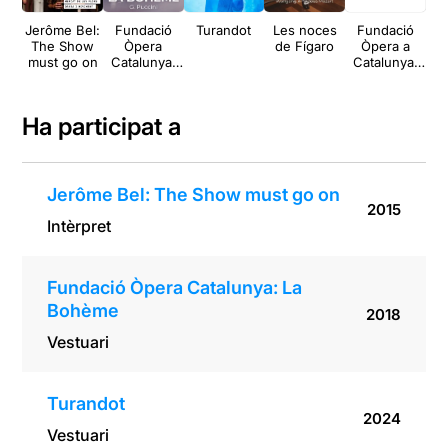
Jerôme Bel:
Fundació
Turandot
Les noces
Fundació
F
The Show
Òpera
de Fígaro
Òpera a
must go on
Catalunya:
Catalunya:
Ca
La Bohème
L’elisir
Ca
d’amore
ru
P
Ha participat a
Jerôme Bel: The Show must go on
2015
Intèrpret
Fundació Òpera Catalunya: La
Bohème
2018
Vestuari
Turandot
2024
Vestuari