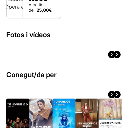
A partir
de
25,00€
Fotos i vídeos
Conegut/da per