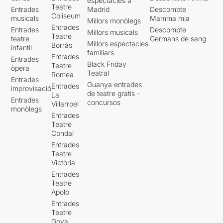
espectacles a
Teatre
Entrades
Madrid
Descompte
Coliseum
musicals
Mamma mia
Millors monòlegs
Entrades
Entrades
Descompte
Millors musicals
Teatre
teatre
Germans de sang
Millors espectacles
Borràs
infantil
familiars
Entrades
Entrades
Black Friday
Teatre
òpera
Teatral
Romea
Entrades
Guanya entrades
Entrades
improvisació
de teatre gratis -
La
Entrades
concursos
Villarroel
monòlegs
Entrades
Teatre
Condal
Entrades
Teatre
Victòria
Entrades
Teatre
Apolo
Entrades
Teatre
Goya