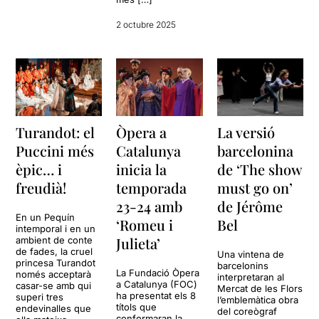
2 octubre 2025
Turandot: el
Òpera a
La versió
Puccini més
Catalunya
barcelonina
èpic… i
inicia la
de ‘The show
freudià!
temporada
must go on’
23-24 amb
de Jérôme
En un Pequín
‘Romeu i
Bel
intemporal i en un
Julieta’
ambient de conte
de fades, la cruel
Una vintena de
princesa Turandot
barcelonins
La Fundació Òpera
només acceptarà
interpretaran al
a Catalunya (FOC)
casar-se amb qui
Mercat de les Flors
ha presentat els 8
superi tres
l’emblemàtica obra
títols que
endevinalles que
del coreògraf
conformaran la