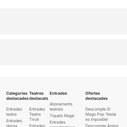
Categories
Teatres
Entrades
Ofertes
destacades
destacats
destacades
Abonaments
Entrades
Entrades
teatrals
Descompte El
teatre
Teatre
Mago Pop 'Nada
Tiquets Regal
Tívoli
es imposible'
Entrades
Entrades
dansa
Entrades
Descompte Ànima