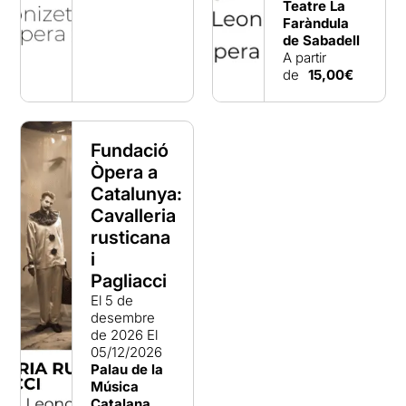
Teatre La
Faràndula
de Sabadell
A partir
de
15,00€
Fundació
Òpera a
Catalunya:
Cavalleria
rusticana
i
Pagliacci
El 5 de
desembre
de 2026
El
05/12/2026
Palau de la
Música
Catalana