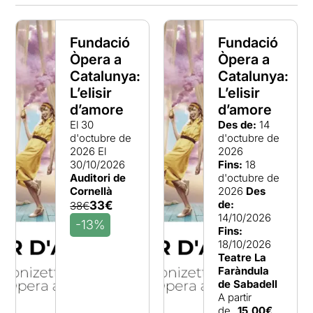
Fundació
Fundació
Òpera a
Òpera a
Catalunya:
Catalunya:
L’elisir
L’elisir
d’amore
d’amore
El 30
Des de:
14
d'octubre de
d'octubre de
2026
El
2026
30/10/2026
Fins:
18
Auditori de
d'octubre de
Cornellà
2026
Des
de:
33€
38€
14/10/2026
-13%
Fins:
18/10/2026
Teatre La
Faràndula
de Sabadell
A partir
de
15,00€