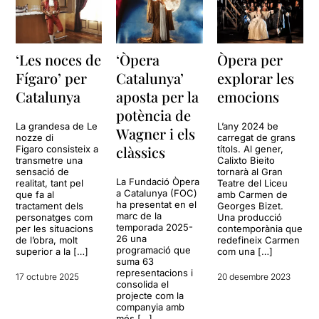
‘Les noces de
‘Òpera
Òpera per
Fígaro’ per
Catalunya’
explorar les
Catalunya
aposta per la
emocions
potència de
La grandesa de Le
L’any 2024 be
Wagner i els
nozze di
carregat de grans
clàssics
Figaro consisteix a
títols. Al gener,
transmetre una
Calixto Bieito
sensació de
tornarà al Gran
La Fundació Òpera
realitat, tant pel
Teatre del Liceu
a Catalunya (FOC)
que fa al
amb Carmen de
ha presentat en el
tractament dels
Georges Bizet.
marc de la
personatges com
Una producció
temporada 2025-
per les situacions
contemporània que
26 una
de l’obra, molt
redefineix Carmen
programació que
superior a la […]
com una […]
suma 63
representacions i
17 octubre 2025
20 desembre 2023
consolida el
projecte com la
companyia amb
més […]