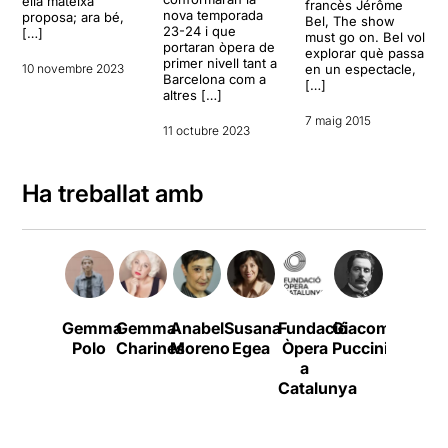
ella mateixa
francès Jérôme
nova temporada
proposa; ara bé,
Bel, The show
23-24 i que
[…]
must go on. Bel vol
portaran òpera de
explorar què passa
primer nivell tant a
10 novembre 2023
en un espectacle,
Barcelona com a
[…]
altres […]
7 maig 2015
11 octubre 2023
Ha treballat amb
Gemma
Gemma
Anabel
Susana
Fundació
Giacomo
William
C
Polo
Charines
Moreno
Egea
Òpera
Puccini
Shakes
a
Catalunya