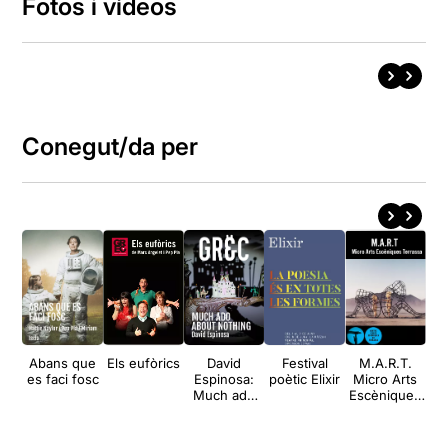
Fotos i vídeos
Conegut/da per
Abans que
Els eufòrics
David
Festival
M.A.R.T.
X
es faci fosc
Espinosa:
poètic Elixir
Micro Arts
Much ado
Escèniques
about
Terrassa
nothing