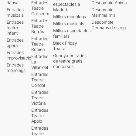
dansa
Entrades
Descompte Ànima
espectacles a
Teatre
Entrades
Madrid
Descompte
Coliseum
musicals
Mamma mia
Millors monòlegs
Entrades
Entrades
Descompte
Millors musicals
Teatre
teatre
Germans de sang
Millors espectacles
Borràs
infantil
familiars
Entrades
Entrades
Black Friday
Teatre
òpera
Teatral
Romea
Entrades
Guanya entrades
Entrades
improvisació
de teatre gratis -
La
Entrades
concursos
Villarroel
monòlegs
Entrades
Teatre
Condal
Entrades
Teatre
Victòria
Entrades
Teatre
Apolo
Entrades
Teatre