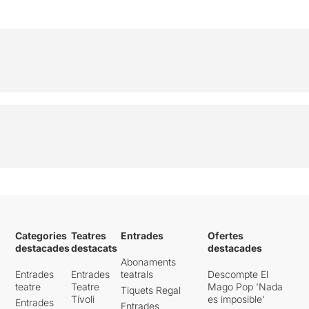
Categories
Teatres
Entrades
Ofertes
destacades
destacats
destacades
Abonaments
Entrades
Entrades
teatrals
Descompte El
teatre
Teatre
Mago Pop 'Nada
Tiquets Regal
Tívoli
es imposible'
Entrades
Entrades