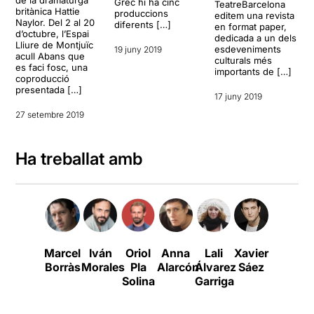
Grec hi ha cinc
TeatreBarcelona
britànica Hattie
produccions
editem una revista
Naylor. Del 2 al 20
diferents […]
en format paper,
d’octubre, l’Espai
dedicada a un dels
Lliure de Montjuïc
esdeveniments
19 juny 2019
acull Abans que
culturals més
es faci fosc, una
importants de […]
coproducció
presentada […]
17 juny 2019
27 setembre 2019
Ha treballat amb
Marcel
Iván
Oriol
Anna
Lali
Xavier
Àlex
Borràs
Morales
Pla
Alarcón
Álvarez
Sáez
Monner
Solina
Garriga