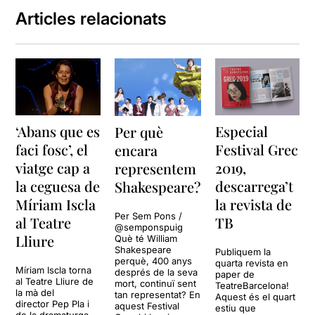
Articles relacionats
‘Abans que es
Especial
Per què
faci fosc’, el
Festival Grec
encara
viatge cap a
2019,
representem
la ceguesa de
descarrega’t
Shakespeare?
Míriam Iscla
la revista de
Per Sem Pons /
al Teatre
TB
@semponspuig
Lliure
Què té William
Shakespeare
Publiquem la
perquè, 400 anys
quarta revista en
Míriam Iscla torna
després de la seva
paper de
al Teatre Lliure de
mort, continuï sent
TeatreBarcelona!
la mà del
tan representat? En
Aquest és el quart
director Pep Pla i
aquest Festival
estiu que
de la dramaturga