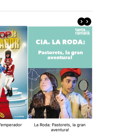
 l’emperador
La Roda: Pastorets, la gran
Cia. La Roda Produccion
aventura!
Reis