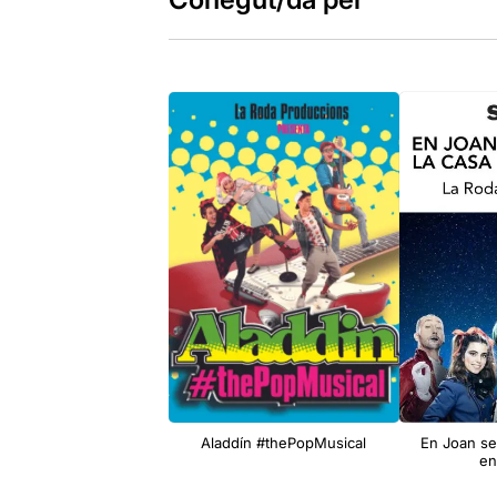
Aladdín #thePopMusical
En Joan se
en