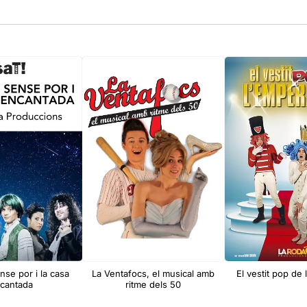
nse por i la casa
La Ventafocs, el musical amb
El vestit pop de
cantada
ritme dels 50