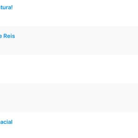
tura!
e Reis
acial