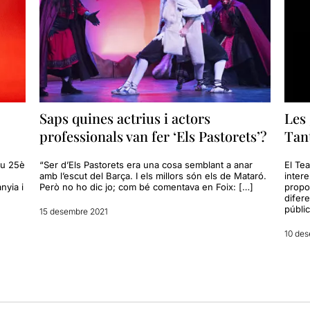
Saps quines actrius i actors
Les 
professionals van fer ‘Els Pastorets’?
Tan
eu 25è
“Ser d’Els Pastorets era una cosa semblant a anar
El Tea
amb l’escut del Barça. I els millors són els de Mataró.
intere
nyia i
Però no ho dic jo; com bé comentava en Foix: […]
propo
difere
públi
15 desembre 2021
10 des