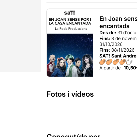
En Joan sens
encantada
Des de:
31 d'oct
Fins:
8 de novem
31/10/2026
Fins:
08/11/2026
SAT! Sant Andre
A partir de
10,50
Fotos i vídeos
Conegut/da per