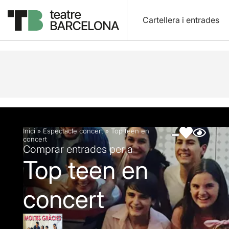
Cartellera i entrades
Descripció
Fitxa artística
Fotos i vídeos
Inici
»
Espectacle concert
»
Top teen en
concert
Comprar entrades per a
Top teen en
concert