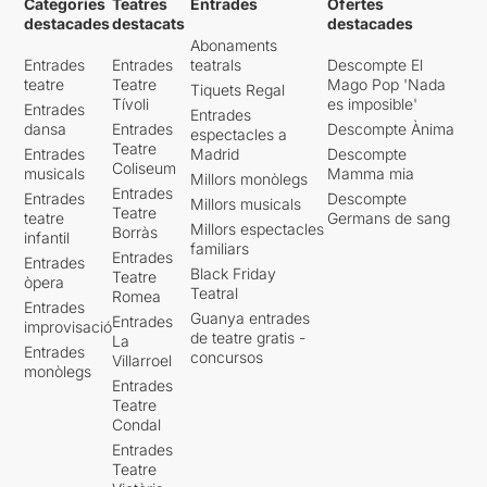
Categories
Teatres
Entrades
Ofertes
destacades
destacats
destacades
Abonaments
Entrades
Entrades
teatrals
Descompte El
teatre
Teatre
Mago Pop 'Nada
Tiquets Regal
Tívoli
es imposible'
Entrades
Entrades
dansa
Entrades
Descompte Ànima
espectacles a
Teatre
Entrades
Madrid
Descompte
Coliseum
musicals
Mamma mia
Millors monòlegs
Entrades
Entrades
Descompte
Millors musicals
Teatre
teatre
Germans de sang
Millors espectacles
Borràs
infantil
familiars
Entrades
Entrades
Black Friday
Teatre
òpera
Teatral
Romea
Entrades
Guanya entrades
Entrades
improvisació
de teatre gratis -
La
Entrades
concursos
Villarroel
monòlegs
Entrades
Teatre
Condal
Entrades
Teatre