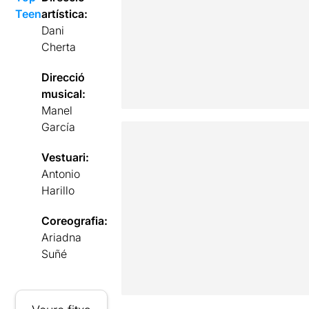
Teen
artística:
Dani
Cherta
Direcció
musical:
Manel
García
Vestuari:
Antonio
Harillo
Coreografia:
Ariadna
Suñé