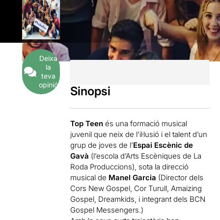
Deixa
la
teva
opinió
Sinopsi
Top Teen
és una formació musical
juvenil que neix de l’il·lusió i el talent d’un
grup de joves de l’
Espai Escènic de
Gavà
(l’escola d’Arts Escèniques de La
Roda Produccions), sota la direcció
musical de
Manel Garcia
(Director dels
Cors New Gospel, Cor Turull, Amaizing
Gospel, Dreamkids, i integrant dels BCN
Gospel Messengers.)