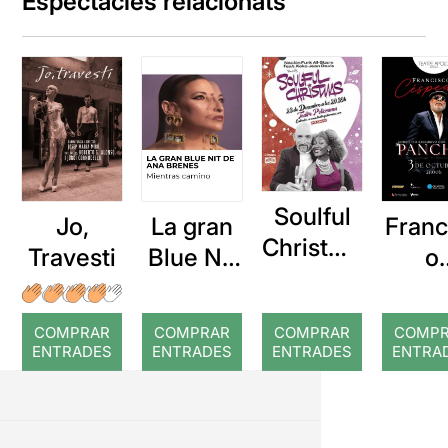
Espectacles relacionats
Soulful
Jo,
La gran
Franc
Christma
Travesti
Blue Nit
o
s
de Ana
“Pan
Brenes
”
COMPRAR
COMPRAR
COMPRAR
COMP
Césp
ENTRADES
ENTRADES
ENTRADES
ENTRA
s e
conc