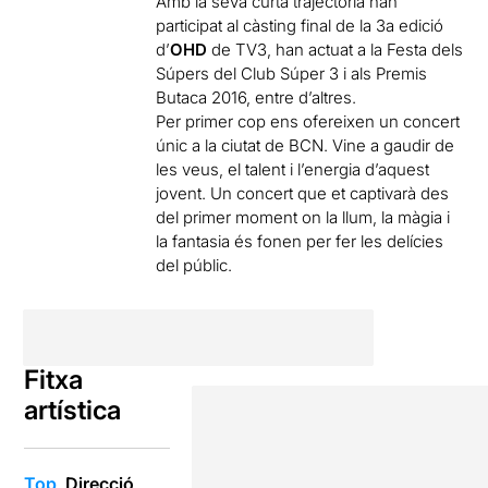
Amb la seva curta trajectòria han
participat al càsting final de la 3a edició
d’
OHD
de TV3, han actuat a la Festa dels
Súpers del Club Súper 3 i als Premis
Butaca 2016, entre d’altres.
Per primer cop ens ofereixen un concert
únic a la ciutat de BCN. Vine a gaudir de
les veus, el talent i l’energia d’aquest
jovent. Un concert que et captivarà des
del primer moment on la llum, la màgia i
la fantasia és fonen per fer les delícies
del públic.
Fitxa
artística
Top
Direcció