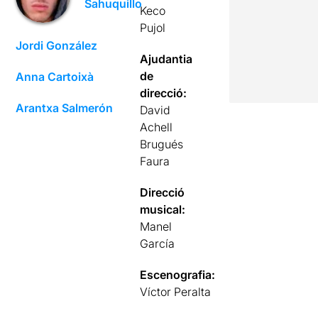
Sahuquillo
Keco
Pujol
Jordi González
Ajudantia
de
Anna Cartoixà
direcció:
Arantxa Salmerón
David
Achell
Brugués
Faura
Direcció
musical:
Manel
García
Escenografia:
Víctor Peralta