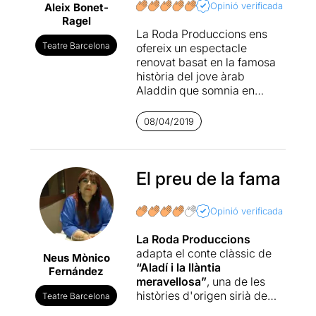
Opinió verificada
Aleix Bonet-
Ragel
La Roda Produccions ens
Teatre Barcelona
ofereix un espectacle
renovat basat en la famosa
història del jove àrab
Aladdin que somnia en
casar-se amb la princesa
Jazmine. Aquesta vegada
08/04/2019
ens l'expliquen des d'una
vessant més contemporània,
amb l'acció marcada en un
grup de pop situat al cor
El preu de la fama
d'aquest estil musical, els
Estats Units.
Opinió verificada
La història ens proposa un
La Roda Produccions
seguit de situacions en la
adapta el conte clàssic de
Neus Mònico
que els seus protagonistes
“Aladí i la llàntia
Fernández
hauran de
demostrar els
meravellosa”
, una de les
valors que transmeten
i la
històries d'origen sirià de
Teatre Barcelona
importància de prendre les
“Les mil i una nits”,
en una
decisions personals