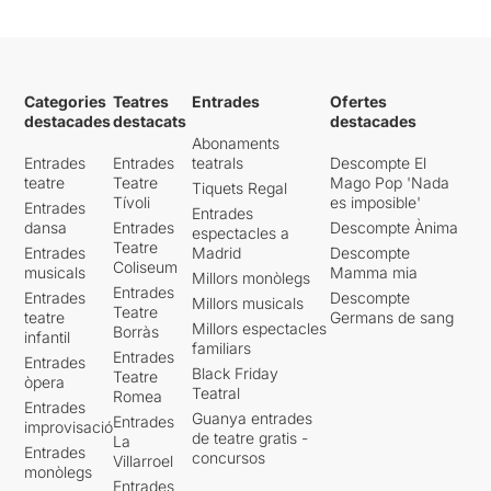
Categories
Teatres
Entrades
Ofertes
destacades
destacats
destacades
Abonaments
Entrades
Entrades
teatrals
Descompte El
teatre
Teatre
Mago Pop 'Nada
Tiquets Regal
Tívoli
es imposible'
Entrades
Entrades
dansa
Entrades
Descompte Ànima
espectacles a
Teatre
Entrades
Madrid
Descompte
Coliseum
musicals
Mamma mia
Millors monòlegs
Entrades
Entrades
Descompte
Millors musicals
Teatre
teatre
Germans de sang
Millors espectacles
Borràs
infantil
familiars
Entrades
Entrades
Black Friday
Teatre
òpera
Teatral
Romea
Entrades
Guanya entrades
Entrades
improvisació
de teatre gratis -
La
Entrades
concursos
Villarroel
monòlegs
Entrades