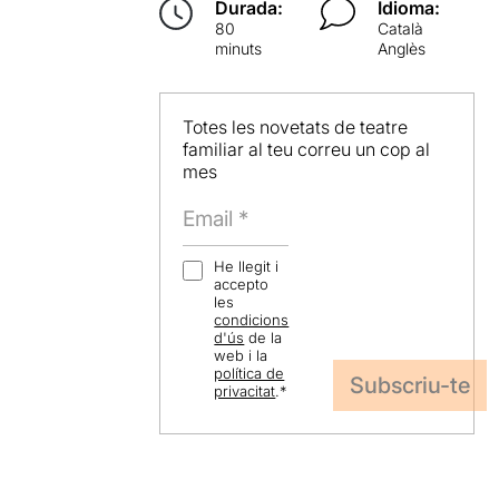
Durada:
Idioma:
80
Català
minuts
Anglès
Totes les novetats de teatre
familiar al teu correu un cop al
mes
He llegit i
accepto
les
condicions
d'ús
de la
web i la
política de
privacitat
.
*