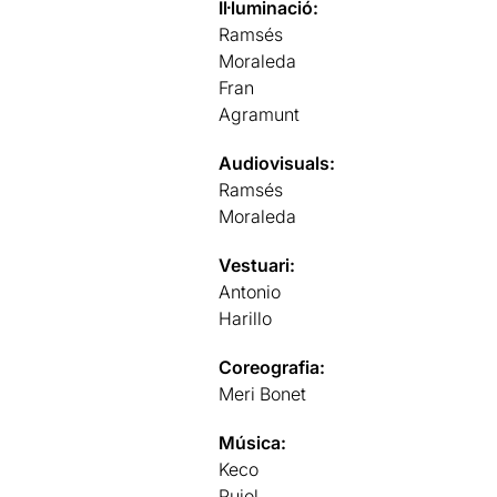
Il·luminació:
Ramsés
Moraleda
Fran
Agramunt
Audiovisuals:
Ramsés
Moraleda
Vestuari:
Antonio
Harillo
Coreografia:
Meri Bonet
Música:
Keco
Pujol