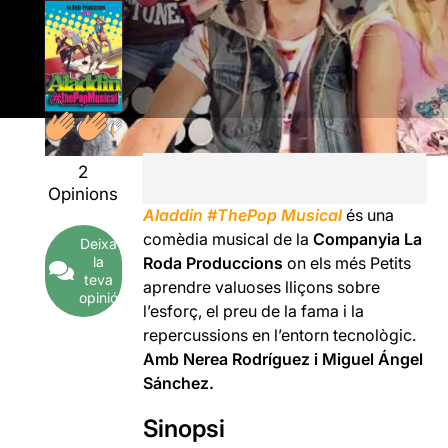
2
Opinions
Aladdin #ThePop Musical
és una
comèdia musical de la
Companyia La
Deixa
la
Roda Produccions
on els més Petits
teva
aprendre valuoses lliçons sobre
opinió
l’esforç, el preu de la fama i la
repercussions en l’entorn tecnològic.
Amb Nerea Rodríguez i Miguel Ángel
Sánchez.
Sinopsi