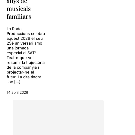
anys de
espais on transcorre l’acció.
mantenir els més joves (o no
La música es mou entre el
musicals
tan joves) de la casa actius i
pop, rock, rap i hip hop. Les
familiars
desperts ara que s'acosta
cançons són interpretades
Setmana Santa i l'agenda
en català i anglès. Els
s'ha d'omplir de bons plans.
La Roda
personatges són del tot
No us podeu perdre aquesta
Produccions celebra
actuals, nois joves amb
aquest 2026 el seu
fantàstica
història plena de
il·lusions i projectes de futur .
25è aniversari amb
bon humor i lliçons
que
una jornada
L’Aladdin (
Miquel Ángel
posen sobre l'escenari del
especial al SAT!
Sánchez Bolivar
) és un dels
Teatre Onyric Condal les
Teatre que vol
integrants del grup musical
resumir la trajectòria
diferències d'aconseguir els
Top Flash juntament amb
de la companyia i
teus objectius a través del
projectar-ne el
dos amics (
Júlia Bonjoch
teu propi esforç o per la via
futur. La cita tindrà
Camacho)
i l’Austin (
Roger
ràpida, amb contactes i
lloc […]
Sahuqyuillo)
, la Jasmine
trampolins televisius, amb la
(
Anna Cartoixa Bravo
)és
14 abril 2026
consegüent pèrdua
una super star, el geni de la
d'identitat.
llàntia un “rapero” amb
molta marxa (
Víctor Gómez
Casademunt
), i en Iafar
(
Jordi González
)un
estafador sense cap mena
d’escrúpols.