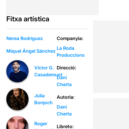
Fitxa artística
Nerea Rodríguez
Companyia:
La Roda
Miquel Ángel Sánchez
Produccions
Direcció:
Víctor G.
Casademunt
Dani
Cherta
Júlia
Autoria:
Bonjoch
Dani
Cherta
Roger
Libreto: