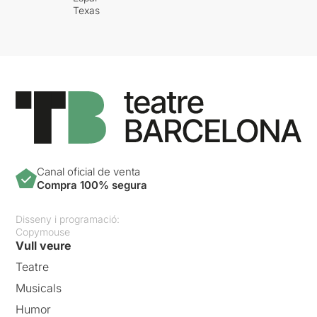
Texas
Canal oficial de venta
Compra 100% segura
Disseny i programació:
Copymouse
Vull veure
Teatre
Musicals
Humor