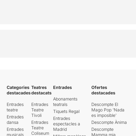
Categories
Teatres
Entrades
Ofertes
destacades
destacats
destacades
Abonaments
Entrades
Entrades
teatrals
Descompte El
teatre
Teatre
Mago Pop 'Nada
Tiquets Regal
Tívoli
es imposible'
Entrades
Entrades
dansa
Entrades
Descompte Ànima
espectacles a
Teatre
Entrades
Madrid
Descompte
Coliseum
musicals
Mamma mia