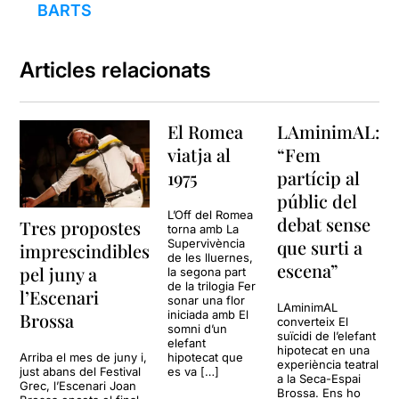
BARTS
Articles relacionats
El Romea
LAminimAL:
viatja al
“Fem
1975
partícip al
públic del
L’Off del Romea
debat sense
Tres propostes
torna amb La
que surti a
Supervivència
imprescindibles
de les lluernes,
escena”
pel juny a
la segona part
de la trilogia Fer
l’Escenari
sonar una flor
LAminimAL
iniciada amb El
Brossa
converteix El
somni d’un
suïcidi de l’elefant
elefant
hipotecat en una
Arriba el mes de juny i,
hipotecat que
experiència teatral
just abans del Festival
es va […]
a la Seca-Espai
Grec, l’Escenari Joan
Brossa. Ens ho