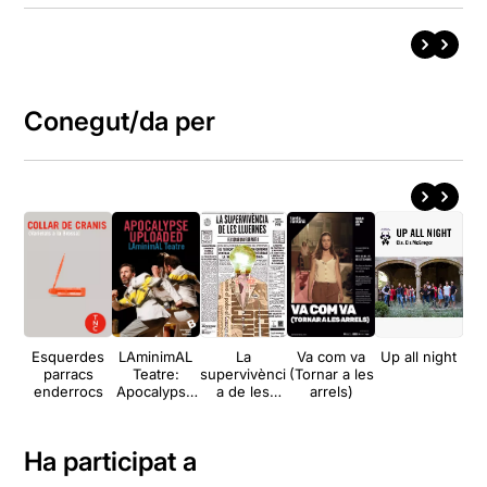
Conegut/da per
Esquerdes
LAminimAL
La
Va com va
Up all night
El 
parracs
Teatre:
supervivènci
(Tornar a les
l
enderrocs
Apocalypse
a de les
arrels)
h
Uploaded
lluernes
Ha participat a