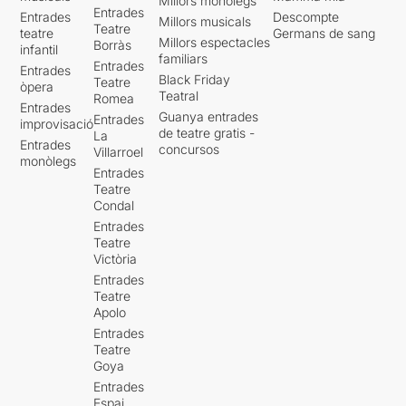
Millors monòlegs
Entrades
Entrades
Descompte
Millors musicals
Teatre
teatre
Germans de sang
Millors espectacles
Borràs
infantil
familiars
Entrades
Entrades
Black Friday
Teatre
òpera
Teatral
Romea
Entrades
Guanya entrades
Entrades
improvisació
de teatre gratis -
La
Entrades
concursos
Villarroel
monòlegs
Entrades
Teatre
Condal
Entrades
Teatre
Victòria
Entrades
Teatre
Apolo
Entrades
Teatre
Goya
Entrades
Espai