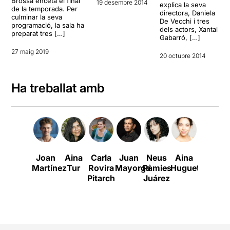
Brossa enceta el final
19 desembre 2014
explica la seva
de la temporada. Per
directora, Daniela
culminar la seva
De Vecchi i tres
programació, la sala ha
dels actors, Xantal
preparat tres […]
Gabarró, […]
27 maig 2019
20 octubre 2014
Ha treballat amb
Joan
Aina
Carla
Juan
Neus
Aina
Laura
Martínez
Tur
Rovira
Mayorga
Pàmies
Huguet
Riera
Pitarch
Juárez