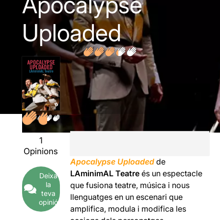
Apocalypse
Uploaded
1
Opinions
Apocalypse Uploaded
de
LAminimAL Teatre
és un espectacle
Deixa
la
que fusiona teatre, música i nous
teva
llenguatges en un escenari que
opinió
amplifica, modula i modifica les