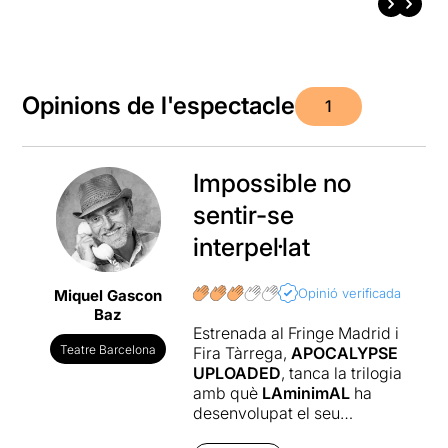
Opinions de l'espectacle
1
Impossible no
sentir-se
interpel·lat
Opinió verificada
Miquel Gascon
Baz
Estrenada al Fringe Madrid i
Teatre Barcelona
Fira Tàrrega,
APOCALYPSE
UPLOADED
, tanca la trilogia
amb què
LAminimAL
ha
desenvolupat el seu
llenguatge artístic.