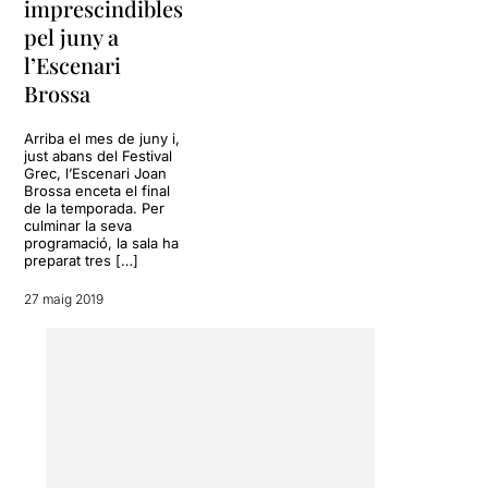
imprescindibles
recuperar el paper
pel juny a
qüestionador que
l’Escenari
generacionalment els
pertoca.
Brossa
El 2014 neix la segona part
Arriba el mes de juny i,
"
La supervivència de les
just abans del Festival
Lluernes
" on revisen la
Grec, l’Escenari Joan
història recent fent un viatge
Brossa enceta el final
de la temporada. Per
a l'any 1975. La necessitat
culminar la seva
de saber com hem arribat
programació, la sala ha
fins aquí, qüestionant
preparat tres […]
l'anomenada Transició.
27 maig 2019
Ara, amb “
APOCALYPSE
UPLOADED: la
transhumanització de les
Abelles
”
s’enfronten al
projecte més ambiciós de
tots, i parlen del futur, de la
sensació persistent que
“alguna cosa ha de passar”,