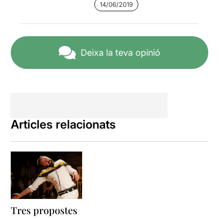
14/06/2019
LAminimAL
va néixer l'any
2010 a la Sala Beckett, com
a grup d'investigació entorn
els Sistemes Minimalistes
Repetitius (SMR), creats per
Deixa la teva opinió
José Sanchis Sinisterra. La
companyia ha desenvolupat
un llenguatge propi on la
frontera intèrpret-
personatge és un dels seus
punts de partida. Des
d'aleshores
ha produït set
Articles relacionats
espectacles
i hem de
reconèixer que nosaltres, és
la primera vegada que en
veiem un.
La trilogia neix el 2012 amb
"
El suïcidi de l'Elefant
hipotecat
" fruit de la
necessitat de retrobament
Tres propostes
entre el teatre i el públic, i de