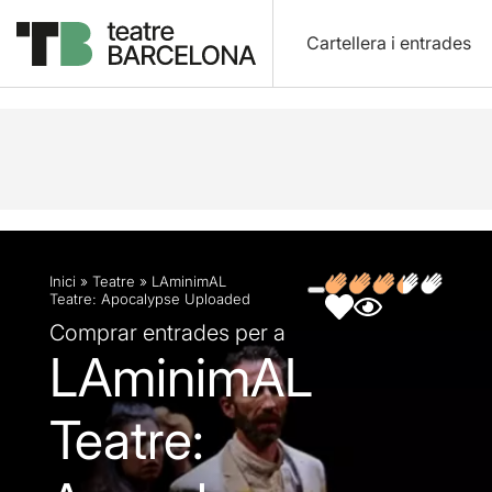
Cartellera i entrades
Descripció
Fitxa artística
Fotos i vídeos
Opin
Inici
»
Teatre
»
LAminimAL
Teatre: Apocalypse Uploaded
Comprar entrades per a
LAminimAL
Teatre: