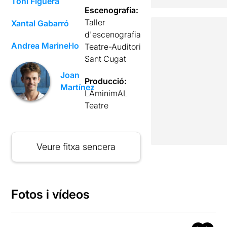
Toni Figuera
Escenografia:
Taller
Xantal Gabarró
d'escenografia
Andrea Marinel·lo
Teatre-Auditori
Sant Cugat
Joan
Producció:
Martínez
LAminimAL
Teatre
Veure fitxa sencera
Fotos i vídeos