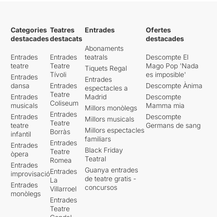
impossible deixar d'escoltar,
impossible no sentir-se
interpel·lat, impossible
Categories
Teatres
Entrades
Ofertes
captar-ho tot
.
destacades
destacats
destacades
Abonaments
Barreja de moviment, veu i
Entrades
Entrades
teatrals
Descompte El
música amb
una magnífica
teatre
Teatre
Mago Pop 'Nada
Tiquets Regal
interpretació coral
i una
Tívoli
es imposible'
Entrades
estudiadíssima coreografia.
Entrades
dansa
Entrades
Descompte Ànima
espectacles a
Teatre
Entrades
Madrid
Descompte
Per poder veure la ressenya
Coliseum
musicals
Mamma mia
Millors monòlegs
original, nomès cal clicar en
Entrades
Entrades
Descompte
aquest
ENLLAÇ
Millors musicals
Teatre
teatre
Germans de sang
Millors espectacles
Borràs
infantil
familiars
Entrades
Entrades
Black Friday
Teatre
òpera
Teatral
Romea
Entrades
Guanya entrades
Entrades
improvisació
de teatre gratis -
La
Entrades
concursos
Villarroel
monòlegs
Entrades
Teatre