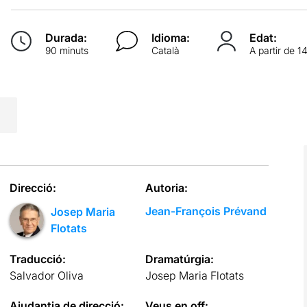
Durada:
Idioma:
Edat:
90 minuts
Català
A partir de 1
Direcció:
Autoria:
Jean-François Prévand
Josep Maria
Flotats
Traducció:
Dramatúrgia:
Salvador Oliva
Josep Maria Flotats
Ajudantia de direcció:
Veus en off: