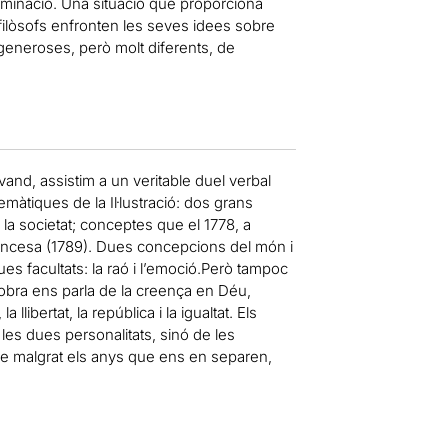
bominació. Una situació que proporciona
 filòsofs enfronten les seves idees sobre
 generoses, però molt diferents, de
nd, assistim a un veritable duel verbal
lemàtiques de la Il·lustració: dos grans
la societat; conceptes que el 1778, a
francesa (1789). Dues concepcions del món i
s facultats: la raó i l’emoció.Però tampoc
l’obra ens parla de la creença en Déu,
la llibertat, la república i la igualtat. Els
les dues personalitats, sinó de les
que malgrat els anys que ens en separen,