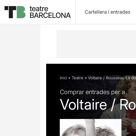
Cartellera i entrades
Descripció
Fitxa artística
Fotos i 
Inici
»
Teatre
»
Voltaire / Rousseau La di
Comprar entrades per a
Voltaire / 