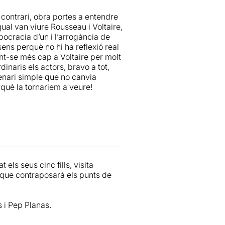
àcies a la magnífica traducció de
l contrari, obra portes a entendre
ds enverinats i d’una gran
ual van viure Rousseau i Voltaire,
’aquest país, tot i els seus 85
ocracia d’un i l’arrogància de
ant com ell en el paper del rival,
nsens perquè no hi ha reflexió real
x.
ant-se més cap a Voltaire per molt
inaris els actors, bravo a tot,
teatre filosòfic és el que té)
cenari simple que no canvia
na i entretenir-nos, a la vegada,
erquè la tornariem a veure!
ls seus cinc fills, visita
l que contraposarà els punts de
s i Pep Planas.