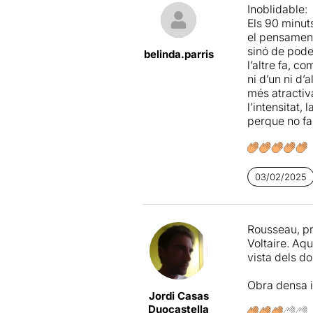
Inoblidable:
nos. I aques
Els 90 minuts
Salvador Oli
el pensament 
eficàcia. Dem
sinó de pode
anys. A part
belinda.parris
l’altre fa, c
un
Roussea
ni d’un ni d’
més atractiva
En definitiva
l’intensitat
però que com
perque no fa 
amb dos dels
03/02/2025
Rousseau, pr
Voltaire. Aq
vista dels dos
Obra densa i
Jordi Casas
Duocastella