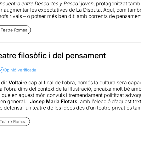
ncuentro entre Descartes y Pascal joven
, protagonitzat tamb
r augmentar les expectatives de La Disputa. Aquí, com tamb
sofs rivals – o potser més ben dit: amb corrents de pensame
tiu de l’encontre –i de la disputa– entre Voltaire i Rousseau és
im que assenyala amb a Rousseau amb acosacions lletges –pe
 Teatre Romea
oria. Tot i que això és tan sols el pretext que encendrà el nucli
ontra la naturalesa, la Il·lustració contra l’educació lliure. Un 
es dues posicions dels dos filòsofs del Segle de les Llums q
amb una solvència extraordinària Pep Planas i un incontestabl
eatre filosòfic i del pensament
sol·licitud – o un pregària–: que arribin moltes disputes més. 
 compartir funció hi estaria d'acord.
Opinió verificada
 dir
Voltaire
cap al final de l’obra, només la cultura serà capa
l’obra dins del context de la Il·lustració, encaixa molt bé am
 que en aquest món convuls i tremendament polititzat advoqu
 en general. I
Josep Maria Flotats
, amb l’elecció d’aquest tex
 defensar un teatre de les idees des d’un teatre privat és t
 esperança. Sentireu a dir que es tracta d’un espectacle d’un 
assat de moda, però jo crec que la seva necessitat i excepcio
 Teatre Romea
retot escoltar, de nou a Josep Maria Flotats és sempre un reg