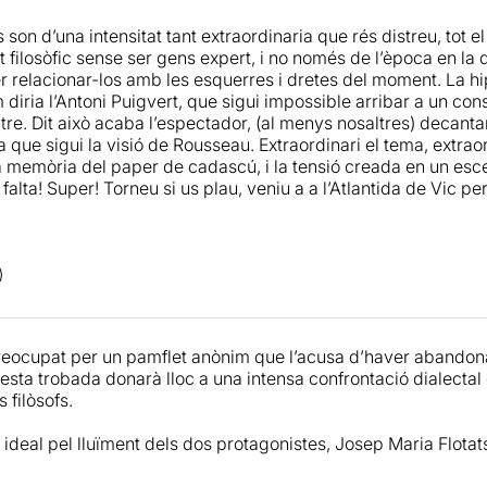
t cop el tornem a escoltar en català després de molts anys, gr
 son d’una intensitat tant extraordinaria que rés distreu, tot e
va
. Flotats defensa cada línia, cada rèplica, com si fossin dar
filosòfic sense ser gens expert, i no només de l’època en la q
ostra estar en plena forma i seguir sent un dels grans actors d
r relacionar-los amb les esquerres i dretes del moment. La hip
, destaca la seva generositat cap a un
Pep Planas
que llueix t
om diria l’Antoni Puigvert, que sigui impossible arribar a un co
u
que es mostra humà i vulnerable quan la ocasió ho requerei
altre. Dit això acaba l’espectador, (al menys nosaltres) decant
 que sigui la visió de Rousseau. Extraordinari el tema, extraord
, un espectacle que potser precisa més atenció que d’altres (el 
, la memòria del paper de cadascú, i la tensió creada en un es
pleix amb escreix el que es proposa. Fer-nos pensar una esto
falta! Super! Torneu si us plau, veniu a a l’Atlantida de Vic p
 personatges més complexos i interessants del segle XVIII.
eocupat per un pamflet anònim que l’acusa d’haver abandonat e
uesta trobada donarà lloc a una intensa confrontació dialecta
 filòsofs.
 ideal pel lluïment dels dos protagonistes, Josep Maria Flotat