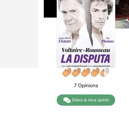
7 Opinions
Deixa la teva opinió