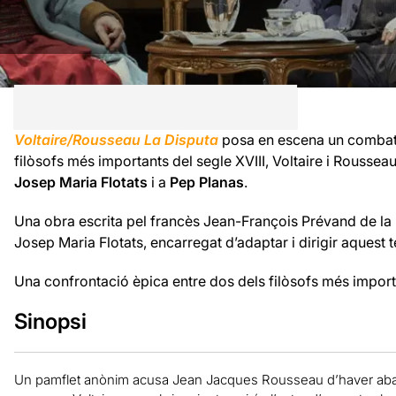
Voltaire/Rousseau La Disputa
posa en escena un combat 
filòsofs més importants del segle XVIII, Voltaire i Roussea
Josep Maria Flotats
i a
Pep Planas
.
Una obra escrita pel francès Jean-François Prévand de la m
Josep Maria Flotats, encarregat d’adaptar i dirigir aquest 
Una confrontació èpica entre dos dels filòsofs més importa
Sinopsi
Un pamflet anònim acusa
Jean Jacques Rousseau
d’haver aba