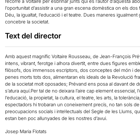
recorre a
Voltaire
per esbrinar junts qui és l’autor d’aquesta a
l’oportunitat d’assistir a una gran escena domèstica on els dos
Déu, la igualtat, l’educació i el teatre. Dues maneres igualment
concebre la societat.
Text del director
Amb aquest magnífic Voltaire Rousseau, de Jean-François Préva
intens, vibrant, ferotge i alhora divertit, entre dues figures emb
filòsofs, dos immensos escriptors, dos conceptes del món i de 
penes morts tots dos, alimentaran els ideals de la Revolució 
de la societat molt oposades; Prévand ens posa al davant de due
s’atura aquí.Per tal de no deixara l’aire cap element essencial, 
l’educació, la propietat, la cultura, el teatre, les arts, la tolerància, 
espectadors hi trobaran un coneixement precís, no tan sols de 
preocupacions socials i intel·lectuals del Segle de les Llums, 
estan ben poc allunyades de les nostres d’avui.
Josep Maria Flotats