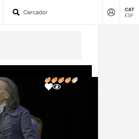
CAT
ESP