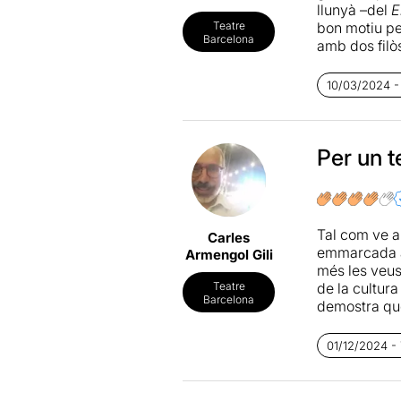
llunyà –del
E
bon motiu pe
Teatre
Barcelona
amb dos filò
a cara. El mo
pamflet anòn
10/03/2024 -
cercant l’aut
la societat c
Prévand on l
interpreten 
Per un t
li envio una 
amb qui valg
Tal com ve a
Carles
emmarcada a 
Armengol Gili
més les veus
de la cultura
Teatre
Barcelona
demostra que
d’optimisme i
espectacle p
01/12/2024 -
enllà.
Veure, i sob