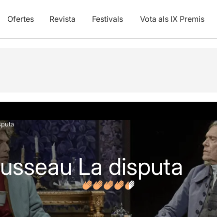
Ofertes
Revista
Festivals
Vota als IX Premis
vídeos
Opinions
Articles
sputa
Rousseau La disputa