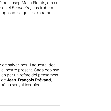
é pel Josep Maria Flotats, era un
é en el
Encuentro,
ens trobem
nt oposades– que es trobaran cara
 el següent: s’està circulant un
rò certes?– i aquest n’està
 de l’obra: la raó contra l’emoció,
text deliciós de Jean-François
ueden ben sustentades i que
e Josep Maria Flotats. Des d’aquí
Crec que el teatre ple i dempeus
ç de salvar-nos. I aquesta idea,
b el nostre present. Cada cop són
en per un reforç del pensament i
t de
Jean-François Prévand
,
ambé un senyal inequívoc
altre temps, per no dir un
nalitat el fan anar un pas més
al que no podem deixar de fer-