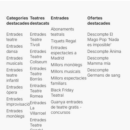
Una posada en escena molt
estàtica que contrasta amb
Categories
Teatres
Entrades
Ofertes
la complexitat del text
que
destacades
destacats
destacades
ens porta,
a una enorme
Abonaments
velocitat
, d’una banda a
Entrades
Entrades
teatrals
Descompte El
l’altra de la ment del pare
teatre
Teatre
Mago Pop 'Nada
Tiquets Regal
que no sap o no pot entomar
Tívoli
es imposible'
Entrades
Entrades
la mort del seu fill.
dansa
Entrades
Descompte Ànima
espectacles a
Teatre
Entrades
Madrid
Descompte
Una proposta per nosaltres
Coliseum
musicals
Mamma mia
Millors monòlegs
difíci
l, que arriba precedida
Entrades
Entrades
Descompte
Millors musicals
per molts elogis.
Teatre
teatre
Germans de sang
Millors espectacles
Borràs
infantil
familiars
Per poder veure la ressenya
Entrades
Entrades
original, només cal clicar en
Black Friday
Teatre
òpera
aquest
ENLLAÇ
Teatral
Romea
Entrades
Guanya entrades
Entrades
improvisació
de teatre gratis -
La
Entrades
concursos
Villarroel
monòlegs
Entrades
Teatre