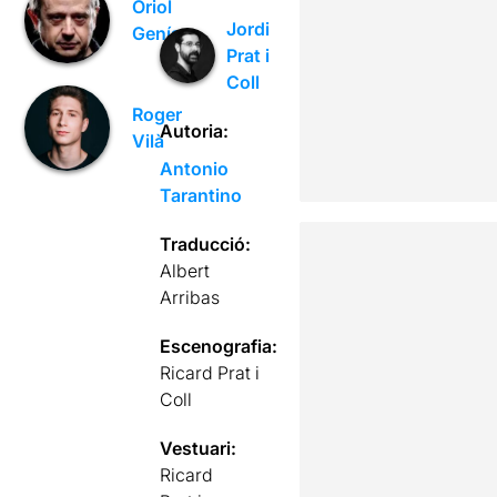
Oriol
Jordi
Genís
Prat i
Coll
Roger
Autoria:
Vilà
Antonio
Tarantino
Traducció:
Albert
Arribas
Escenografia:
Ricard Prat i
Coll
Vestuari:
Ricard