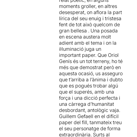
s'havia suïcidat, llençant-se
espectadors es perdin en
No us ho penseu i correu a
moments groller, en altres
per la finestra.
part aquest inici per ignorar
comprar les entrades, si no
desesperat, on aflora la part
que mentre seuen, hi ha un
us voleu trobar el cartell
lírica del seu enuig i tristesa
Aquesta peça amb
actor que JA està
d'entrades exhaurides!!
fent de tot això quelcom de
traducció d'
Albert Arribas
,
interpretant, i xerrin, mirin
gran bellesa . Una posada
direcció de
Jordi Prat i Coll
i
mòbils… en lloc de
en escena austera molt
interpretada per
Oriol Genís
contemplar aquell dolor
adient amb el tema i on la
i
Roger Vilà
, ha tornat a
silent que es trenca just al
il·luminació juga un
l'Escenari Joan
començar l’obra i et
important paper. Que Oriol
Brossa després del seu pas
descol·loca.
Genís és un tot terreny, ho té
per la Sala Beckett, on es va
més que demostrat però en
estrenar en 2012, i pel
El millor: Tothom ho diu i és
aquesta ocasió, us asseguro
Teatre Akadèmia.
veritat, una
interpretació
que t’arriba a l’ànima i dubto
brutal, excelsa de l’Oriol
que es pogués trobar algú
Un pare espera en un
Genís que transita pel camí
que el superés, amb una
dipòsit de cadàvers per
del dolor i l’acceptació, per
força i una dicció perfecta i
identificar el cos del seu fill
començar, de si mateix.
una càrrega d’humanitat
que s'ha suïcidat
. El dolor
desbordant, antològic vaja.
extrem per la pèrdua del fill
Guillem Gefaell en el difícil
es veu reconvertit en una
paper del fill, tanmateix treu
conversa que, sota la forma
el seu personatge de forma
d'una trucada telefònica
extraordinària. Surts al
entre pare i fill, és una forma