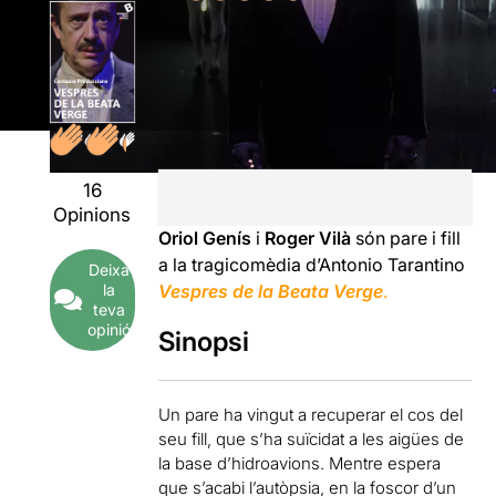
16
Opinions
Oriol Genís
i
Roger Vilà
són pare i fill
a la tragicomèdia d’Antonio Tarantino
Deixa
la
Vespres de la Beata Verge
.
teva
opinió
Sinopsi
Un pare ha vingut a recuperar el cos del
seu fill, que s’ha suïcidat a les aigües de
la base d’hidroavions. Mentre espera
que s’acabi l’autòpsia, en la foscor d’un