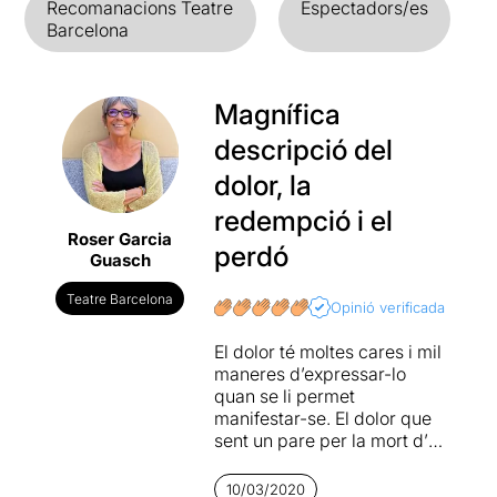
Recomanacions Teatre
Espectadors/es
Barcelona
Magnífica
descripció del
dolor, la
redempció i el
Roser Garcia
perdó
Guasch
Teatre Barcelona
Opinió verificada
El dolor té moltes cares i mil
maneres d’expressar-lo
quan se li permet
manifestar-se. El dolor que
sent un pare per la mort d’un
fill és profund i descarnat. El
protagonista de la història
10/03/2020