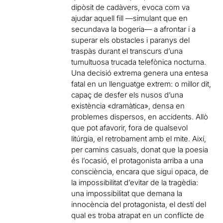
dipòsit de cadàvers, evoca com va
ajudar aquell fill —simulant que en
secundava la bogeria— a afrontar i a
superar els obstacles i paranys del
traspàs durant el transcurs d’una
tumultuosa trucada telefònica nocturna.
Una decisió extrema genera una entesa
fatal en un llenguatge extrem: o millor dit,
capaç de desfer els nusos d’una
existència «dramàtica», densa en
problemes dispersos, en accidents. Allò
que pot afavorir, fora de qualsevol
litúrgia, el retrobament amb el mite. Així,
per camins casuals, donat que la poesia
és l’ocasió, el protagonista arriba a una
consciència, encara que sigui opaca, de
la impossibilitat d’evitar de la tragèdia:
una impossibilitat que demana la
innocència del protagonista, el destí del
qual es troba atrapat en un conflicte de