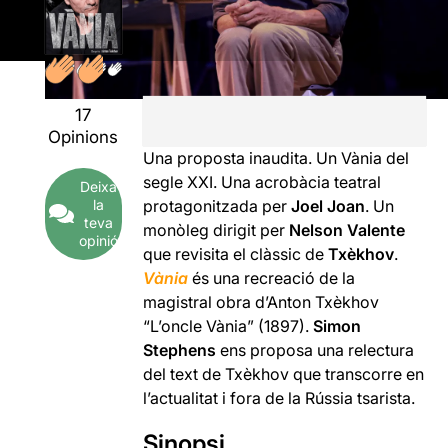
17
Opinions
Una proposta inaudita. Un Vània del
segle XXI. Una acrobàcia teatral
Deixa
la
protagonitzada per
Joel Joan
. Un
teva
monòleg dirigit per
Nelson Valente
opinió
que revisita el clàssic de
Txèkhov
.
Vània
és una recreació de la
magistral obra d’Anton Txèkhov
“L’oncle Vània” (1897).
Simon
Stephens
ens proposa una relectura
del text de Txèkhov que transcorre en
l’actualitat i fora de la Rússia tsarista.
Sinopsi