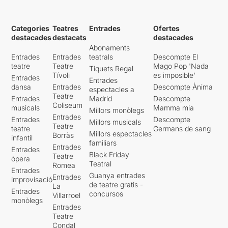
Categories
Teatres
Entrades
Ofertes
destacades
destacats
destacades
Abonaments
Entrades
Entrades
teatrals
Descompte El
teatre
Teatre
Mago Pop 'Nada
Tiquets Regal
Tívoli
es imposible'
Entrades
Entrades
dansa
Entrades
Descompte Ànima
espectacles a
Teatre
Entrades
Madrid
Descompte
Coliseum
musicals
Mamma mia
Millors monòlegs
Entrades
Entrades
Descompte
Millors musicals
Teatre
teatre
Germans de sang
Millors espectacles
Borràs
infantil
familiars
Entrades
Entrades
Black Friday
Teatre
òpera
Teatral
Romea
Entrades
Guanya entrades
Entrades
improvisació
de teatre gratis -
La
Entrades
concursos
Villarroel
monòlegs
Entrades
Teatre
Condal