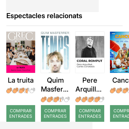
Espectacles relacionats
La truita
Quim
Pere
Canc
Masferre
Arquillué
r: Temps
: Coral
romput
COMPRAR
COMPRAR
COMPRAR
COMP
ENTRADES
ENTRADES
ENTRADES
ENTRA