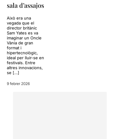
sala d’assajos
Això era una
vegada que el
director britànic
Sam Yates es va
imaginar un Oncle
Vània de gran
format i
hipertecnològic,
ideal per lluir-se en
festivals. Entre
altres innovacions,
se […]
9 febrer 2026