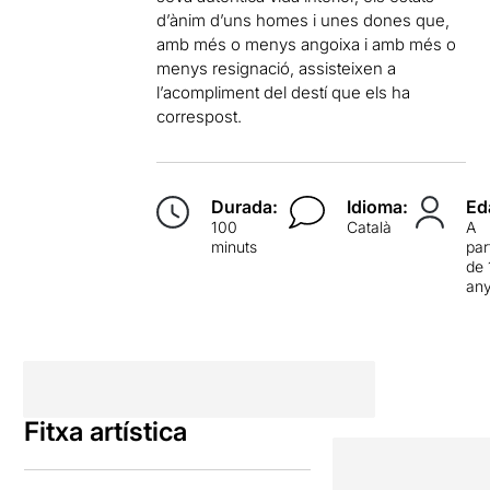
d’ànim d’uns homes i unes dones que,
amb més o menys angoixa i amb més o
menys resignació, assisteixen a
l’acompliment del destí que els ha
correspost.
Durada:
Idioma:
Ed
100
Català
A
minuts
par
de 
an
Fitxa artística