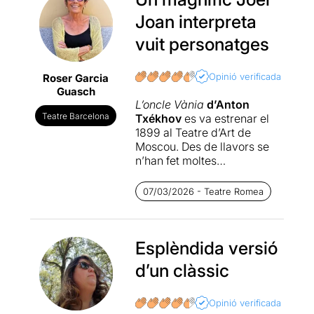
Joan interpreta
vuit personatges
Opinió verificada
Roser Garcia
Guasch
L’oncle Vània
d’Anton
Teatre Barcelona
Txékhov
es va estrenar el
1899 al Teatre d’Art de
Moscou. Des de llavors se
n’han fet moltes
produccions, versions,
adaptacions i tota classe
07/03/2026 - Teatre Romea
d’obres cada vegada més
imaginatives com aquesta
de
Simon Stephens.
Esplèndida versió
Durant el Grec del 2017 es
d’un clàssic
va poder veure una
proposta d’Àlex Rigola amb
un
Oncle Vània
amb 4
Opinió verificada