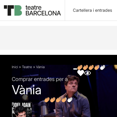
Cartellera i entrades
Descripció
Fitxa artística
Fotos i vídeos
Opin
Inici
»
Teatre
»
Vània
Comprar entrades per a
Vània