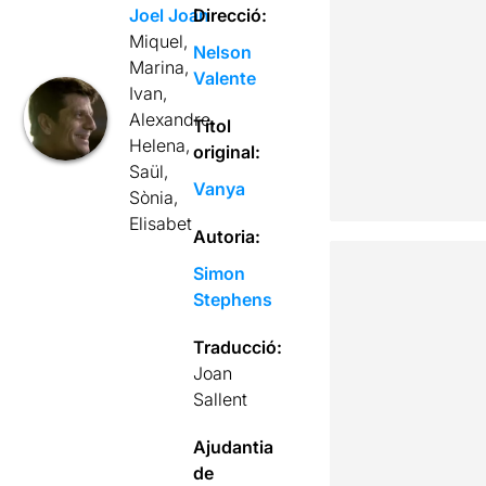
Joel Joan
Direcció:
Miquel,
Nelson
Marina,
Valente
Ivan,
Alexandre,
Títol
Helena,
original:
Saül,
Vanya
Sònia,
Elisabet
Autoria:
Simon
Stephens
Traducció:
Joan
Sallent
Ajudantia
de