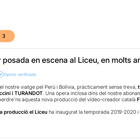
3
r posada en escena al Liceu, en molts a
Opinió verificada
el nostre viatge pel Perú i Bolívia, pràcticament sense treva,
t
ccini i TURANDOT
. Una òpera inclosa dins del nostre abona
perdre'ns aquesta nova producció del vídeo-creador català
F
 producció el Liceu
ha inaugurat la temporada 2019-2020 
ió
(un vídeo abans de la representació recorda l’incendi de l’a
l 1999, “la princesa de gel” va ser l'encarregada de reinaugur
Barcelona 1966) va ser Premi Nacional de Cultura el 2012 a la