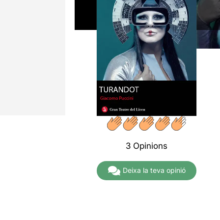
3 Opinions
Deixa la teva opinió