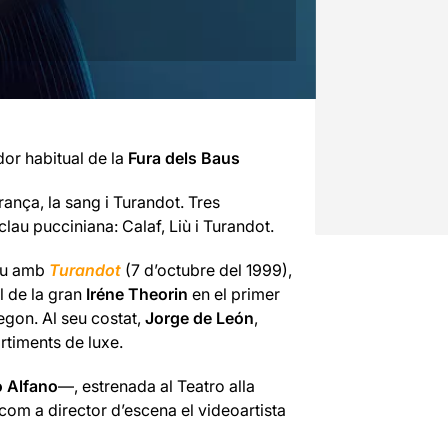
dor habitual de la
Fura dels Baus
ança, la sang i Turandot. Tres
lau pucciniana: Calaf, Liù i Turandot.
ceu amb
Turandot
(7 d’octubre del 1999),
ll de la gran
Iréne Theorin
en el primer
egon. Al seu costat,
Jorge de León
,
rtiments de luxe.
 Alfano
—, estrenada al Teatro alla
 com a director d’escena el videoartista