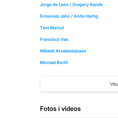
Jorge de León
/
Gregory Kunde
Ermonela Jaho
/
Anita Hartig
Toni Marsol
Francisco Vas
Mikeldi Atxalandabaso
Michael Borth
Veu
Fotos i vídeos