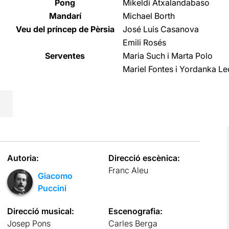
Pong
Mikeldi Atxalandabaso
Mandarí
Michael Borth
Veu del príncep de Pèrsia
José Luis Casanova
Emili Rosés
Serventes
Maria Such i Marta Polo
Mariel Fontes i Yordanka L
Autoria:
Direcció escènica:
Franc Aleu
Giacomo
Puccini
Direcció musical:
Escenografia:
Josep Pons
Carles Berga