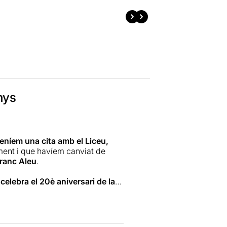
nys
eníem una cita amb el Liceu,
ment i que havíem canviat de
ranc Aleu
.
i
celebra el 20è aniversari de la
ny 1994). Vint anys enrere, el 7
ar el Liceu.
 categoria d'audiovisual. Format