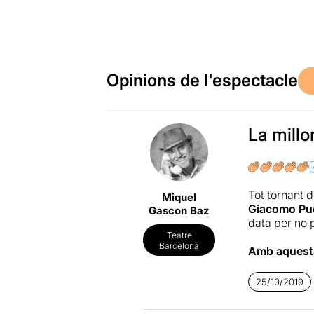
Opinions de l'espectacle
La millo
Tot tornant d
Miquel
Giacomo Pu
Gascon Baz
data per no 
Teatre
Barcelona
Amb aquesta
reconstrucc
d’octubre de
25/10/2019
Franc Aleu
(