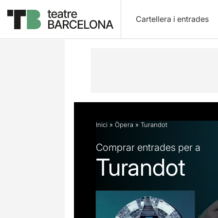
Cartellera i entrades
Descripció
Fitxa artística
Fotos i 
Inici
»
Òpera
»
Turandot
Comprar entrades per a
Turandot