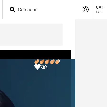
CAT
ESP