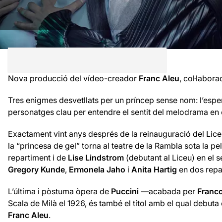
Nova producció del vídeo-creador
Franc Aleu
, col·labora
Tres enigmes desvetllats per un príncep sense nom: l’esper
personatges clau per entendre el sentit del melodrama en c
Exactament vint anys després de la reinauguració del Li
la “princesa de gel” torna al teatre de la Rambla sota la pe
repartiment i de
Lise Lindstrom
(debutant al Liceu) en el s
Gregory Kunde
,
Ermonela Jaho
i
Anita Hartig
en dos repa
L’última i pòstuma òpera de
Puccini
—acabada per
Franco
Scala de Milà el 1926, és també el títol amb el qual debuta
Franc Aleu
.