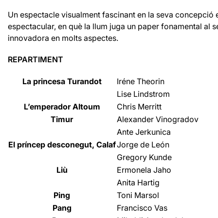
Un espectacle visualment fascinant en la seva concepció 
espectacular, en què la llum juga un paper fonamental al se
innovadora en molts aspectes.
REPARTIMENT
La princesa Turandot
Irén
e Theorin
Lise Lindstrom
L’emperador Altoum
Chris Merritt
Timur
Alexander Vinogradov
Ante Jerkunica
El príncep desconegut, Calaf
Jorge de León
Gregory Kunde
Liù
Ermonela Jaho
Anita Hartig
Ping
Toni Marsol
Pang
Francisco Vas