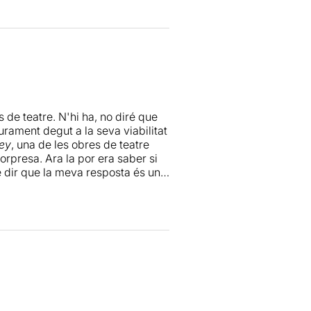
ció entre els dos personatges,
s i frustracions soterrades.
lidat, que sembla haver generat un
ritme és trepidant, divertit, ben
orten un aire lleuger, de comèdia
gràcies a la magnífica
Triola, un/a autèntic/a
drama
 de teatre. N'hi ha, no diré que
antàstica, perquè omplen
urament degut a la seva viabilitat
ey
, una de les obres de teatre
rpresa. Ara la por era saber si
odels i desfà la idea de
 de dir que la meva resposta és un
costumista i l’allunya del valor
 per gaudir de la nova. En aquest
ixer a Formentera, dirien els
ue els nous espectadors entrin en
ix, et transporta. I tots i totes hi
t es submergeixin dins de
e la nostra vida.
lusió; quan la lluita primera és
 uns personatges dimensionals
 no vols mai més reviure, més que
olt propers i naturals. I és que
t’aporti el sentit que tu mateix
omosexual, però alhora
atre. Perquè està clar que allò
lics. A més, també resulta
color) lligat al dit (no em feu dir
ient la evolució dels personatges,