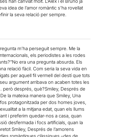
s han canviat molt. L’Àlex i el Bruno ja
eva idea de l’amor romàntic s’ha rovellat
finir la seva relació per sempre.
pregunta m’ha perseguit sempre. Me la
nternacionals, els periodistes a les rodes
unts?”No era una pregunta absurda. Els
una relació fàcil. Com seria la seva vida en
igats per aquell fil vermell del destí que tots
 seu argument arribava on acaben totes les
s… però després, què?Smiley, Després de
s. De la mateixa manera que Smiley, Una
a fos protagonitzada per dos homes joves,
exualitat a la mitjana edat, quan els llums
lant i preferim quedar-nos a casa, quan
ó desfermada i focs artificials, quan la
bretot Smiley, Després de l’amorens
mèdies romàntiques clàssiques –des de