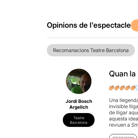
Opinions de l'espectacle
Recomanacions Teatre Barcelona
Quan la 
Una llegenda
Jordi Bosch
invisible llig
Argelich
de lligar aq
aquesta idea,
Teatre
Barcelona
reviuen a
Sm
comèdia romà
fer el salt a