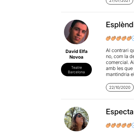
27/07/2021
internacional
més madurs, 
L’estructura 
Esplènd
model propi e
dosificat de 
de barri. I q
interpretació
Al contrari q
David Elfa
queen
, un a
no, com la 
Novoa
l’escenari s
comercial. A
amb les que 
Teatre
Potser el pr
Barcelona
mantindria el
l’ortodòxia d
rotund sí. A
primigeni de 
sentit, l'aut
22/10/2020
protagonistes
la història d
podem trobar,
l'univers de
Quan els “per
Guillem Clu
Especta
l’autoconeix
que esdevenen
no pas la rec
un dels ence
no saps donar
universalitz
que neix a la 
encertat el f