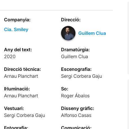
Companyia:
Direcció:
Cia. Smiley
Guillem Clua
Any del text:
Dramatúrgia:
2020
Guillem Clua
Direcció tècnica:
Escenografia:
Arnau Planchart
Sergi Corbera Gaju
Il·luminació:
So:
Arnau Planchart
Roger Ábalos
Vestuari:
Disseny gràfic:
Sergi Corbera Gaju
Alfonso Casas
Fotografia:
Comunicació: