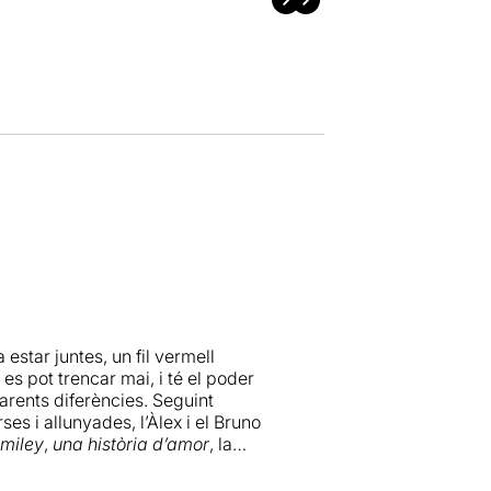
star juntes, un fil vermell
o es pot trencar mai, i té el poder
arents diferències. Seguint
es i allunyades, l’Àlex i el Bruno
miley
,
una història d’amor
, la
de novembre de 2012. Després de
rar diverses produccions