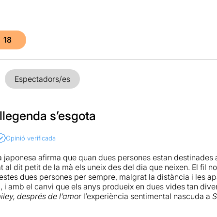
18
Espectadors/es
llegenda s’esgota
Opinió verificada
 japonesa afirma que quan dues persones estan destinades a e
at al dit petit de la mà els uneix des del dia que neixen. El fil n
uestes dues persones per sempre, malgrat la distància i les ap
 i amb el canvi que els anys produeix en dues vides tan divers
iley, després de l’amor
l’experiència sentimental nascuda a
S
ntica d’en Guillem Clua estrenada a la Sala Flyhard el 29 
l Teatre Lliure, al Club Capitol, fer temporada a Madrid i gene