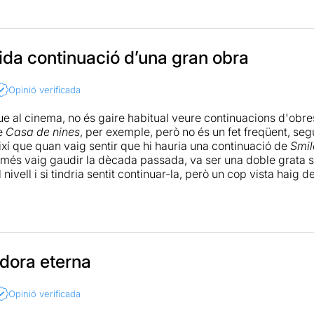
s, el dramaturg i director ens regala una nova dosi de la rela
carregats amb una motxilla pròpia de desenganys, aspiracion
manté aquella agilitat que s’esperava d’un trio artístic conso
ida continuació d’una gran obra
n el que cada rol sap estar a l’alçada i suma pel col·lectiu. El 
principi a fi. Les referències a l’actualitat (tan horrible) hi ap
Opinió verificada
uan cal transcendència, romanticisme, ira o tensió, s’assoleix 
 d’en Ramon Pujol, fresc i dinàmic, pura energia, i de l’Albert 
ue al cinema, no és gaire habitual veure continuacions d'obres
rtista de cap a peus. Ambdós proporcionen una experiència f
de
Casa de nines
, per exemple, però no és un fet freqüent, seg
ense esforç amb un domini de l’expressivitat destacable.
ixí que quan vaig sentir que hi hauria una continuació de
Smil
més vaig gaudir la dècada passada, va ser una doble grata so
otagonisme de la idea del matrimoni, en una peça que trenca m
 nivell i si tindria sentit continuar-la, però un cop vista haig
e les relacions, grinyola una mica. La fa potser excessivament 
 més, una bona jugada és que no cal haver vist la primera part
l’addicció a l’amor. Però no molesta, és una idea que ja va né
or s'ho ha ideat per a que tothom la pugui seguir, permetent q
, i va més enllà. D’acord. No he dit res. L’obra fa pensar, t’evade
es del principi i que aquells que van gaudir de la primera par
 en algun moment, una frase per fer-la nostra, un petit relat d
Smiley
creant-se ràpidament la complicitat.
 sempre” i el poder del destí és un llast més que no pas una il·
a
dora eterna
aconsegueix que tornem a empatitzar amb el
Bruno
i l'
Àlex
,
ement, aclarir què et cal per sobreviure, com vols viure i què
 entranyables caient bé al públic a l'instant al resultar-nos m
erca d’una altra persona que et completi, que et defineixi, que 
rts de l'obra és tractar temes que són propis del col·lectiu h
 a la teva existència; quan la llegenda s’esgota... queda el te
Opinió verificada
ant la seva temàtica i donant la benvinguda a tot tipus de púb
Flyhard porta la marca d’un destí d’èxit, i un fil (no sé de quin 
et de no repetir fórmula més enllà dels trets característics, ve