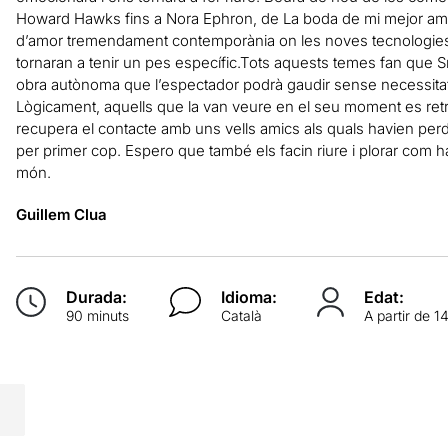
Howard Hawks fins a Nora Ephron, de La boda de mi mejor amigo
d’amor tremendament contemporània on les noves tecnologies i 
tornaran a tenir un pes específic.Tots aquests temes fan que 
obra autònoma que l’espectador podrà gaudir sense necessitat 
Lògicament, aquells que la van veure en el seu moment es retr
recupera el contacte amb uns vells amics als quals havien perdu
per primer cop. Espero que també els facin riure i plorar com h
món.
Guillem Clua
Durada:
Idioma:
Edat:
90 minuts
Català
A partir de 1