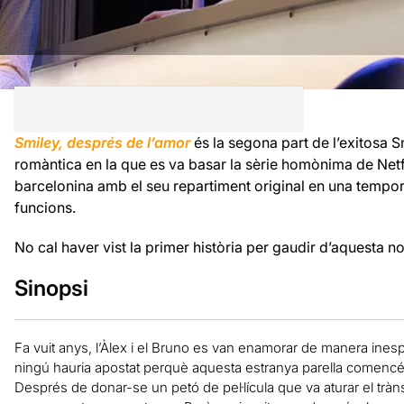
Smiley, després de l’amor
és la segona part de l’exitosa S
romàntica en la que es va basar la sèrie homònima de Netfli
barcelonina amb el seu repartiment original en una temp
funcions.
No cal haver vist la primer història per gaudir d’aquesta n
Sinopsi
Fa vuit anys, l’Àlex i el Bruno es van enamorar de manera ines
ningú hauria apostat perquè aquesta estranya parella comencés 
Després de donar-se un petó de pel·lícula que va aturar el trànsi