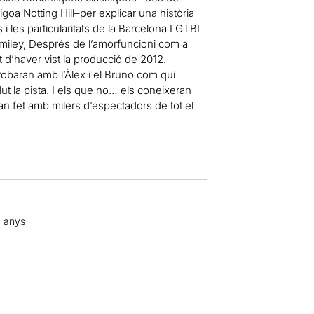
a Notting Hill–per explicar una història
les particularitats de la Barcelona LGTBI
Smiley, Després de l’amorfuncioni com a
d’haver vist la producció de 2012.
obaran amb l’Àlex i el Bruno com qui
t la pista. I els que no… els coneixeran
an fet amb milers d’espectadors de tot el
4 anys