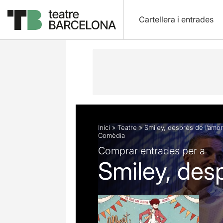
Cartellera i entrades
Descripció
Fitxa artística
Fotos i 
Inici
»
Teatre
»
Smiley, després de l’amor
Comèdia
Comprar entrades per a
Smiley, des