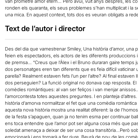
van prometre amor etern… Però avui, vuit anys després, les cose
ronden els quaranta, els seus problemes s’han multiplicat i la s
una mica. En aquest context, tots dos es veuran obligats a rede
Text de l’autor i director
Des del dia que vamestrenar Smiley, Una història d’amor, una 
feien els espectadors, els actors de les diferents produccions i
de premsa… “Creus que l’Àlex i el Bruno duraran gaire temps j
dos personatges eren tan diferents que es feia difícil vaticinar 
parella? Realment estaven fets l’un per l’altre? Al final estaven ll
dos perseguien? La funció original no donava cap resposta. El
comèdies romàntiques: al van ser feliços i van menjar anisso
l’amorcontesta totes aquestes preguntes. I en planteja d’altre
història d’amorva normalitzar el fet que una comèdia romàntic
aquesta nova història mostra una realitat diferent: la de l’homos
de la festa s’apaguen, quan ja no tenim esma per continuar bal
ens toca entendre que l’amor pot ser alguna cosa més que passi
soledat amenaça a deixar de ser una cosa transitòria…Però so
emocionarà i ens tornarà a fer riure. Beurà de nou de les co