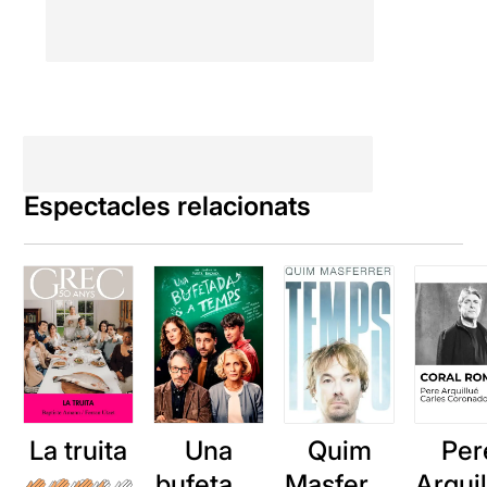
Espectacles relacionats
La truita
Una
Quim
Per
bufetada
Masferre
Arqui