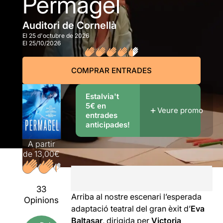
Permagel
Auditori de Cornellà
El 25 d'octubre de 2026
El 25/10/2026
COMPRAR ENTRADES
Estalvia't
5€ en
Veure promo
entrades
anticipades!
A partir
de
13,00€
33
Arriba al nostre escenari l’esperada
Opinions
adaptació teatral del gran èxit d’
Eva
Baltasar
, dirigida per
Victoria