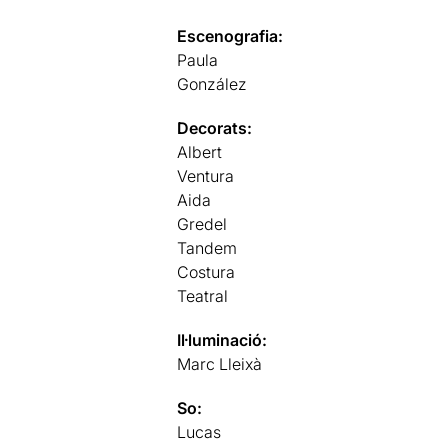
Escenografia:
Paula
González
Decorats:
Albert
Ventura
Aida
Gredel
Tandem
Costura
Teatral
Il·luminació:
Marc Lleixà
So:
Lucas