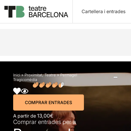
Cartellera i entrades
Descripció
Horaris
Fitxa artística
Fotos i víd
Inici
»
Proximitat
,
Teatre
»
Permagel
Tragicomèdia
COMPRAR ENTRADES
A partir de
13,00€
Comprar entrades per a