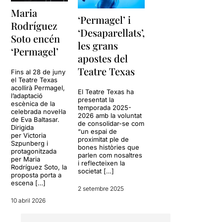
Maria
‘Permagel’ i
Rodríguez
‘Desaparellats’,
Soto encén
les grans
‘Permagel’
apostes del
Teatre Texas
Fins al 28 de juny
el Teatre Texas
acollirà Permagel,
El Teatre Texas ha
l’adaptació
presentat la
escènica de la
temporada 2025-
celebrada novel·la
2026 amb la voluntat
de Eva Baltasar.
de consolidar-se com
Dirigida
“un espai de
per Victoria
proximitat ple de
Szpunberg i
bones històries que
protagonitzada
parlen com nosaltres
per Maria
i reflecteixen la
Rodríguez Soto, la
societat […]
proposta porta a
escena […]
2 setembre 2025
10 abril 2026