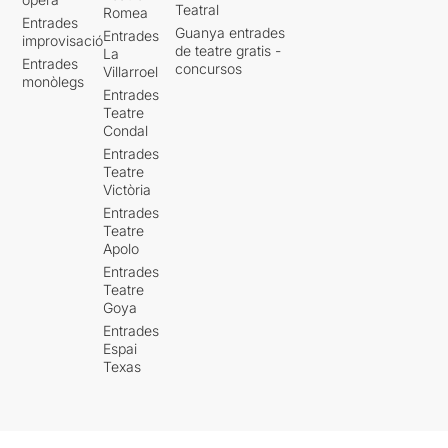
Teatral
Romea
Entrades
Guanya entrades
Entrades
improvisació
de teatre gratis -
La
Entrades
concursos
Villarroel
monòlegs
Entrades
Teatre
Condal
Entrades
Teatre
Victòria
Entrades
Teatre
Apolo
Entrades
Teatre
Goya
Entrades
Espai
Texas