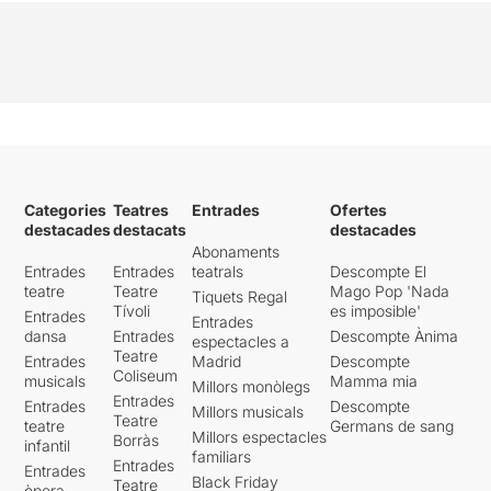
Categories
Teatres
Entrades
Ofertes
destacades
destacats
destacades
Abonaments
Entrades
Entrades
teatrals
Descompte El
teatre
Teatre
Mago Pop 'Nada
Tiquets Regal
Tívoli
es imposible'
Entrades
Entrades
dansa
Entrades
Descompte Ànima
espectacles a
Teatre
Entrades
Madrid
Descompte
Coliseum
musicals
Mamma mia
Millors monòlegs
Entrades
Entrades
Descompte
Millors musicals
Teatre
teatre
Germans de sang
Millors espectacles
Borràs
infantil
familiars
Entrades
Entrades
Black Friday
Teatre
òpera