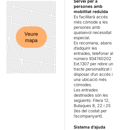
Servei per a
Rodríguez Soto
es
de l’escenari.
persones amb
mimetitza amb el
mobilitat reduïda
personatge i acaba donant
Es facilitarà accés
al públic una interpretació
més còmode a les
brillant i molt sentida. Sense
persones amb
cap mena de dubte, un
qualsevol necessitat
Veure
d’aqueslls casos en els que
especial.
mapa
Es recomana, abans
el personatge es fon amb
d’adquirir les
l’actriu...
entrades, telefonar al
número 934740202
Ext.1307 per rebre un
tracte personalitzat i
disposar d’un accés i
una ubicació més
còmodes.
Les entrades
destinades són les
següents: Filera 12,
Butaques 8, 22 i 25
(les del costat per
l’acompanyant).
Sistema d’ajuda