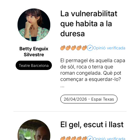
La vulnerabilitat
que habita a la
duresa
Opinió verificada
Betty Enguix
Silvestre
El permagel és aquella capa
Teatre Barcelona
de sòl, roca o terra que
roman congelada. Què pot
començar a esquerdar-lo?
Permagel és un títol curt que
ens situa molt en la història i
26/04/2026 - Espai Texas
l’essència de la
protagonista, amb qui
compartim aquesta estona
tan intensa de la seua vida.
El gel, escut i llast
Està conduïda amb un ritme
i una precisió que et manté
Opinió verificada