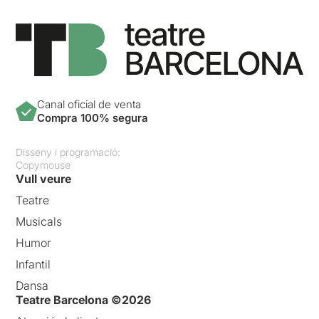
Canal oficial de venta
Compra 100% segura
Disseny i programació:
Copymouse
Vull veure
Teatre
Musicals
Humor
Infantil
Dansa
Teatre Barcelona ©2026