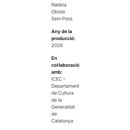
Natàlia
Obiols
Sem Pons
Any de la
producció:
2026
En
col·laboració
amb:
ICEC –
Departament
de Cultura
de la
Generalitat
de
Catalunya