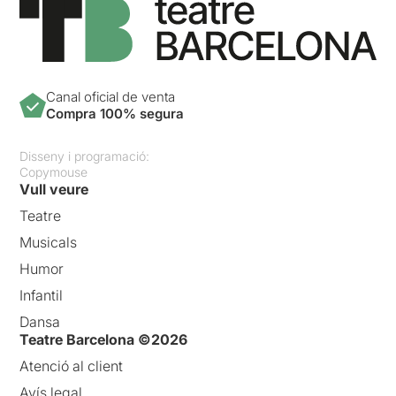
Canal oficial de venta
Compra 100% segura
Disseny i programació:
Copymouse
Vull veure
Teatre
Musicals
Humor
Infantil
Dansa
Teatre Barcelona ©2026
Atenció al client
Avís legal