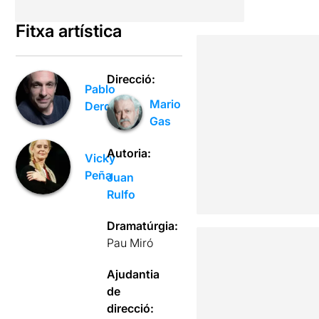
Fitxa artística
Direcció:
Pablo
Mario
Derqui
Gas
Autoria:
Vicky
Peña
Juan
Rulfo
Dramatúrgia:
Pau Miró
Ajudantia
de
direcció: