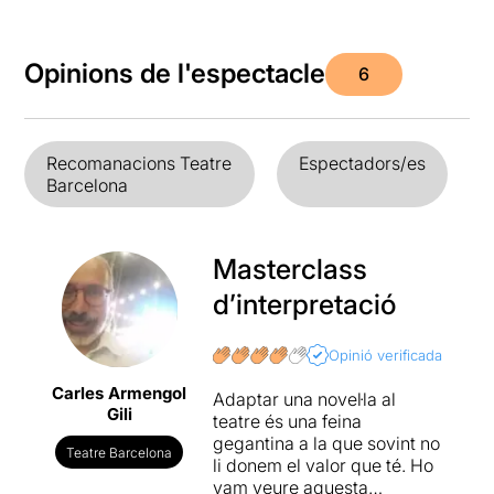
Opinions de l'espectacle
6
Recomanacions Teatre
Espectadors/es
Barcelona
Masterclass
d’interpretació
Opinió verificada
Carles Armengol
Adaptar una novel·la al
Gili
teatre és una feina
gegantina a la que sovint no
Teatre Barcelona
li donem el valor que té. Ho
vam veure aquesta