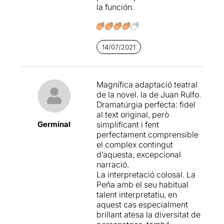
en algunes escenes.
la función.
14/07/2021
Magnífica adaptació teatral
de la novel. la de Juan Rulfo.
Dramatúrgia perfecta: fidel
al text original, però
Germinal
simplificant i fent
perfectament comprensible
el complex contingut
d’aquesta, excepcional
narració.
La interpretació colosal. La
Peña amb el seu habitual
talent interpretatiu, en
aquest cas especialment
brillant atesa la diversitat de