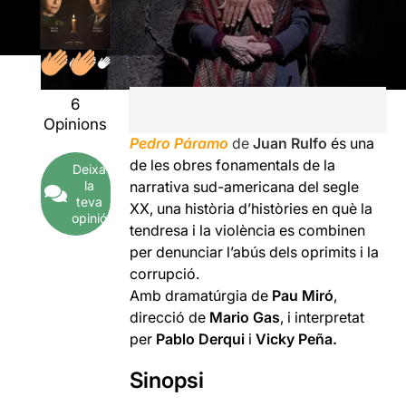
6
Opinions
Pedro Páramo
de
Juan Rulfo
és una
de les obres fonamentals de la
Deixa
la
narrativa sud-americana del segle
teva
XX, una història d’històries en què la
opinió
tendresa i la violència es combinen
per denunciar l’abús dels oprimits i la
corrupció.
Amb dramatúrgia de
Pau Miró
,
direcció de
Mario Gas
, i interpretat
per
Pablo Derqui
i
Vicky Peña.
Sinopsi