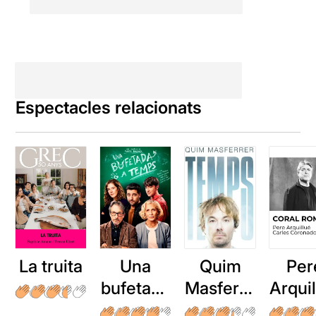
Espectacles relacionats
La truita
Una
Quim
Per
bufetada
Masferre
Arqui
a temps
r: Temps
: Cor