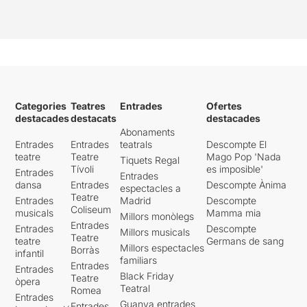
Categories
Teatres
Entrades
Ofertes
destacades
destacats
destacades
Abonaments
Entrades
Entrades
teatrals
Descompte El
teatre
Teatre
Mago Pop 'Nada
Tiquets Regal
Tívoli
es imposible'
Entrades
Entrades
dansa
Entrades
Descompte Ànima
espectacles a
Teatre
Entrades
Madrid
Descompte
Coliseum
musicals
Mamma mia
Millors monòlegs
Entrades
Entrades
Descompte
Millors musicals
Teatre
teatre
Germans de sang
Millors espectacles
Borràs
infantil
familiars
Entrades
Entrades
Black Friday
Teatre
òpera
Teatral
Romea
Entrades
Guanya entrades
Entrades