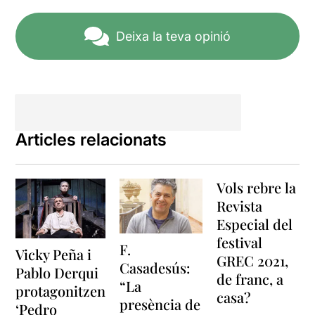
Deixa la teva opinió
Articles relacionats
Vols rebre la
Revista
Especial del
festival
F.
Vicky Peña i
GREC 2021,
Casadesús:
Pablo Derqui
de franc, a
“La
protagonitzen
casa?
presència de
‘Pedro