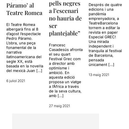
pells negres
Páramo’ al
Després de quatre
a l’escenari
edicions i una
Teatre Romea
pandèmia
no hauria de
emprenyadora, a
TeatreBarcelona
ser
El Teatre Romea
tornem a editar la
albergarà fins al 8
plantejable”
revista en paper
d’agost l’espectacle
Especial GREC!
Pedro Páramo.
Una mirada
L’obra, una peça
Francesc
independent i
fonamental de la
Casadesús afronta
tranquila al festival
narrativa
el seu quart
de Barcelona,
llatinoamericana del
Festival Grec com
pensada
segle XX, està
a director amb
únicament […]
basada en la novel·la
optimisme i
del mexicà Juan […]
ambició. En
13 maig 2021
aquesta edició
6 juliol 2021
proposa un viatge
a l’Àfrica a través
de la seva cultura,
amb […]
27 maig 2021