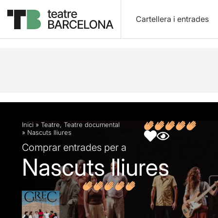
Cartellera i entrades
Descripció
Fitxa artística
Fotos i vídeos
Opin
Inici
»
Teatre
,
Teatre documental
»
Nascuts lliures
Comprar entrades per a
Nascuts lliures