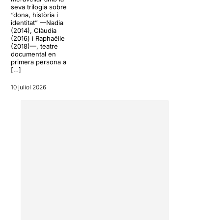
seva trilogia sobre
“dona, història i
identitat” —Nadia
(2014), Clàudia
(2016) i Raphaëlle
(2018)—, teatre
documental en
primera persona a
[…]
10 juliol 2026