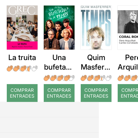
La truita
Una
Quim
Per
bufetada
Masferre
Arqui
a temps
r: Temps
: Cor
romp
COMPRAR
COMPRAR
COMPRAR
COMP
ENTRADES
ENTRADES
ENTRADES
ENTRA