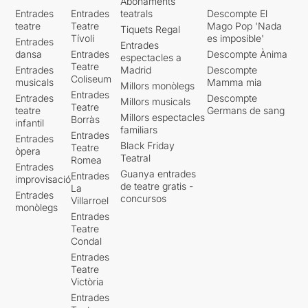
Abonaments
Entrades
Entrades
teatrals
Descompte El
teatre
Teatre
Mago Pop 'Nada
Tiquets Regal
Tívoli
es imposible'
Entrades
Entrades
dansa
Entrades
Descompte Ànima
espectacles a
Teatre
Entrades
Madrid
Descompte
Coliseum
musicals
Mamma mia
Millors monòlegs
Entrades
Entrades
Descompte
Millors musicals
Teatre
teatre
Germans de sang
Millors espectacles
Borràs
infantil
familiars
Entrades
Entrades
Black Friday
Teatre
òpera
Teatral
Romea
Entrades
Guanya entrades
Entrades
improvisació
de teatre gratis -
La
Entrades
concursos
Villarroel
monòlegs
Entrades
Teatre
Condal
Entrades
Teatre
Victòria
Entrades