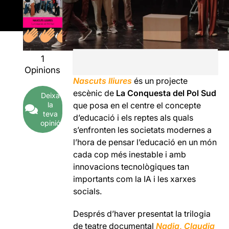
1
Opinions
Nascuts lliures
és un projecte
escènic de
La Conquesta del Pol Sud
Deixa
la
que posa en el centre el concepte
teva
d’educació i els reptes als quals
opinió
s’enfronten les societats modernes a
l’hora de pensar l’educació en un món
cada cop més inestable i amb
innovacions tecnològiques tan
importants com la IA i les xarxes
socials.
Després d’haver presentat la trilogia
de teatre documental
Nadia
,
Claudia