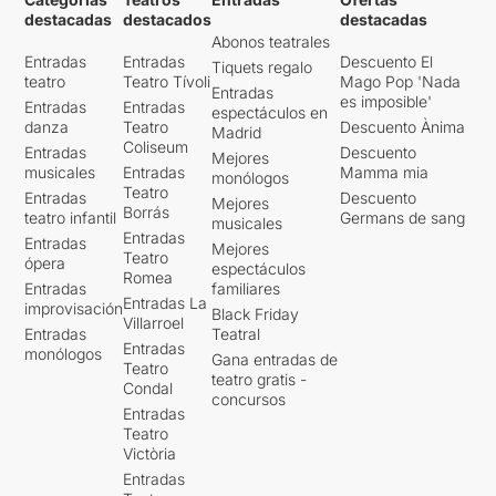
destacadas
destacados
destacadas
Abonos teatrales
Entradas
Entradas
Descuento El
Tiquets regalo
teatro
Teatro Tívoli
Mago Pop 'Nada
Entradas
es imposible'
Entradas
Entradas
espectáculos en
danza
Teatro
Descuento Ànima
Madrid
Coliseum
Entradas
Descuento
Mejores
musicales
Entradas
Mamma mia
monólogos
Teatro
Entradas
Descuento
Mejores
Borrás
teatro infantil
Germans de sang
musicales
Entradas
Entradas
Mejores
Teatro
ópera
espectáculos
Romea
Entradas
familiares
Entradas La
improvisación
Black Friday
Villarroel
Entradas
Teatral
Entradas
monólogos
Gana entradas de
Teatro
teatro gratis -
Condal
concursos
Entradas
Teatro
Victòria
Entradas