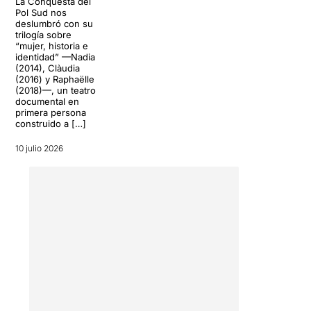
La Conquesta del
Pol Sud nos
deslumbró con su
trilogía sobre
“mujer, historia e
identidad” —Nadia
(2014), Clàudia
(2016) y Raphaëlle
(2018)—, un teatro
documental en
primera persona
construido a […]
10 julio 2026