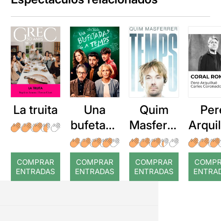
La truita
Una
Quim
Per
bufetada
Masferre
Arqui
a temps
r: Temps
: Cor
romp
COMPRAR
COMPRAR
COMPRAR
COMP
ENTRADAS
ENTRADAS
ENTRADAS
ENTRA