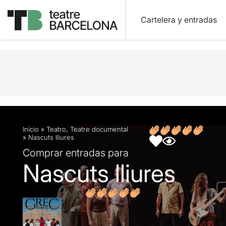
Cartelera y entradas
Descripción
Ficha artística
Fotos y vídeos
O
Inicio
»
Teatro
,
Teatre documental
»
Nascuts lliures
Comprar entradas para
Nascuts lliures