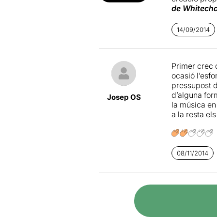
de Whitech
una versió d
portar la pr
14/09/2014
entranyable 
perd la parti
defensen els
Primer crec 
seva depurad
ocasió l’esfo
l’interès, i 
pressupost d
d’alguna form
Josep OS
la música en 
a la resta el
08/11/2014