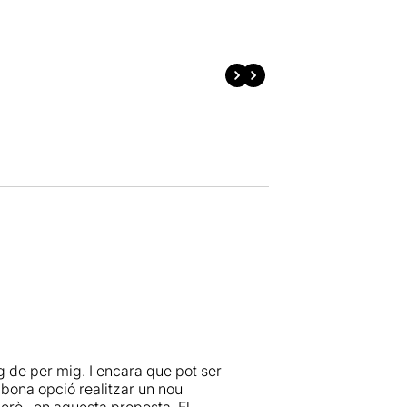
 de per mig. I encara que pot ser
 bona opció realitzar un nou
erò.. en aquesta proposta. El