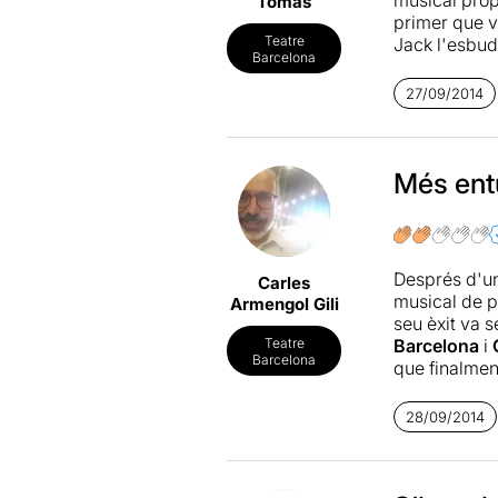
Tomàs
primer que v
Teatre
Jack l'esbud
Barcelona
Ja ho han di
27/09/2014
A vegades el 
no tenim cap
[...]
Més ent
Després d'un
Carles
musical de p
Armengol Gili
seu èxit va s
Barcelona
i
Teatre
Barcelona
que finalmen
No es pot pa
28/09/2014
d'entrada mo
L'esbudella
canten amb 