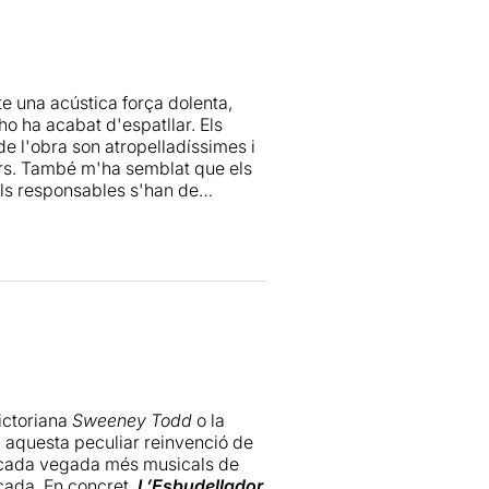
alta d'experiència. No puc
 en definitiva, que serveix per
e de ben segur tornarà a portar
te una acústica força dolenta,
ho ha acabat d'espatllar. Els
de l'obra son atropelladíssimes i
rs. També m'ha semblat que els
els responsables s'han de
victoriana
Sweeney Todd
o la
 aquesta peculiar reinvenció de
em cada vegada més musicals de
scada. En concret,
L’Esbudellador