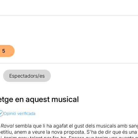
5
Espectadors/es
etge en aquest musical
Opinió verificada
 Raval
sembla que li ha agafat el gust dels musicals amb sang
etitiu, anem a veure la nova proposta. S'ha de dir que és una
i, tenim prou talent per fer-ho. Encara que tenim uns quants p