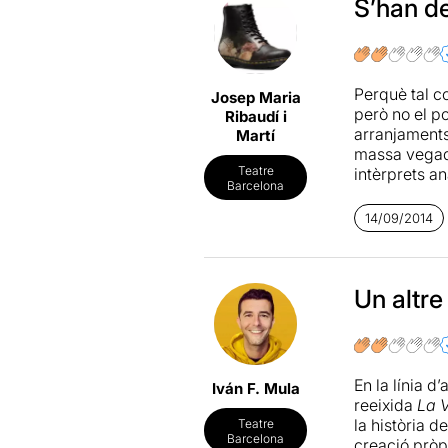
adequat, el t
S’han de
aprovar, don
seguir creant
peces més q
Perquè tal co
Josep Maria
però no el p
Ribaudí i
arranjaments 
Martí
massa vegade
Teatre
intèrprets a
Barcelona
plantejar fe
14/09/2014
Un altre
En la línia 
Iván F. Mula
reeixida
La 
la història 
Teatre
Barcelona
creació pròpi