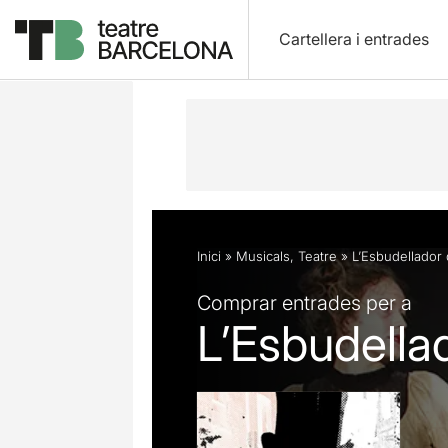
Cartellera i entrades
Descripció
Fitxa artística
Fotos i 
Inici
»
Musicals
,
Teatre
»
L’Esbudellador
Comprar entrades per a
L’Esbudella