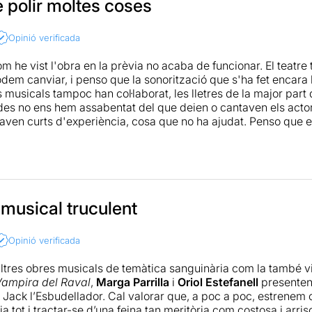
ext té una resolució pèssima i en moltes escenes es nota la f
 polir moltes coses
cs, aquest musical fet amb més ganes que enginy. Un musical,
 hàbit al teatre del Raval i sobretot per continuar un camí qu
Opinió verificada
ue notables.
m he vist l'obra en la prèvia no acaba de funcionar. El teatre 
odem canviar, i penso que la sonorització que s'ha fet encara 
musicals tampoc han col·laborat, les lletres de la major part 
s no ens hem assabentat del que deien o cantaven els acto
naven curts d'experiència, cosa que no ha ajudat. Penso que 
r canvis importants.
Llegiu-ne més
.
 musical truculent
Opinió verificada
d’altres obres musicals de temàtica sanguinària com la també 
Vampira del Raval
,
Marga Parrilla
i
Oriol Estefanell
presenten
de Jack l’Esbudellador. Cal valorar que, a poc a poc, estren
a tot i tractar-se d’una feina tan meritòria com costosa i arri