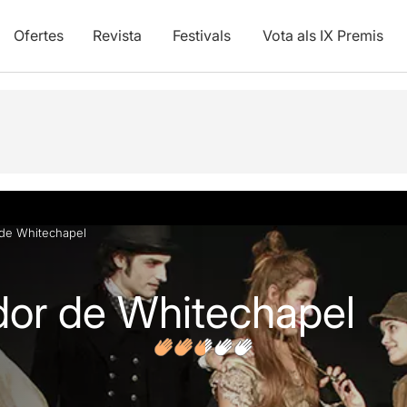
Ofertes
Revista
Festivals
Vota als IX Premis
vídeos
Opinions
Articles
 de Whitechapel
dor de Whitechapel