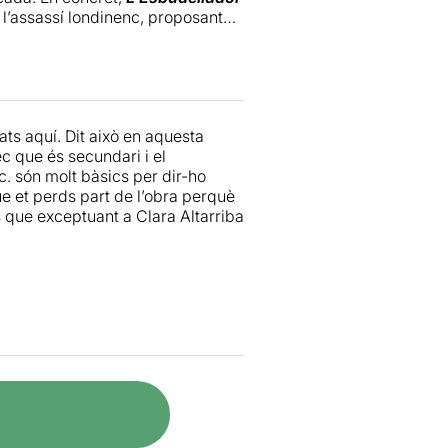
 l’assassí londinenc, proposant
nou gir de plantejament sembla
blant, tot i contenir alguna
iva del públic i, en certa manera,
ons molt ben resoltes i els actors
ra Altarriba
que destaca per la
ats aquí. Dit això en aquesta
erts moments, decaigui el ritme i
ec que és secundari i el
. són molt bàsics per dir-ho
ue et perds part de l’obra perquè
s que exceptuant a Clara Altarriba