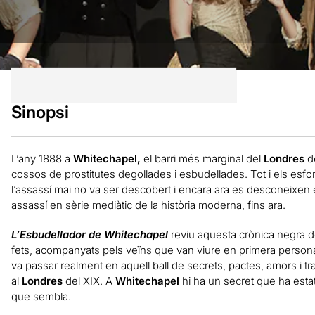
Sinopsi
L’any 1888 a
Whitechapel,
el barri més marginal del
Londres
d
cossos de prostitutes degollades i esbudellades. Tot i els esforço
l’assassí mai no va ser descobert i encara ara es desconeixen el
assassí en sèrie mediàtic de la història moderna, fins ara.
L’Esbudellador de Whitechapel
reviu aquesta crònica negra d
fets, acompanyats pels veïns que van viure en primera person
va passar realment en aquell ball de secrets, pactes, amors i t
al
Londres
del XIX. A
Whitechapel
hi ha un secret que ha esta
que sembla.