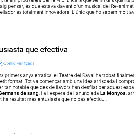
aig pensar, és que estava davant d'un musical del Re-animato
ellador és totalment innovadora. L'únic que ho sabem molt avi
t anteriorment, i una de les coses que falla en aquest musical
piano i el clarinet tapen les veus dels cantants. I no deixen e
 cançó estrella, aquella que hem de sortir del teatre recordan
usiasta que efectiva
Opinió verificada
s primers anys erràtics, el Teatre del Raval ha trobat finalme
etit format. Tot va començar amb una idea arriscada i comp
er tan notable que des de llavors han desfilat per aquest espa
Germans de sang
. I a l'espera de l'anunciada
La Monyos
, a
t ha resultat més entusiasta que no pas efectiu.
ssar per alt que muntar un musical a dia d'avui, amb la que e
lt meritòria. Però un cop deixem aparcada aquesta considerac
dor de Whitechapel
és pobra en molts aspectes. La música és
certa competència, sobretot
Clara Altarriba
en el paper de Ma