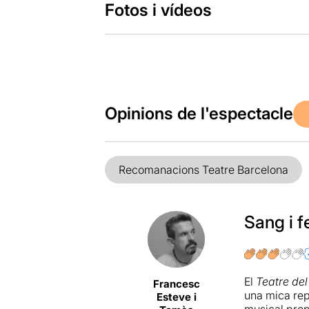
Fotos i vídeos
Opinions de l'espectacle
Recomanacions Teatre Barcelona
Sang i f
El
Teatre del
Francesc
una mica rep
Esteve i
musical prop