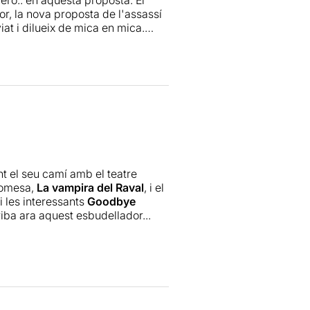
r, la nova proposta de l'assassí
at i dilueix de mica en mica.
 és el volum que els músics tenen.
scoltar algunes de les cançons. I
t-la durant una bona estona. I
ara
nt el seu camí amb el teatre
romesa,
La vampira del Raval
, i el
i les interessants
Goodbye
rriba ara aquest esbudellador...
stà caient, és una tasca enorme i
ió, val a dir que la proposta de
 més que acceptable i els actors
ry Kelly, però el so no és el més