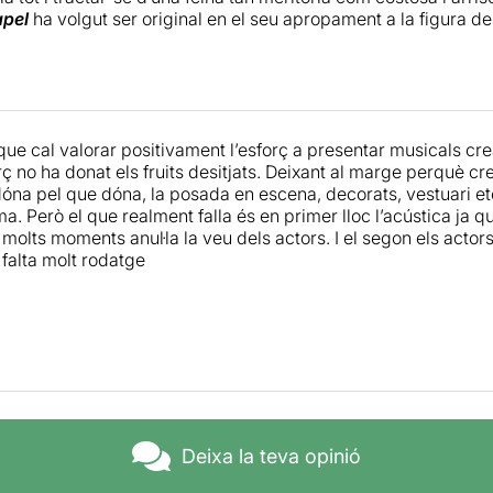
apel
ha volgut ser original en el seu apropament a la figura de
e la història com no s’havia fet mai. Malauradament, aquest 
oposta una mica massa lluny, tornant-la enrevessada i inversem
referència a
Frankenstein.
L’espectacle juga contra l’expectat
da. No obstant això, musicalment, se’n surt millor. Conté canç
 seus papers amb credibilitat i talent vocal, especialment,
Cla
que cal valorar positivament l’esforç a presentar musicals cre
a tècnica. Llàstima que la seva extensa durada faci que, en c
rç no ha donat els fruits desitjats. Deixant al marge perquè cr
les composicions de transició acabin per resultar pesades.
óna pel que dóna, la posada en escena, decorats, vestuari etc
a. Però el que realment falla és en primer lloc l’acústica ja q
molts moments anul·la la veu dels actors. I el segon els actor
s falta molt rodatge
Deixa la teva opinió