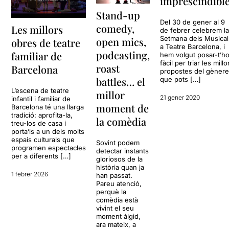
imprescindibl
Stand-up
Del 30 de gener al 9
comedy,
Les millors
de febrer celebrem l
Setmana dels Musical
open mics,
obres de teatre
a Teatre Barcelona, i
podcasting,
familiar de
hem volgut posar-t’h
fàcil per triar les millo
roast
Barcelona
propostes del gèner
battles… el
que pots […]
L’escena de teatre
millor
21 gener 2020
infantil i familiar de
moment de
Barcelona té una llarga
tradició: aprofita-la,
la comèdia
treu-los de casa i
porta’ls a un dels molts
espais culturals que
Sovint podem
programen espectacles
detectar instants
per a diferents […]
gloriosos de la
història quan ja
1 febrer 2026
han passat.
Pareu atenció,
perquè la
comèdia està
vivint el seu
moment àlgid,
ara mateix, a