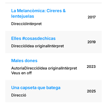
La Melancòmica: Cireres &
lentejuelas
2017
Direcció
Intèrpret
Elles #cosasdechicas
2019
Direcció
Idea original
Intèrpret
Males dones
2023
Autoria
Direcció
Idea original
Intèrpret
Veus en off
Una capseta que batega
2025
Direcció