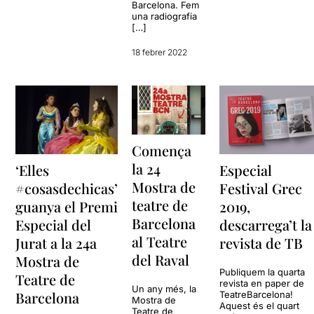
Barcelona. Fem
una radiografia
[…]
18 febrer 2022
Comença
la 24
‘Elles
Especial
Mostra de
#cosasdechicas’
Festival Grec
teatre de
guanya el Premi
2019,
Barcelona
Especial del
descarrega’t la
al Teatre
Jurat a la 24a
revista de TB
del Raval
Mostra de
Publiquem la quarta
Teatre de
revista en paper de
Un any més, la
Barcelona
TeatreBarcelona!
Mostra de
Aquest és el quart
Teatre de