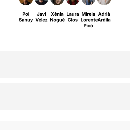
Pol
Javi
Xènia
Laura
Mireia
Adrià
Elena
Sanuy
Vélez
Nogué
Clos
Lorente-
Ardila
Santiag
Picó