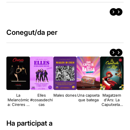
Conegut/da per
La
Elles
Males dones
Una capseta
Magatzem
M
Melancòmic
#cosasdechi
que batega
d'Ars: La
d
a: Cireres &
cas
Caputxeta i
lentejuelas
el Llop
p
Ha participat a