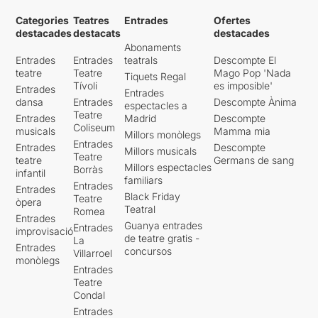
Categories
Teatres
Entrades
Ofertes
destacades
destacats
destacades
Abonaments
Entrades
Entrades
teatrals
Descompte El
teatre
Teatre
Mago Pop 'Nada
Tiquets Regal
Tívoli
es imposible'
Entrades
Entrades
dansa
Entrades
Descompte Ànima
espectacles a
Teatre
Entrades
Madrid
Descompte
Coliseum
musicals
Mamma mia
Millors monòlegs
Entrades
Entrades
Descompte
Millors musicals
Teatre
teatre
Germans de sang
Millors espectacles
Borràs
infantil
familiars
Entrades
Entrades
Black Friday
Teatre
òpera
Teatral
Romea
Entrades
Guanya entrades
Entrades
improvisació
de teatre gratis -
La
Entrades
concursos
Villarroel
monòlegs
Entrades
Teatre
Condal
Entrades