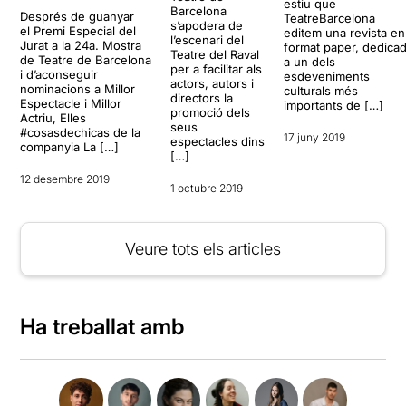
estiu que
Barcelona
Després de guanyar
TeatreBarcelona
s’apodera de
el Premi Especial del
editem una revista en
l’escenari del
Jurat a la 24a. Mostra
format paper, dedica
Teatre del Raval
de Teatre de Barcelona
a un dels
per a facilitar als
i d’aconseguir
esdeveniments
actors, autors i
nominacions a Millor
culturals més
directors la
Espectacle i Millor
importants de […]
promoció dels
Actriu, Elles
seus
#cosasdechicas de la
17 juny 2019
espectacles dins
companyia La […]
[…]
12 desembre 2019
1 octubre 2019
Veure tots els articles
Ha treballat amb