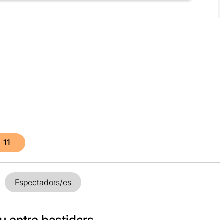
11
Espectadors/es
u entre bastidors