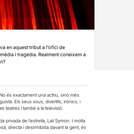
a en aquest tribut a l’ofici de
omèdia i tragèdia. Realment coneixem a
ón?
. No és exactament una actriu, sinó més
ta. Els seus xous, divertits, irònics, i
 teatres i també a la televisió.
da privada de l’estrella, Lali Symon. I molta
a, directa i desinhibida davant la gent, és