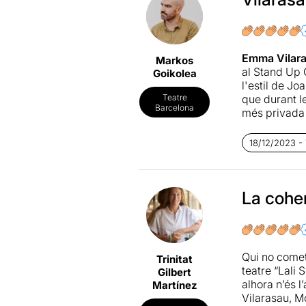
Emma Vilar
Markos
al Stand Up
Goikolea
l'estil de Jo
que durant l
Teatre
Barcelona
més privada 
ho farà el lí
de la seva g
18/12/2023 -
Sergi Belbel
l'actriu cuid
homenatge a 
La cohe
les persones
increïble pa
En definitiva
Qui no comet 
Trinitat
actual necess
teatre “Lali
Gilbert
aquesta obse
alhora n’és 
Martínez
la realitat e
Vilarasau, Mo
l'autoficció, 