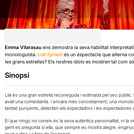
Emma Vilarasau
ens demostra la seva habilitat interpretativ
monologuista.
Lali Symon
és un espectacle que alterna c
les grans estrelles? Els nostres ídols es mostren tal com s
Sinopsi
Lali és una gran estrella reconeguda i estimada pel seu públic
aviat una comedianta. I encara més concretament, una monologuis
també punyents, delecten els espectadors i les espectadores als
El que ningú no coneix és la seva autèntica personalitat, ni la vi
gent es pregunta si ella, que sempre es mostra alegre, enginyos
igual a dins i a fora de l’escenari.