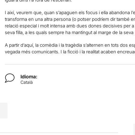
I així, veurem que, quan s’apaguen els focus i ella abandona l’e
transforma en una altra persona (o potser podríem dir també e
relació especial i molt intensa amb dues dones decisives per a 
seva filla, a les quals sempre ha mantingut al marge de la seva
A partir d’aquí, la comèdia i la tragèdia s’alternen en tots dos es
vegada més comunicants. I la ficció i la realitat acaben encreu
Idioma:
Català