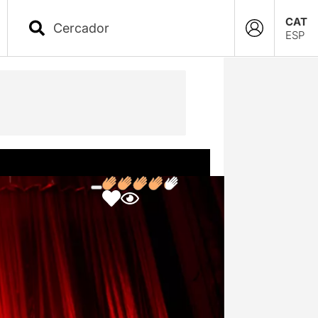
CAT
ESP