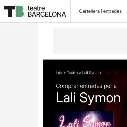
Cartellera i entrades
Descripció
Fitxa artística
Fotos i 
Inici
»
Teatre
»
Lali Symon
Comprar entrades per a
Lali Symon