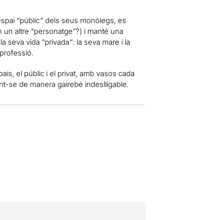
spai “públic
”
dels seus monòlegs, es
n un altre “personatge”?) i manté una
la seva vida “privada
“
: la seva mare i la
 professió.
pais, el públic i el privat, amb vasos cada
ant-se de manera gairebé indeslligable.