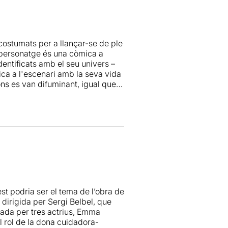
costumats per a llançar-se de ple
u personatge és una còmica a
dentificats amb el seu univers –
ica a l'escenari amb la seva vida
ons es van difuminant, igual que
triu es treu la màscara i presumeix
 més íntim i emotiu.
A partir de l'experiència de
riu elaboren aquest preciós
aris, també cuiden i sostenen a
:
Mont Plans
destaca pel seu
seny en el seu paper de filla.
stes i que es qüestiona la nostra
st podria ser el tema de l’obra de
lls d'espectadors. I és que
 dirigida per Sergi Belbel, que
bla que ha deixat d'existir. Quan
tada per tres actrius, Emma
tat. Per això, llarga vida a
el rol de la dona cuidadora-