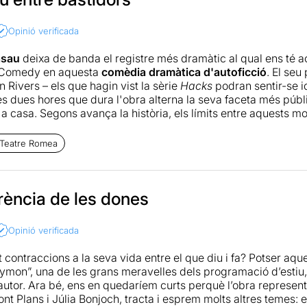
Opinió verificada
asau
deixa de banda el registre més dramàtic al qual ens té a
 Comedy en aquesta
comèdia dramàtica d'autoficció
. El se
an Rivers – els que hagin vist la sèrie
Hacks
podran sentir-se i
es dues hores que dura l'obra alterna la seva faceta més públ
a casa. Segons avança la història, els límits entre aquests m
mit entre realitat i ficció, amb un preciós monòleg final on l'ac
ran empatia amb els espectadors confessant-se des del seu jo
 Teatre Romea
escriu i dirigeix aquesta obra feta a mida per a la Vilarasau. 
ant a la seva mare als seus últims anys de vida, director i act
l'ofici de les actrius i comediantes que més enllà dels escen
rència de les dones
 del seu voltant. Dues actrius més l'acompanyen a l'escenari
per còmic com a àvia i
Júlia Bonjoch
aporta un contrapunt de 
Opinió verificada
, es tracta d'un preciós exercici d'autoficció amb aires femini
contraccions a la seva vida entre el que diu i fa? Potser aque
itat de portar la realitat a escena o de mirar la realitat amb u
 Symon”, una de les grans meravelles dels programació d’estiu,
ssió per la veritat resulta lògica en una època en la qual sem
l’autor. Ara bé, ens en quedaríem curts perquè l’obra represen
ns sembla ficció, necessitem una ficció que ens acosti a la reali
nt Plans i Júlia Bonjoch, tracta i esprem molts altres temes: 
a la Vilarasau, a la seva mare i a totes les altres.