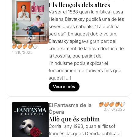
Els llençols dels altres
Va ser el 1888 quan la mística russa
Helena Blavatksy publicà una de les
seves obres cabdals: “La doctrina
secreta“. En aquest doble volum,
Blavatsky aplegava gran part del
coneixement de la nova doctrina de
14/10/2025
la teosofia, que partint de
l’hinduisme podia explicar el
funcionament de l’univers fins que
aquest […]
Veure més
El Fantasma de la
07/10/2025
Ópera
Allò que és sublim
Corria l’any 1993, quan el filòsof
francès Jacques Derrida publicà el