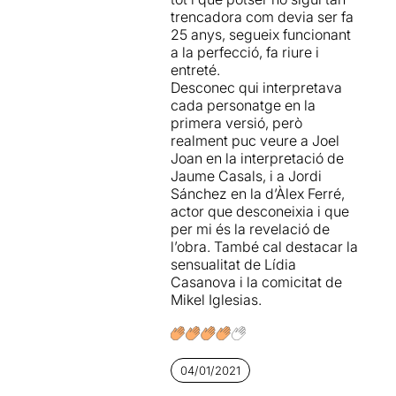
intel·ligent d’arribar a un
trencadora com devia ser fa
Podeu veure la meva
opinió
gran ventall de públic, en el
25 anys, segueix funcionant
sencera a l'enllaç
que hi dona cabuda tant a
a la perfecció, fa riure i
fans i nostàlgics de la sèrie,
entreté.
com a un nou grup de joves
Desconec qui interpretava
espectadors, que tindran la
cada personatge en la
oportunitat de descobrir que
primera versió, però
fa vint-i-cinc anys enrere ja
realment puc veure a Joel
es feia humor del bo.
Joan en la interpretació de
Jaume Casals, i a Jordi
Coses positives :
Sánchez en la d’Àlex Ferré,
actor que desconeixia i que
La direcció (
Pep Anton
per mi és la revelació de
Gómez
) i la interpretació de
l’obra. També cal destacar la
tots tres actors (
Jaume
sensualitat de Lídia
Casals, Àlex Ferré i Mikel
Casanova i la comicitat de
Iglesias
). Genials!!! Tot i que
Mikel Iglesias.
en
Mikel Iglesias
hauria de
treballar millor la projecció
de la veu ja que des d’on
estàvem asseguts (fila 10)
04/01/2021
moltes vegades no se
l’entenia gaire bé el que