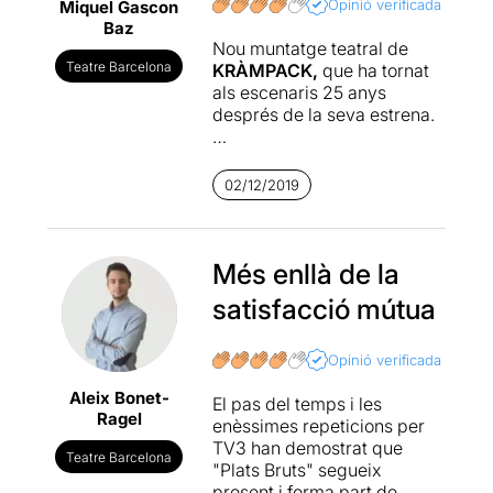
Opinió verificada
Miquel Gascon
Baz
Nou muntatge teatral de
Teatre Barcelona
KRÀMPACK,
que ha tornat
als escenaris 25 anys
després de la seva estrena.
En 1994 s'estrenava en el
Festival de Teatre de
02/12/2019
Sitges
, aquesta comèdia de
Jordi Sánchez
que van
protagonitzar el mateix Jordi
Sánchez, en Joel Joan,
Més enllà de la
l'Eduard Fernández i la
satisfacció mútua
Mònica Glaenzel (després
Ester Formosa).
Va assolir
un gran èxit de públic i es
Opinió verificada
va representar durant
Aleix Bonet-
quatre temporades a la
El pas del temps i les
Ragel
Villarroel
. Va guanyar el
enèssimes repeticions per
Premi de la Crítica de 1994 i
TV3 han demostrat que
Teatre Barcelona
el Premi Max l’any 2003.
"Plats Bruts" segueix
present i forma part de