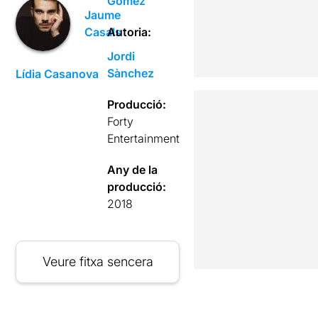
Gómez
Jaume
Autoria:
Casals
Jordi
Sànchez
Lídia Casanova
Producció:
Forty
Entertainment
Any de la
producció:
2018
Veure fitxa sencera