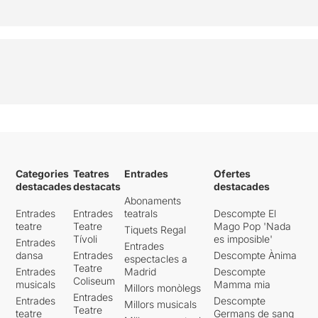
Categories
Teatres
Entrades
Ofertes
destacades
destacats
destacades
Abonaments
Entrades
Entrades
teatrals
Descompte El
teatre
Teatre
Mago Pop 'Nada
Tiquets Regal
Tívoli
es imposible'
Entrades
Entrades
dansa
Entrades
Descompte Ànima
espectacles a
Teatre
Entrades
Madrid
Descompte
Coliseum
musicals
Mamma mia
Millors monòlegs
Entrades
Entrades
Descompte
Millors musicals
Teatre
teatre
Germans de sang