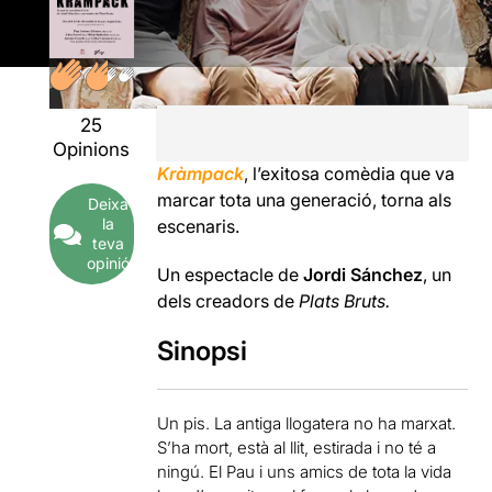
25
Opinions
Kràmpack
, l’exitosa comèdia que va
marcar tota una generació, torna als
Deixa
la
escenaris.
teva
opinió
Un espectacle de
Jordi Sánchez
, un
dels creadors de
Plats Bruts.
Sinopsi
Un pis. La antiga llogatera no ha marxat.
S’ha mort, està al llit, estirada i no té a
ningú. El Pau i uns amics de tota la vida