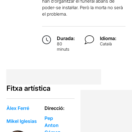
han d’organitzar el funeral abans de
poder-se instal·lar. Però la morta no serà
el problema.
Durada:
Idioma:
80
Català
minuts
Fitxa artística
Àlex Ferré
Direcció:
Pep
Mikel Iglesias
Anton