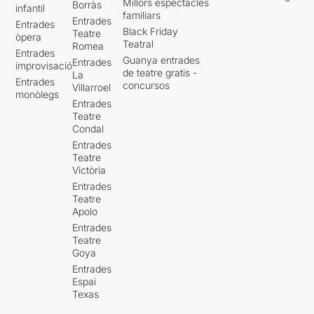
Millors espectacles
Borràs
infantil
familiars
Entrades
Entrades
Black Friday
Teatre
òpera
Teatral
Romea
Entrades
Guanya entrades
Entrades
improvisació
de teatre gratis -
La
Entrades
concursos
Villarroel
monòlegs
Entrades
Teatre
Condal
Entrades
Teatre
Victòria
Entrades
Teatre
Apolo
Entrades
Teatre
Goya
Entrades
Espai
Texas