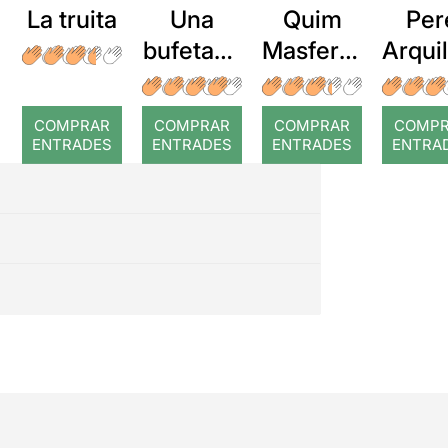
La truita
Una
Quim
Per
bufetada
Masferre
Arqui
a temps
r: Temps
: Cor
romp
COMPRAR
COMPRAR
COMPRAR
COMP
ENTRADES
ENTRADES
ENTRADES
ENTRA