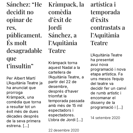
Sánchez: “He
Kràmpack, la
artística i
decidit no
comèdia
temporada
opinar de
d’èxit de
d’èxits
res,
Jordi
contrastats a
públicament.
Sánchez, a
l’Aquitània
És molt
l’Aquitània
Teatre
desagradable
Teatre
L’Aquitània Teatre
que
ha presentat
Kràmpack torna
t’insultin”
avui nova
aquest Nadal a la
programació i nova
cartellera de
etapa artística. Fa
l’Aquitània Teatre, a
Per Albert Martí
uns mesos l’equip
partir del 22 de
L’Aquitània Teatre ja
del teatre va
desembre,
ha anunciat que
decidir fer un canvi
després d’haver
prorroga
de rumb artístic i
triomfat la
Kràmpack, una
encomanar el
temporada passada
comèdia que torna
disseny de la
amb més de 15 mil
a resultar tot un
programació i […]
espectadors i
èxit més de dues
espectadores.
dècades després
14 setembre 2020
L’obra de Jordi […]
de la seva primera
estrena. […]
22 desembre 2020