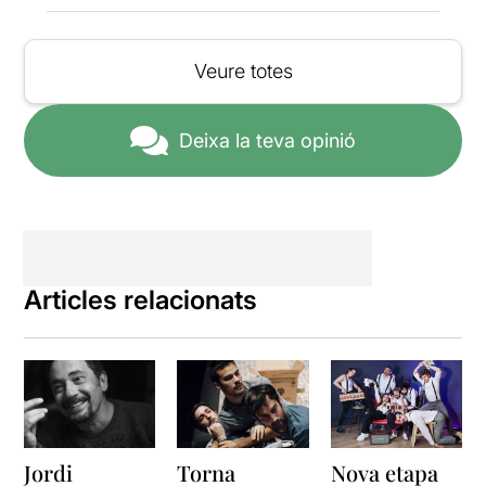
deia.
Caldria millorar:
Veure totes
La interpretació de l’actriu
Lídia Casanova
. Penso que
Deixa la teva opinió
hauria de treballar una mica
més el seu personatge per
tal de ser més convincent.
***/****
Articles relacionats
Jordi
Torna
Nova etapa