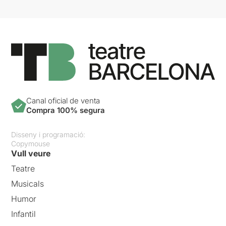
Canal oficial de venta
Compra 100% segura
Disseny i programació:
Copymouse
Vull veure
Teatre
Musicals
Humor
Infantil