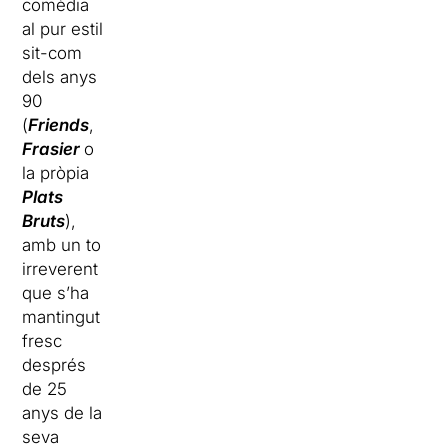
comèdia
al pur estil
sit-com
dels anys
90
(
Friends
,
Frasier
o
la pròpia
Plats
Bruts
),
amb un to
irreverent
que s’ha
mantingut
fresc
després
de 25
anys de la
seva