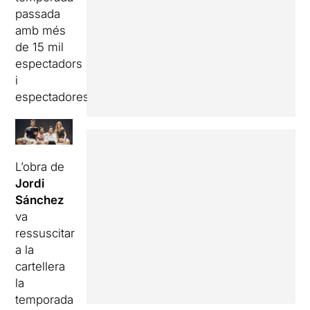
passada
amb més
de 15 mil
espectadors
i
espectadores.
L’obra de
Jordi
Sánchez
va
ressuscitar
a la
cartellera
la
temporada