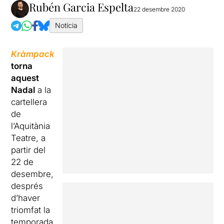
Rubén Garcia Espelta
22 desembre 2020
Notícia
Kràmpack
torna
aquest
Nadal
a la
cartellera
de
l’Aquitània
Teatre, a
partir del
22 de
desembre,
després
d’haver
triomfat la
temporada