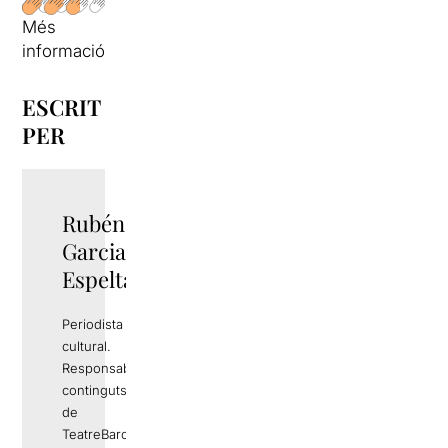
Més
informació
ESCRIT
PER
Rubén
TWITTER
Garcia
Espelta
Periodista i gestor
cultural.
Responsable de
continguts editorials
de
TeatreBarcelona.com