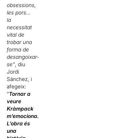
obsessions,
les pors…
la
necessitat
vital de
trobar una
forma de
desangoixar-
se”
, diu
Jordi
Sánchez, i
afegeix:
“
Tornar a
veure
Kràmpack
m’emociona.
L’obra és
una