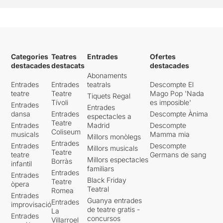
Categories
Teatres
Entrades
Ofertes
destacades
destacats
destacades
Abonaments
Entrades
Entrades
teatrals
Descompte El
teatre
Teatre
Mago Pop 'Nada
Tiquets Regal
Tívoli
es imposible'
Entrades
Entrades
dansa
Entrades
Descompte Ànima
espectacles a
Teatre
Entrades
Madrid
Descompte
Coliseum
musicals
Mamma mia
Millors monòlegs
Entrades
Entrades
Descompte
Millors musicals
Teatre
teatre
Germans de sang
Millors espectacles
Borràs
infantil
familiars
Entrades
Entrades
Black Friday
Teatre
òpera
Teatral
Romea
Entrades
Guanya entrades
Entrades
improvisació
de teatre gratis -
La
Entrades
concursos
Villarroel