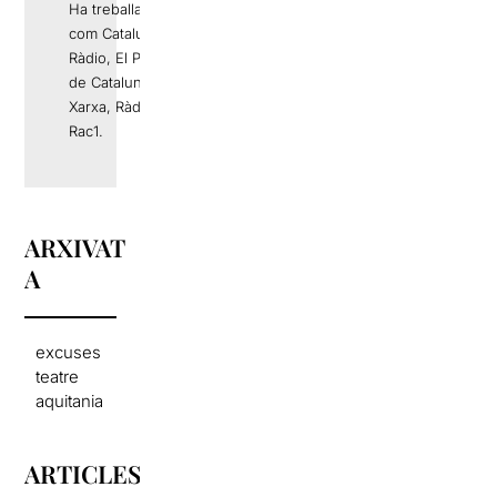
Ha treballat a mitjans
com Catalunya
Ràdio, El Periódico
de Catalunya, La
Xarxa, Ràdio 4 o
Rac1.
ARXIVAT
A
excuses
teatre
aquitania
ARTICLES