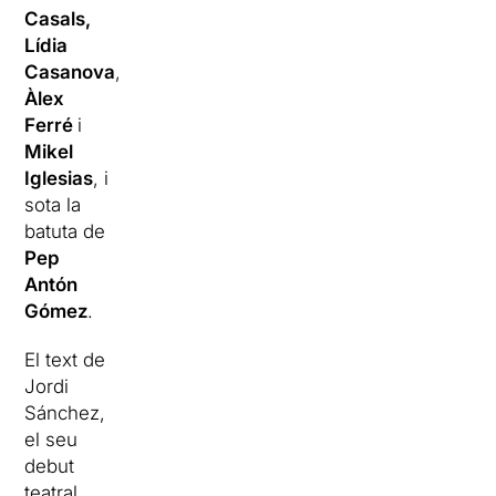
Casals,
Lídia
Casanova
,
Àlex
Ferré
i
Mikel
Iglesias
, i
sota la
batuta de
Pep
Antón
Gómez
.
El text de
Jordi
Sánchez,
el seu
debut
teatral