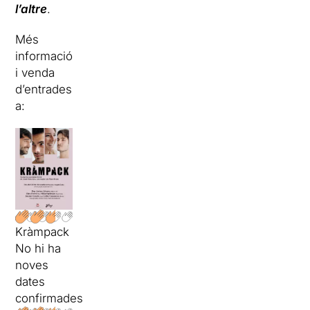
l’altre
.
Més
informació
i venda
d’entrades
a:
Kràmpack
No hi ha
noves
dates
confirmades