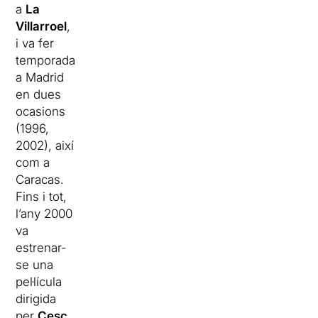
a
La
Villarroel
,
i va fer
temporada
a Madrid
en dues
ocasions
(1996,
2002), així
com a
Caracas.
Fins i tot,
l’any 2000
va
estrenar-
se una
pel·lícula
dirigida
per
Cesc