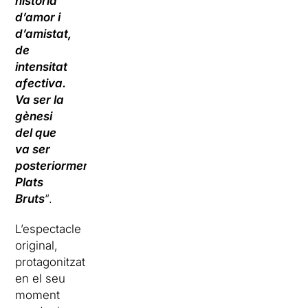
història
d’amor i
d’amistat,
de
intensitat
afectiva.
Va ser la
gènesi
del que
va ser
posteriorment
Plats
Bruts
“.
L’espectacle
original,
protagonitzat
en el seu
moment