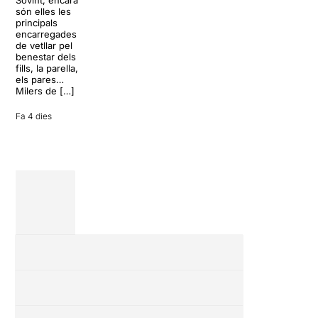
teatre musical,
desconnectar
són elles les
arribarà al
de la rutina,
principals
Teatre Apolo
però una
encarregades
del 17 al […]
conversa
de vetllar pel
inoportuna pot
benestar dels
27 juliol 2026
convertir unes
fills, la parella,
vacances entre
els pares…
amics en una
Milers de […]
revisió completa
de […]
Fa 4 dies
28 juliol 2026