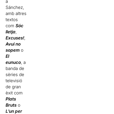
a
Sánchez,
amb altres
textos
com
Sóc
lletja
,
Excuses!
,
Avui no
sopem
o
El
eunuco
, a
banda de
sèries de
televisió
de gran
èxit com
Plats
Bruts
o
L’un per