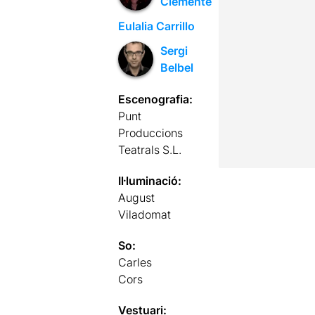
Clemente
Eulalia Carrillo
Sergi
Belbel
Escenografia:
Punt
Produccions
Teatrals S.L.
Il·luminació:
August
Viladomat
So:
Carles
Cors
Vestuari: