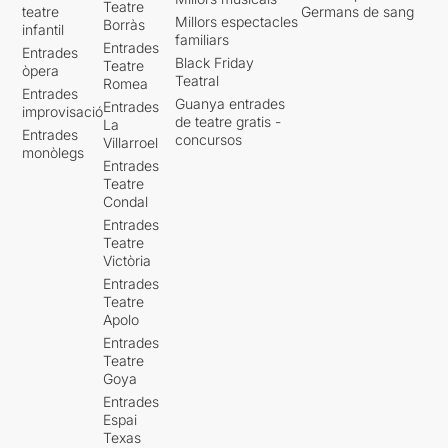
Teatre
teatre
Germans de sang
Millors espectacles
Borràs
infantil
familiars
Entrades
Entrades
Black Friday
Teatre
òpera
Teatral
Romea
Entrades
Guanya entrades
Entrades
improvisació
de teatre gratis -
La
Entrades
concursos
Villarroel
monòlegs
Entrades
Teatre
Condal
Entrades
Teatre
Victòria
Entrades
Teatre
Apolo
Entrades
Teatre
Goya
Entrades
Espai
Texas