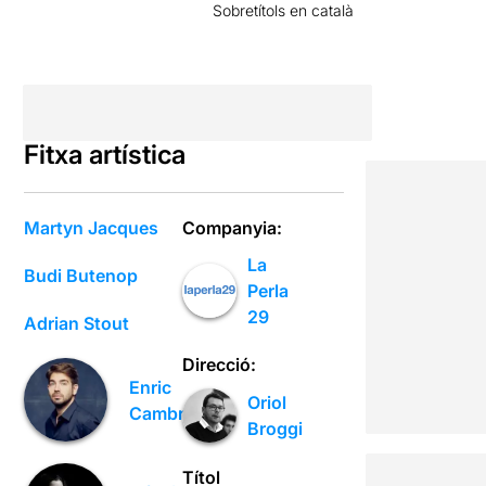
Sobretítols en català
Fitxa artística
Martyn Jacques
Companyia:
La
Budi Butenop
Perla
29
Adrian Stout
Direcció:
Enric
Oriol
Cambray
Broggi
Títol