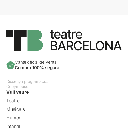
Canal oficial de venta
Compra 100% segura
Disseny i programació:
Copymouse
Vull veure
Teatre
Musicals
Humor
Infantil