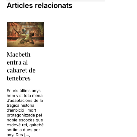
dinamisme a la posada en
Articles relacionats
escena, que va més enllà de
projeccions, monòlegs i
cançons com és, per
exemple, la seva
aproximació a la
inadaptable
At the
Mountains of Madness
, en
la que s'acompanyaven
Macbeth
d'un dels creadors de la
entra al
música industrial i de
cabaret de
l'
avantgarde
alemanya
Alexander Hacke
, membre
tenebres
fundador i encara en actiu
dels
Einstürzende
En els últims anys
Neubauten
.
hem vist tota mena
d’adaptacions de la
tràgica història
Els tres intèrprets surten i
d’ambició i mort
entren dins del cos de
protagonitzada pel
Macbeth
, alternant-se com
noble escocès que
una Hidra o Cèrber, creant
esdevé rei, gairebé
sortim a dues per
una cacofonía en la qual
any. Des […]
també esdevenen el Rei