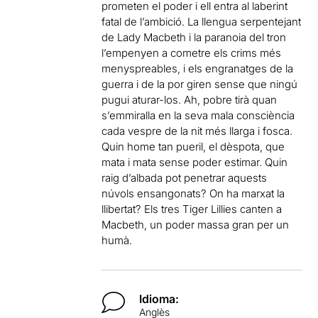
prometen el poder i ell entra al laberint
fatal de l’ambició. La llengua serpentejant
de Lady Macbeth i la paranoia del tron
l’empenyen a cometre els crims més
menyspreables, i els engranatges de la
guerra i de la por giren sense que ningú
pugui aturar-los. Ah, pobre tirà quan
s’emmiralla en la seva mala consciència
cada vespre de la nit més llarga i fosca.
Quin home tan pueril, el dèspota, que
mata i mata sense poder estimar. Quin
raig d’albada pot penetrar aquests
núvols ensangonats? On ha marxat la
llibertat? Els tres Tiger Lillies canten a
Macbeth, un poder massa gran per un
humà.
Idioma:
Anglès