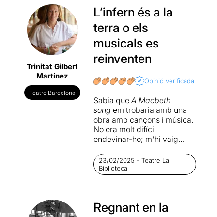
L’infern és a la
terra o els
musicals es
reinventen
Trinitat Gilbert
Martínez
Opinió verificada
Teatre Barcelona
Sabia que
A Macbeth
song
em trobaria amb una
obra amb cançons i música.
No era molt difícil
endevinar-ho; m'hi vaig
guiar pel títol de l'obra, i no
vaig investigar-hi res més.
23/02/2025 - Teatre La
Sovint soc partidària de no
Biblioteca
saber-ne res més perquè
l'obra em sorprengui i no es
basi amb la idea
Regnant en la
primogènita que me n'havia
fet. I així em vaig plantar un