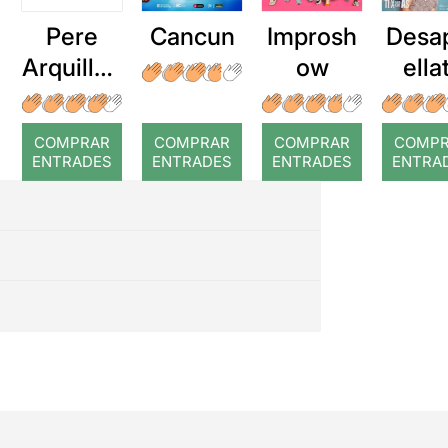
Pere
Cancun
Improsh
Desa
Arquillué
ow
ella
: Coral
romput
COMPRAR
COMPRAR
COMPRAR
COMP
ENTRADES
ENTRADES
ENTRADES
ENTRA