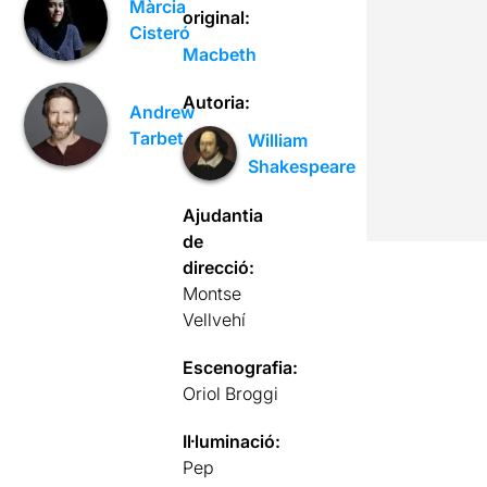
Màrcia
original:
Cisteró
Macbeth
Autoria:
Andrew
Tarbet
William
Shakespeare
Ajudantia
de
direcció:
Montse
Vellvehí
Escenografia:
Oriol Broggi
Il·luminació:
Pep