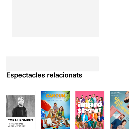
contraposició contra el
personatge veritable que
prengué com a referència
Shakespeare
, que va
cometre tots aquests
assassinats al llarg de tres
lustres. La posada en
escena de
La Perla 29
és de
menys de dues hores de
símbols solapant-se esdevé
un grandiós gaudir estètic i
una d’aquelles comptades
ocasions en les que podem
Espectacles relacionats
veure a personatges com els
Lillies
, que regnen des del
seu tro de la marginalitat on
allò que és bo, és dolent, el
que és bell és lleig i el que
just és injust.