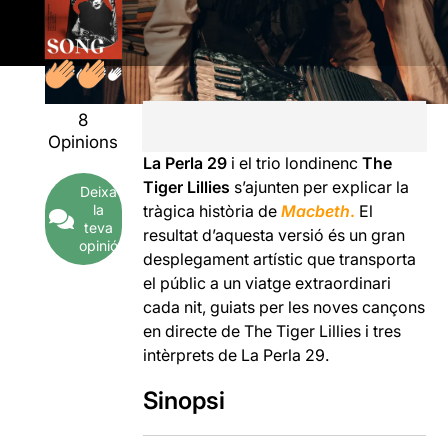
8
Opinions
La Perla 29
i el trio londinenc
The
Tiger Lillies
s’ajunten per explicar la
Deixa
la
tràgica història de
Macbeth
.
El
teva
resultat d’aquesta versió és un gran
opinió
desplegament artístic que transporta
el públic a un viatge extraordinari
cada nit, guiats per les noves cançons
en directe de The Tiger Lillies i tres
intèrprets de La Perla 29.
Sinopsi