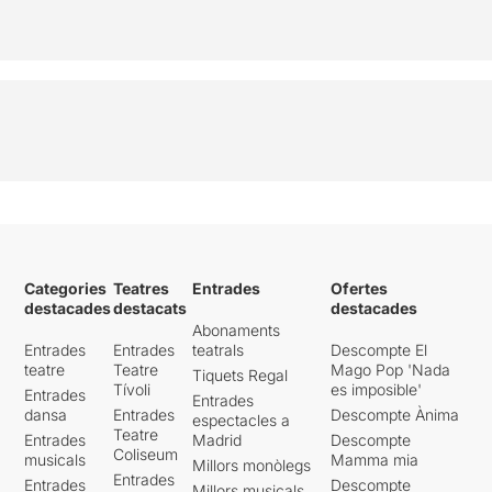
Categories
Teatres
Entrades
Ofertes
destacades
destacats
destacades
Abonaments
Entrades
Entrades
teatrals
Descompte El
teatre
Teatre
Mago Pop 'Nada
Tiquets Regal
Tívoli
es imposible'
Entrades
Entrades
dansa
Entrades
Descompte Ànima
espectacles a
Teatre
Entrades
Madrid
Descompte
Coliseum
musicals
Mamma mia
Millors monòlegs
Entrades
Entrades
Descompte
Millors musicals