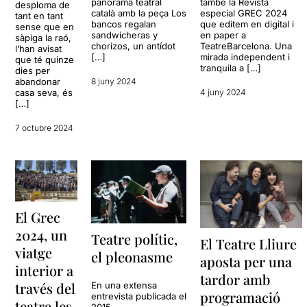
panorama teatral
també la Revista
desploma de
català amb la peça Los
especial GREC 2024
tant en tant
bancos regalan
que editem en digital i
sense que en
sandwicheras y
en paper a
sàpiga la raó,
chorizos, un antídot
TeatreBarcelona. Una
l’han avisat
[…]
mirada independent i
que té quinze
tranquila a […]
dies per
abandonar
8 juny 2024
casa seva, és
4 juny 2024
[…]
7 octubre 2024
El Grec
2024, un
Teatre polític,
El Teatre Lliure
viatge
el pleonasme
aposta per una
interior a
tardor amb
través del
En una extensa
programació
entrevista publicada el
teatre les