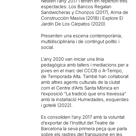
Neixen l’any 2017 i tenen en repertori tres
espectacles: Los Bancos Regalan
Sandwicheras y Chorizos (2017), Arma de
Construcción Masiva (2018) i Explore El
Jardín De Los Cárpatos (2020).
Presenten una escena contemporània,
multidisciplinària i de contingut polític i
social.
L’any 2020 van iniciar una línia
pedagògica amb tallers i mediacions per a
joves en el marc del CCCB o A-Tempo,
de Temporada Alta. També han col·laborat
amb altres agents culturals de la ciutat
com el Centre d’Arts Santa Mònica en
l’exposició “La tradició que ens travessa”
amb la instal·lació Humedades, esquerdes
i gotelé (2022).
Es consoliden l’any 2017 amb la voluntat
d’exportar de l’Institut del Teatre de
Barcelona la seva primera peça que parla
sobre els rastres del franquisme en les