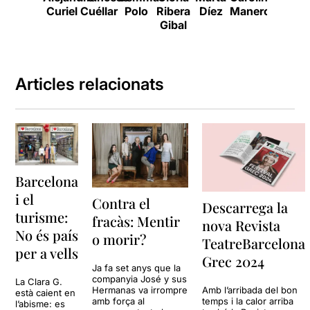
Curiel
Cuéllar
Polo
Ribera
Díez
Manero
sus
Gibal
herman
Articles relacionats
Barcelona
i el
Contra el
Descarrega la
turisme:
fracàs: Mentir
nova Revista
No és país
o morir?
TeatreBarcelona
per a vells
Grec 2024
Ja fa set anys que la
companyia José y sus
La Clara G.
Hermanas va irrompre
Amb l’arribada del bon
està caient en
amb força al
temps i la calor arriba
l’abisme: es