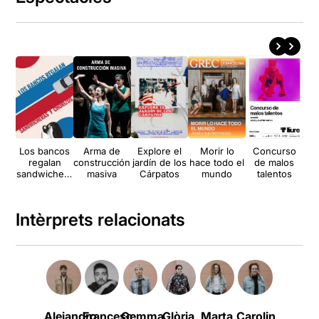
Los bancos
Arma de
Explore el
Morir lo
Concurso
regalan
construcción
jardín de los
hace todo el
de malos
sandwichera
masiva
Cárpatos
mundo
talentos
s y chorizos
Intèrprets relacionats
Alejandro
Francesc
Gemma
Glòria
Marta
Carolina
José y