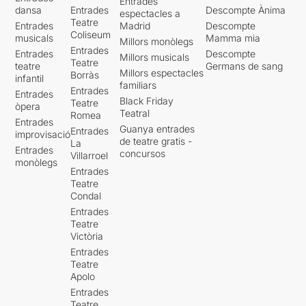
Entrades
dansa
Entrades
Descompte Ànima
espectacles a
Teatre
Entrades
Madrid
Descompte
Coliseum
musicals
Mamma mia
Millors monòlegs
Entrades
Entrades
Descompte
Millors musicals
Teatre
teatre
Germans de sang
Millors espectacles
Borràs
infantil
familiars
Entrades
Entrades
Black Friday
Teatre
òpera
Teatral
Romea
Entrades
Guanya entrades
Entrades
improvisació
de teatre gratis -
La
Entrades
concursos
Villarroel
monòlegs
Entrades
Teatre
Condal
Entrades
Teatre
Victòria
Entrades
Teatre
Apolo
Entrades
Teatre