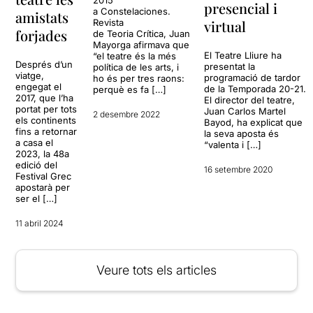
2015
presencial i
a Constelaciones.
amistats
virtual
Revista
forjades
de Teoria Crítica, Juan
Mayorga afirmava que
El Teatre Lliure ha
“el teatre és la més
Després d’un
presentat la
política de les arts, i
viatge,
programació de tardor
ho és per tres raons:
engegat el
de la Temporada 20-21.
perquè es fa […]
2017, que l’ha
El director del teatre,
portat per tots
Juan Carlos Martel
2 desembre 2022
els continents
Bayod, ha explicat que
fins a retornar
la seva aposta és
a casa el
“valenta i […]
2023, la 48a
edició del
16 setembre 2020
Festival Grec
apostarà per
ser el […]
11 abril 2024
Veure tots els articles