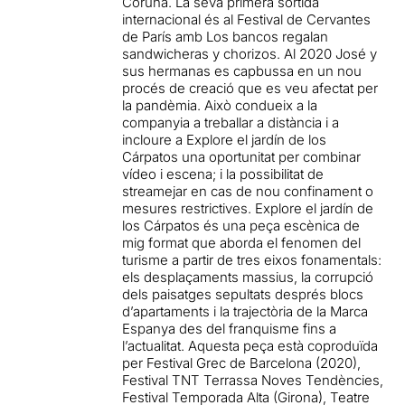
Coruña. La seva primera sortida
internacional és al Festival de Cervantes
de París amb Los bancos regalan
sandwicheras y chorizos. Al 2020 José y
sus hermanas es capbussa en un nou
procés de creació que es veu afectat per
la pandèmia. Això condueix a la
companyia a treballar a distància i a
incloure a Explore el jardín de los
Cárpatos una oportunitat per combinar
vídeo i escena; i la possibilitat de
streamejar en cas de nou confinament o
mesures restrictives. Explore el jardín de
los Cárpatos és una peça escènica de
mig format que aborda el fenomen del
turisme a partir de tres eixos fonamentals:
els desplaçaments massius, la corrupció
dels paisatges sepultats després blocs
d’apartaments i la trajectòria de la Marca
Espanya des del franquisme fins a
l’actualitat. Aquesta peça està coproduïda
per Festival Grec de Barcelona (2020),
Festival TNT Terrassa Noves Tendències,
Festival Temporada Alta (Girona), Teatre