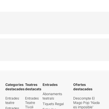
Categories
Teatres
Entrades
Ofertes
destacades
destacats
destacades
Abonaments
Entrades
Entrades
teatrals
Descompte El
teatre
Teatre
Mago Pop 'Nada
Tiquets Regal
Tívoli
es imposible'
Entrades