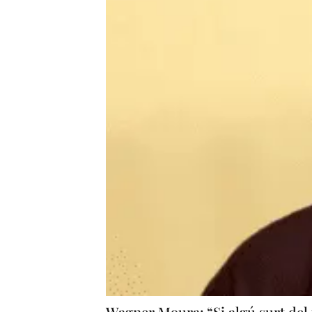
Wagner Moura: “Si algú surt del t