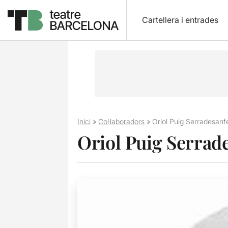
Cartellera i entrades
Inici
»
Col·laboradors
»
Oriol Puig Serradesan
Oriol Puig Serrad