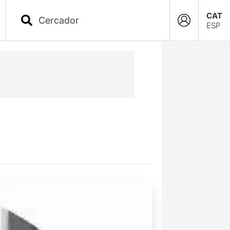
CAT
ESP