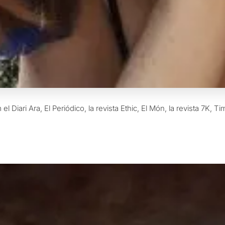
el Diari Ara, El Periódico, la revista Ethic, El Món, la revista 7K, 