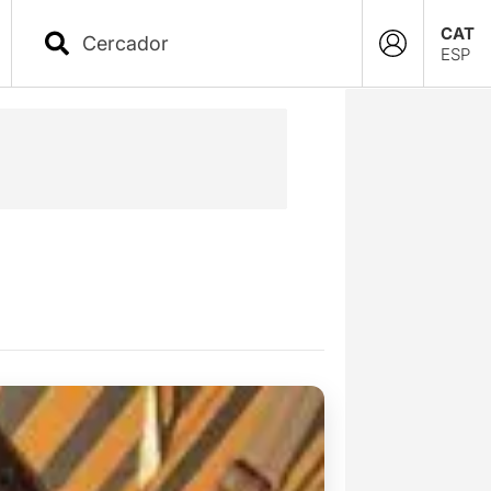
CAT
ESP