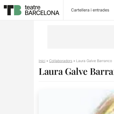
Cartellera i entrades
Inici
»
Col·laboradors
»
Laura Galve Barranco
Laura Galve Barr