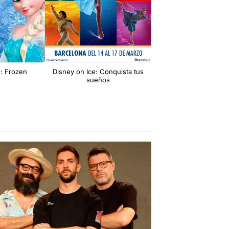
e: Frozen
Disney on Ice: Conquista tus
Disney On Ice: 100 a
sueños
magia.