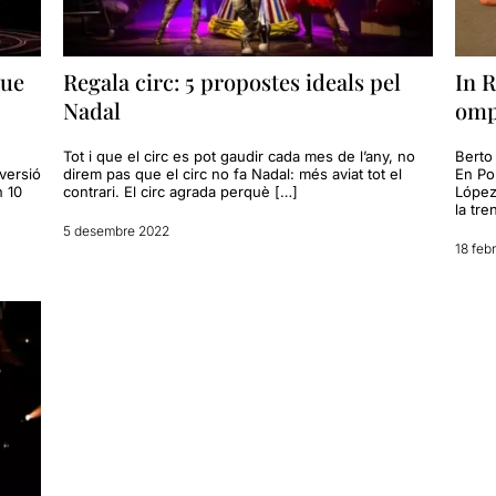
que
Regala circ: 5 propostes ideals pel
In R
Nadal
omp
Tot i que el circ es pot gaudir cada mes de l’any, no
Berto
 versió
direm pas que el circ no fa Nadal: més aviat tot el
En Po
n 10
contrari. El circ agrada perquè […]
López
la tre
5 desembre 2022
18 feb