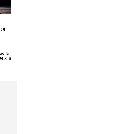
lor
uè la
eix, a