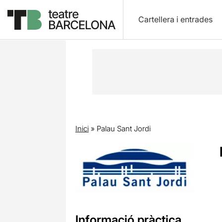
Cartellera i entrades
Inici
»
Palau Sant Jordi
Informació pràctica