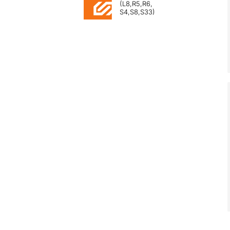
(L8,R5,R6,
S4,S8,S33)