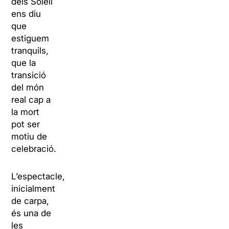
dels Soleil
ens diu
que
estiguem
tranquils,
que la
transició
del món
real cap a
la mort
pot ser
motiu de
celebració.
L’espectacle,
inicialment
de carpa,
és una de
les