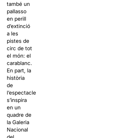
també un
pallasso
en perill
d’extinció
a les
pistes de
circ de tot
el món: el
carablanc.
En part, la
història
de
l’espectacle
s’inspira
en un
quadre de
la Galeria
Nacional
del