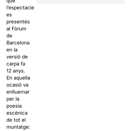
que
l’espectacle
es
presentés
al Fòrum
de
Barcelona
en la
versió de
carpa fa
12 anys.
En aquella
ocasió va
enlluernar
per la
poesia
escènica
de tot el
muntatge: