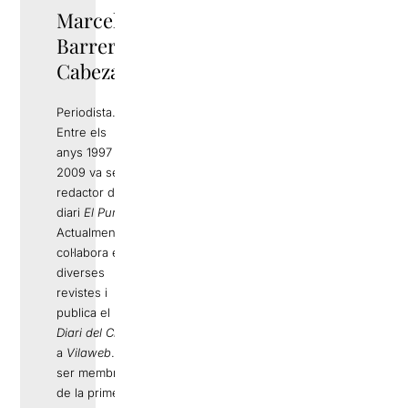
Marcel
Barrera
Cabezas
Periodista.
Entre els
anys 1997 i
2009 va ser
redactor del
diari
El Punt
.
Actualment
col·labora en
diverses
revistes i
publica el
Diari del Circ
a
Vilaweb
. Va
ser membre
de la primera