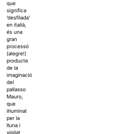
que
significa
‘desfilada’
en italià,
és una
gran
processó
(alegre!)
producte
de la
imaginació
del
pallasso
Mauro,
que
il·luminat
per la
lluna i
vigilat