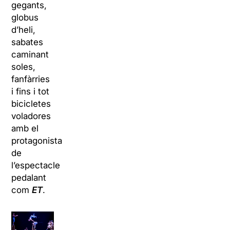
gegants,
globus
d’heli,
sabates
caminant
soles,
fanfàrries
i fins i tot
bicicletes
voladores
amb el
protagonista
de
l’espectacle
pedalant
com
ET
.