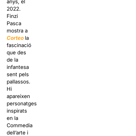
anys, el
2022.
Finzi
Pasca
mostra a
Corteo
la
fascinació
que des
de la
infantesa
sent pels
pallassos.
Hi
apareixen
personatges
inspirats
en la
Commedia
dell’arte i