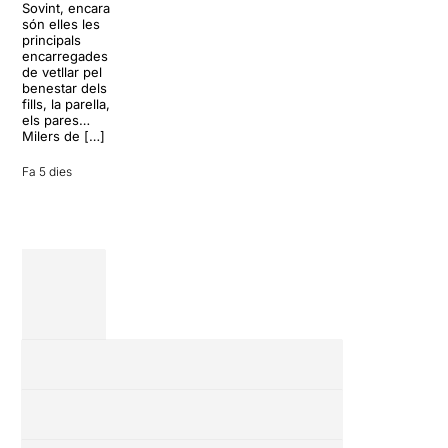
per
Sovint, encara
teatre musical,
desconnectar
són elles les
arribarà al
de la rutina,
principals
Teatre Apolo
però una
encarregades
del 17 al […]
conversa
de vetllar pel
inoportuna pot
benestar dels
27 juliol 2026
convertir unes
fills, la parella,
vacances entre
els pares…
amics en una
Milers de […]
revisió completa
de […]
Fa 5 dies
28 juliol 2026