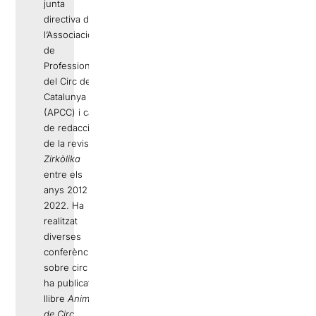
junta
directiva de
l’Associació
de
Professionals
del Circ de
Catalunya
(APCC) i cap
de redacció
de la revista
Zirkòlika
entre els
anys 2012 i
2022. Ha
realitzat
diverses
conferències
sobre circ i
ha publicat el
llibre
Animal
de Circ.