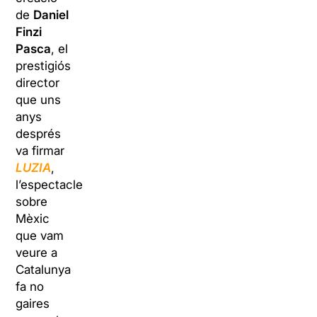
de
Daniel
Finzi
Pasca
, el
prestigiós
director
que uns
anys
després
va firmar
LUZIA
,
l’espectacle
sobre
Mèxic
que vam
veure a
Catalunya
fa no
gaires