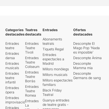
Categories
Teatres
Entrades
Ofertes
destacades
destacats
destacades
Abonaments
Entrades
Entrades
teatrals
Descompte El
teatre
Teatre
Mago Pop 'Nada
Tiquets Regal
Tívoli
es imposible'
Entrades
Entrades
dansa
Entrades
Descompte Ànima
espectacles a
Teatre
Entrades
Madrid
Descompte
Coliseum
musicals
Mamma mia
Millors monòlegs
Entrades
Entrades
Descompte
Millors musicals
Teatre
teatre
Germans de sang
Millors espectacles
Borràs
infantil
familiars
Entrades
Entrades
Black Friday
Teatre
òpera
Teatral
Romea
Entrades
Guanya entrades
Entrades
improvisació
de teatre gratis -
La
Entrades
concursos