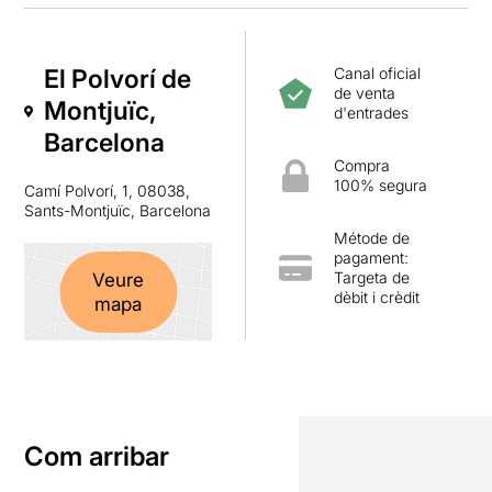
El Polvorí de
Canal oficial
de venta
Montjuïc,
d'entrades
Barcelona
Compra
100% segura
Camí Polvorí, 1, 08038,
Sants-Montjuïc, Barcelona
Métode de
pagament:
Targeta de
Veure
dèbit i crèdit
mapa
Com arribar