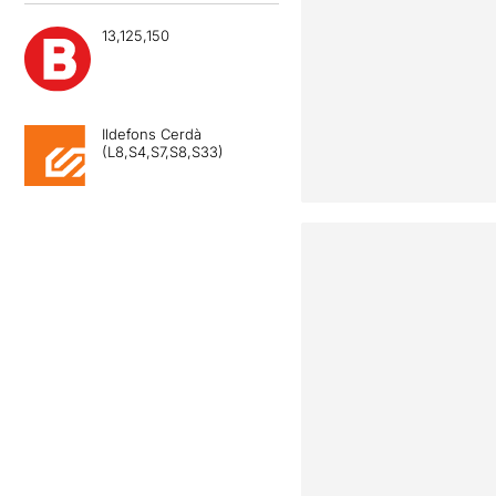
13,125,150
Ildefons Cerdà
(L8,S4,S7,S8,S33)