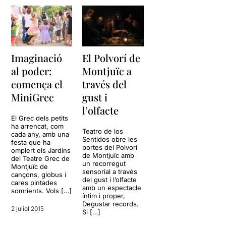
Imaginació
El Polvorí de
al poder:
Montjuïc a
comença el
través del
MiniGrec
gust i
l’olfacte
El Grec dels petits
ha arrencat, com
Teatro de los
cada any, amb una
Sentidos obre les
festa que ha
portes del Polvorí
omplert els Jardins
de Montjuïc amb
del Teatre Grec de
un recorregut
Montjuïc de
sensorial a través
cançons, globus i
del gust i l’olfacte
cares pintades
amb un espectacle
somrients. Vols […]
íntim i proper,
Degustar records.
2 juliol 2015
Si […]