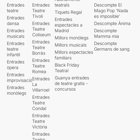
Entrades
Entrades
teatrals
Descompte El
teatre
Teatre
Mago Pop 'Nada
Tiquets Regal
Tívoli
es imposible'
Entrades
Entrades
dansa
Entrades
Descompte Ànima
espectacles a
Teatre
Entrades
Madrid
Descompte
Coliseum
musicals
Mamma mia
Millors monòlegs
Entrades
Entrades
Descompte
Millors musicals
Teatre
teatre
Germans de sang
Millors espectacles
Borràs
infantil
familiars
Entrades
Entrades
Black Friday
Teatre
òpera
Teatral
Romea
Entrades
Guanya entrades
Entrades
improvisació
de teatre gratis -
La
Entrades
concursos
Villarroel
monòlegs
Entrades
Teatre
Condal
Entrades
Teatre
Victòria
Entrades
Teatre