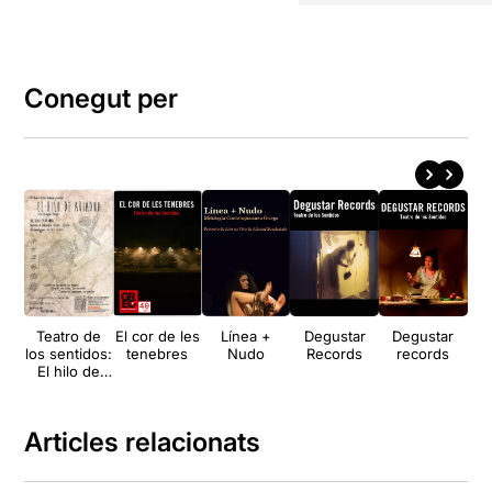
Conegut per
Teatro de
El cor de les
Línea +
Degustar
Degustar
18m
los sentidos:
tenebres
Nudo
Records
records
El hilo de
Ariadna
Articles relacionats