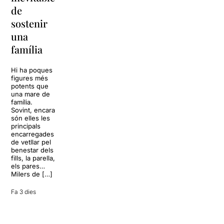
per
de
Barcelona
replantejar
sostenir
tota una
La música
una
vida
tornarà a
família
omplir la casa
dels Von
Sol, platja,
Trapp.
còctels i un
Hi ha poques
Sonrisas y
resort
figures més
lágrimas, un
paradisíac.
potents que
dels grans
L’escenari
una mare de
clàssics de la
sembla perfecte
família.
història del
per
Sovint, encara
teatre musical,
desconnectar
són elles les
arribarà al
de la rutina,
principals
Teatre Apolo
però una
encarregades
del 17 al […]
conversa
de vetllar pel
inoportuna pot
benestar dels
27 juliol 2026
convertir unes
fills, la parella,
vacances entre
els pares…
amics en una
Milers de […]
revisió completa
de […]
Fa 3 dies
28 juliol 2026