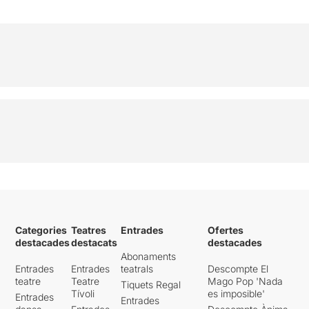
Categories
Teatres
Entrades
Ofertes
destacades
destacats
destacades
Abonaments
Entrades
Entrades
teatrals
Descompte El
teatre
Teatre
Mago Pop 'Nada
Tiquets Regal
Tívoli
es imposible'
Entrades
Entrades