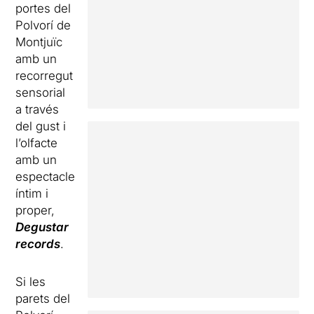
portes del
Polvorí de
Montjuïc
amb un
recorregut
sensorial
a través
del gust i
l’olfacte
amb un
espectacle
íntim i
proper,
Degustar
records
.
Si les
parets del