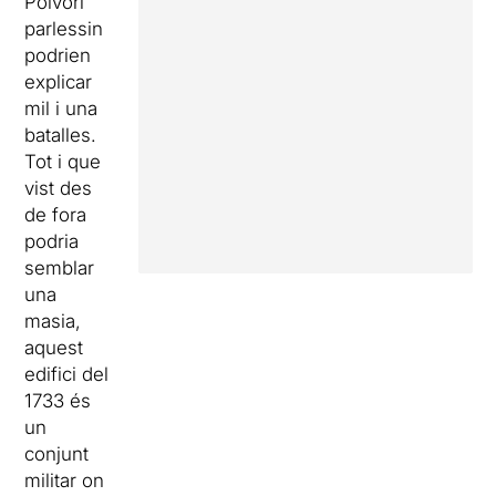
Polvorí
parlessin
podrien
explicar
mil i una
batalles.
Tot i que
vist des
de fora
podria
semblar
una
masia,
aquest
edifici del
1733 és
un
conjunt
militar on