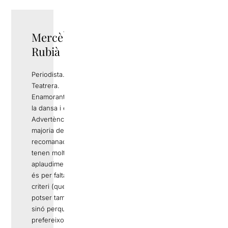
Mercè
TWITTER
Rubià
Periodista.
Teatrera.
Enamorant-me de
la dansa i el circ.
Advertència: Si la
majoria de
recomanacions
tenen molts
aplaudiments no
és per falta de
criteri (que
potser també),
sinó perquè
prefereixo parlar