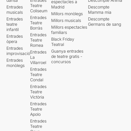
dansa
Entrades
Descompte Ànima
espectacles a
Teatre
Entrades
Madrid
Descompte
Coliseum
musicals
Mamma mia
Millors monòlegs
Entrades
Entrades
Descompte
Millors musicals
Teatre
teatre
Germans de sang
Millors espectacles
Borràs
infantil
familiars
Entrades
Entrades
Black Friday
Teatre
òpera
Teatral
Romea
Entrades
Guanya entrades
Entrades
improvisació
de teatre gratis -
La
Entrades
concursos
Villarroel
monòlegs
Entrades
Teatre
Condal
Entrades
Teatre
Victòria
Entrades
Teatre
Apolo
Entrades
Teatre