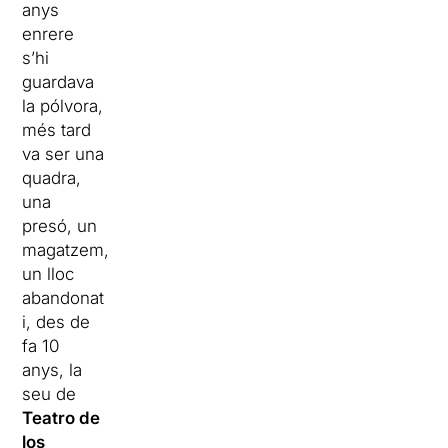
anys
enrere
s’hi
guardava
la pólvora,
més tard
va ser una
quadra,
una
presó, un
magatzem,
un lloc
abandonat
i, des de
fa 10
anys, la
seu de
Teatro de
los