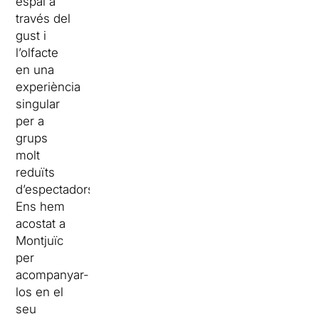
espai a
través del
gust i
l’olfacte
en una
experiència
singular
per a
grups
molt
reduïts
d’espectadors.
Ens hem
acostat a
Montjuïc
per
acompanyar-
los en el
seu