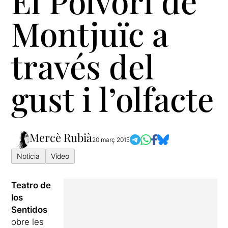
El Polvorí de
Montjuïc a
través del
gust i l’olfacte
Mercè Rubià
20 març 2015
Notícia
Vídeo
Teatro de
los
Sentidos
obre les