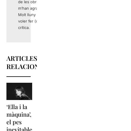
de les obres que
m’han agradat.
Molt lluny de
voler fer (o ser)
crítica.
ARTICLES
RELACIONATS
‘Ella i la
‘Sonrisas
Unes
màquina’,
y
vacances a
el pes
lágrimas’
‘Cancun’
inevitable
torna a