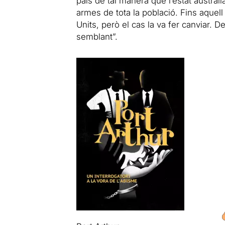
país de tal manera que l’estat australi
armes de tota la població. Fins aquell
Units, però el cas la va fer canviar. D
semblant”.