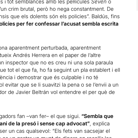
ns i tot semblances amb les pel·lícules
Seven
o
 d’un crim brutal, però ho nega constantment. De
nsis que els dolents són els policies”. Baldús, fins
olicies per fer confessar l’acusat sembla escrita
sona aparentment perturbada, aparentment
ueix Andrés Herrera en el paper de l’altre
n inspector que no es creu ni una sola paraula
e tot el que fa, ho fa seguint un pla establert i ell
ciència i demostrar que és culpable i no té
evitar que se li suavitzi la pena o se l’envii a un
gador de Javier Beltrán vol entendre el per què de
igadors fan –van fer– el que sigui.
“Sembla que
errani de la presó i sense cap advocat”
, explica
ser un cas qualsevol: “Els fets van sacsejar el