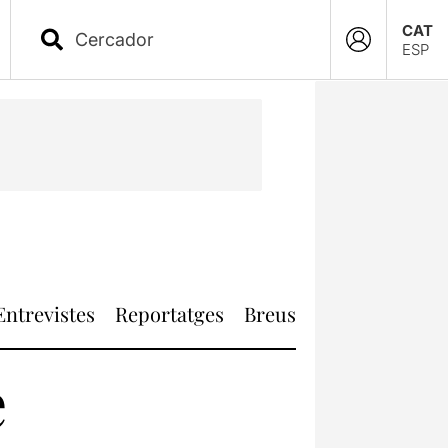
CAT
ESP
Entrevistes
Reportatges
Breus
e