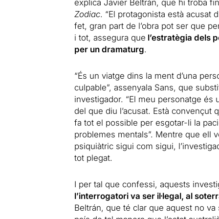
explica Javier Beltrán, que hi troba fi
Zodiac
. “El protagonista està acusat
fet, gran part de l’obra pot ser que pe
i tot, assegura que
l’estratègia dels p
per un dramaturg
.
“És un viatge dins la ment d’una per
culpable”, assenyala Sans, que substit
investigador. “El meu personatge és u
del que diu l’acusat. Està convençut qu
fa tot el possible per esgotar-li la pa
problemes mentals”. Mentre que ell vol 
psiquiàtric sigui com sigui, l’investi
tot plegat.
I per tal que confessi, aquests invest
l’interrogatori va ser il·legal, al sot
Beltrán, que té clar que aquest no va 