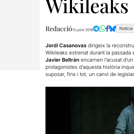
Wikileaks
Redacció
Notícia
13 juliol 2016
Jordi Casanovas
dirigeix la reconstruc
Wikileaks estrenat durant la passada 
Javier Beltrán
encarnen l’acusat d’un 
protagonistes d’aquesta història inqu
suposar, fins i tot, un canvi de legisl