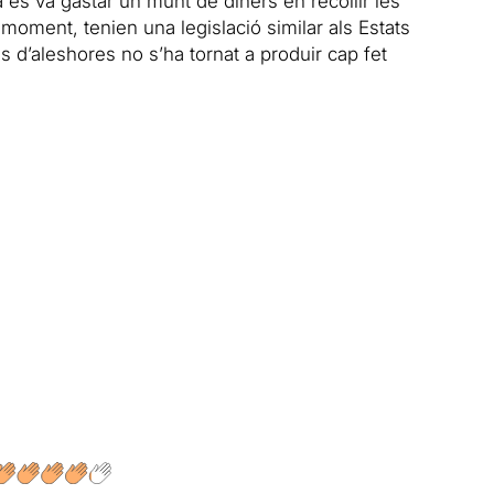
à es va gastar un munt de diners en recollir les
 moment, tenien una legislació similar als Estats
es d’aleshores no s’ha tornat a produir cap fet