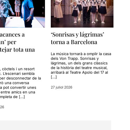
acances a
‘Sonrisas y lágrimas’
n’ per
torna a Barcelona
tejar tota una
La música tornarà a omplir la casa
dels Von Trapp. Sonrisas y
lágrimas, un dels grans clàssics
de la història del teatre musical,
a, còctels i un resort
arribarà al Teatre Apolo del 17 al
c. L’escenari sembla
[…]
per desconnectar de la
erò una conversa
a pot convertir unes
27 juliol 2026
entre amics en una
ompleta de […]
026