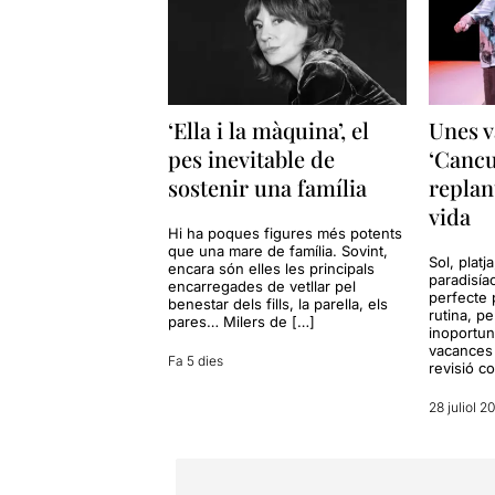
‘Ella i la màquina’, el
Unes v
pes inevitable de
‘Cancu
sostenir una família
replan
vida
Hi ha poques figures més potents
que una mare de família. Sovint,
Sol, platj
encara són elles les principals
paradisía
encarregades de vetllar pel
perfecte 
benestar dels fills, la parella, els
rutina, p
pares… Milers de […]
inoportun
vacances 
Fa 5 dies
revisió c
28 juliol 2