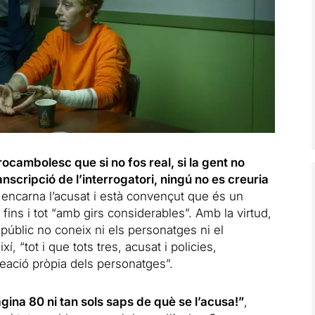
 rocambolesc que si no fos real, si la gent no
anscripció de l’interrogatori, ningú no es creuria
 encarna l’acusat i està convençut que és un
fins i tot “amb girs considerables”. Amb la virtud,
 públic no coneix ni els personatges ni el
í, “tot i que tots tres, acusat i policies,
eació pròpia dels personatges”.
àgina 80 ni tan sols saps de què se l’acusa!”
,