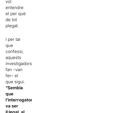
vol
entendre
el per què
de tot
plegat.
I per tal
que
confessi,
aquests
investigadors
fan –van
fer– el
que sigui.
“Sembla
que
l’interrogatori
va ser
il·legal, al