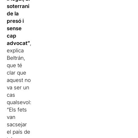
soterrani
de la
presó i
sense
cap
advocat”
,
explica
Beltrán,
que té
clar que
aquest no
va ser un
cas
qualsevol:
“Els fets
van
sacsejar
el país de