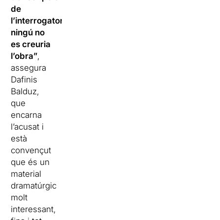
de
l’interrogatori,
ningú no
es creuria
l’obra”
,
assegura
Dafinis
Balduz,
que
encarna
l’acusat i
està
convençut
que és un
material
dramatúrgic
molt
interessant,