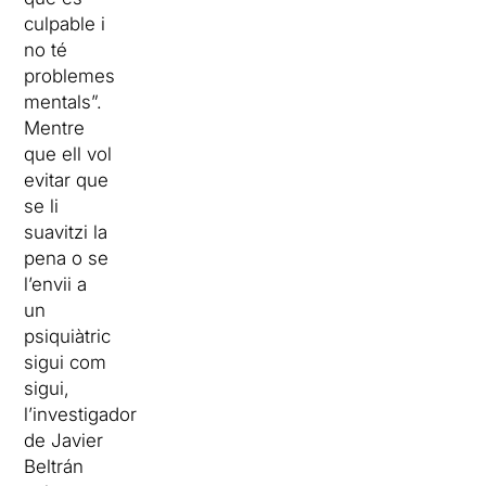
culpable i
no té
problemes
mentals”.
Mentre
que ell vol
evitar que
se li
suavitzi la
pena o se
l’envii a
un
psiquiàtric
sigui com
sigui,
l’investigador
de Javier
Beltrán