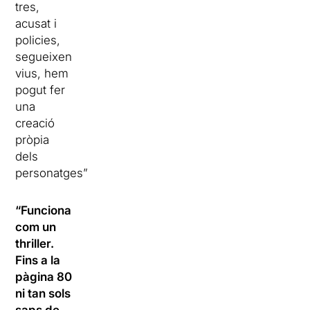
tres,
acusat i
policies,
segueixen
vius, hem
pogut fer
una
creació
pròpia
dels
personatges”.
“Funciona
com un
thriller.
Fins a la
pàgina 80
ni tan sols
saps de