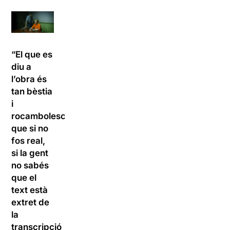
“El que es
diu a
l’obra és
tan bèstia
i
rocambolesc
que si no
fos real,
si la gent
no sabés
que el
text està
extret de
la
transcripció