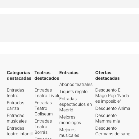
Categorías
Teatros
Entradas
Ofertas
destacadas
destacados
destacadas
Abonos teatrales
Entradas
Entradas
Descuento El
Tiquets regalo
teatro
Teatro Tívoli
Mago Pop 'Nada
Entradas
es imposible'
Entradas
Entradas
espectáculos en
danza
Teatro
Descuento Ànima
Madrid
Coliseum
Entradas
Descuento
Mejores
musicales
Entradas
Mamma mia
monólogos
Teatro
Entradas
Descuento
Mejores
Borrás
teatro infantil
Germans de sang
musicales