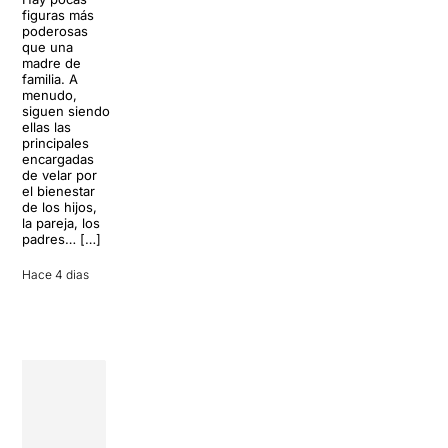
Sonrisas y
Sol, playa,
figuras más
lágrimas, uno
cócteles y un
poderosas
de los
resort
que una
grandes
paradisíaco. El
madre de
clásicos de la
escenario
familia. A
historia del
parece
menudo,
teatro musical,
perfecto para
siguen siendo
llegará al
desconectar de
ellas las
Teatre Apolo
la rutina, pero
principales
del […]
una
encargadas
conversación
de velar por
inoportuna
27 julio 2026
el bienestar
puede
de los hijos,
convertir unas
la pareja, los
vacaciones
padres… […]
entre amigos
en una revisión
Hace 4 dias
completa […]
28 julio 2026