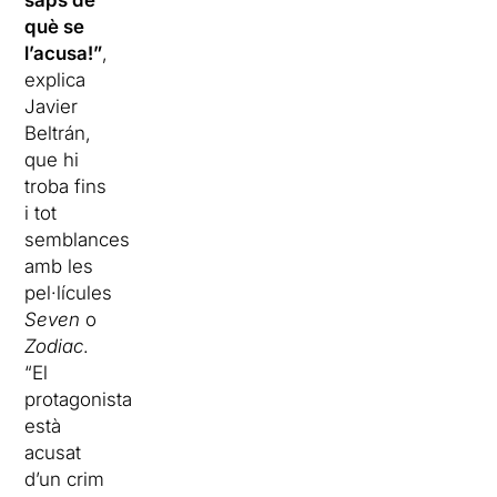
què se
l’acusa!”
,
explica
Javier
Beltrán,
que hi
troba fins
i tot
semblances
amb les
pel·lícules
Seven
o
Zodiac
.
“El
protagonista
està
acusat
d’un crim