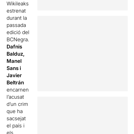
Wikileaks
estrenat
durant la
passada
edició del
BCNegra.
Dafnis
Balduz,
Manel
Sans i
Javier
Beltrán
encarnen
l’acusat
d’un crim
que ha
sacsejat
el país i
els