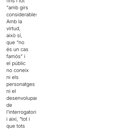
fins i tot
“amb girs
considerables”.
Amb la
virtud,
això sí,
que “no
és un cas
famós” i
el públic
no coneix
ni els
personatges
ni el
desenvolupament
de
l’interrogatori
i així, “tot i
que tots