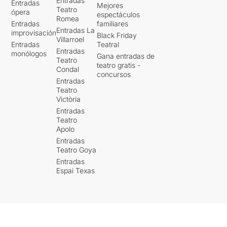
Entradas
Entradas
Mejores
Teatro
ópera
espectáculos
Romea
Entradas
familiares
Entradas La
improvisación
Black Friday
Villarroel
Entradas
Teatral
Entradas
monólogos
Gana entradas de
Teatro
teatro gratis -
Condal
concursos
Entradas
Teatro
Victòria
Entradas
Teatro
Apolo
Entradas
Teatro Goya
Entradas
Espai Texas