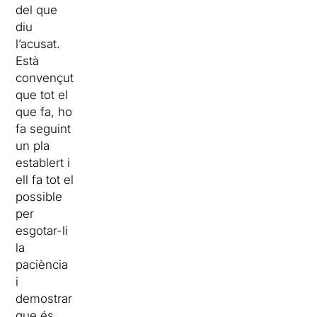
del que
diu
l’acusat.
Està
convençut
que tot el
que fa, ho
fa seguint
un pla
establert i
ell fa tot el
possible
per
esgotar-li
la
paciència
i
demostrar
que és