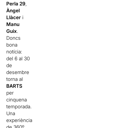
Perla 29
,
Àngel
Llàcer
i
Manu
Guix
.
Doncs
bona
notícia:
del 6 al 30
de
desembre
torna al
BARTS
per
cinquena
temporada.
Una
experiència
de 360º