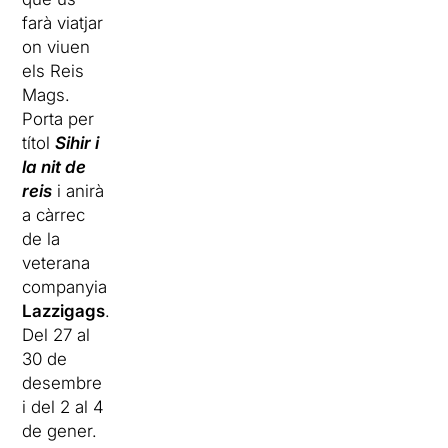
farà viatjar
on viuen
els Reis
Mags.
Porta per
títol
Sihir i
la nit de
reis
i anirà
a càrrec
de la
veterana
companyia
Lazzigags
.
Del 27 al
30 de
desembre
i del 2 al 4
de gener.