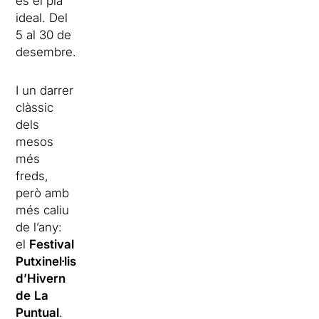
és el pla
ideal. Del
5 al 30 de
desembre.
I un darrer
clàssic
dels
mesos
més
freds,
però amb
més caliu
de l’any:
el
Festival
Putxinel·lis
d’Hivern
de
La
Puntual
.