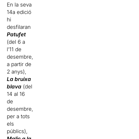
En la seva
14a edició
hi
desfilaran
Patufet
(del 6 a
l’11 de
desembre,
a partir de
2 anys),
La bruixa
blava
(del
14 al 16
de
desembre,
per a tots
els
públics),
Malic a la