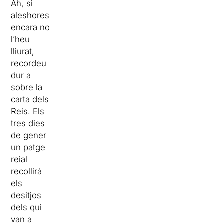
Ah, si
aleshores
encara no
l’heu
lliurat,
recordeu
dur a
sobre la
carta dels
Reis. Els
tres dies
de gener
un patge
reial
recollirà
els
desitjos
dels qui
van a