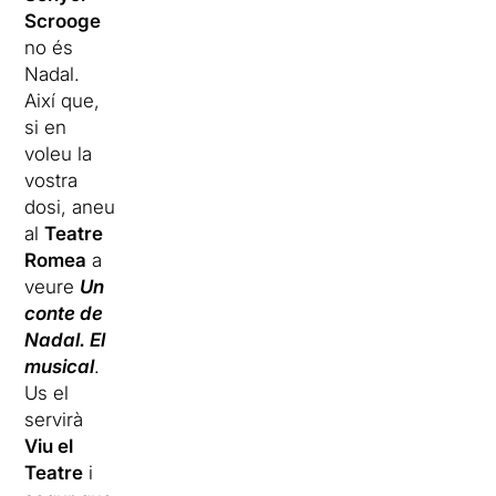
Scrooge
no és
Nadal.
Així que,
si en
voleu la
vostra
dosi, aneu
al
Teatre
Romea
a
veure
Un
conte de
Nadal. El
musical
.
Us el
servirà
Viu el
Teatre
i