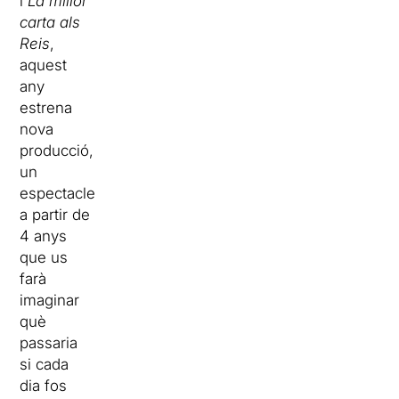
i
La millor
carta als
Reis
,
aquest
any
estrena
nova
producció,
un
espectacle
a partir de
4 anys
que us
farà
imaginar
què
passaria
si cada
dia fos