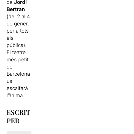
de
Jordi
Bertran
(del 2 al 4
de gener,
per a tots
els
públics).
El teatre
més petit
de
Barcelona
us
escalfarà
l’ànima.
ESCRIT
PER