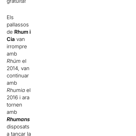
gratuïta!
Els
pallassos
de
Rhum i
Cia
van
irrompre
amb
Rhüm
el
2014, van
continuar
amb
Rhumia
el
2016 i ara
tornen
amb
Rhumans
disposats
a tancar la