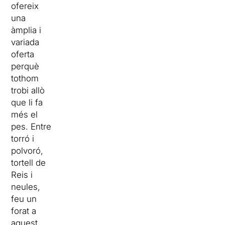
ofereix
una
àmplia i
variada
oferta
perquè
tothom
trobi allò
que li fa
més el
pes. Entre
torró i
polvoró,
tortell de
Reis i
neules,
feu un
forat a
aquest