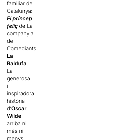
familiar de
Catalunya:
El príncep
feliç
de La
companyia
de
Comediants
La
Baldufa
.
La
generosa
i
inspiradora
història
d’
Oscar
Wilde
arriba ni
més ni
menys