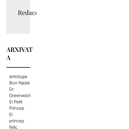
Redacció
ARXIVAT
A
antologia
Bon Nadal
Dr
Greenwich
El Petit
Príncep
El
príncep
feliç