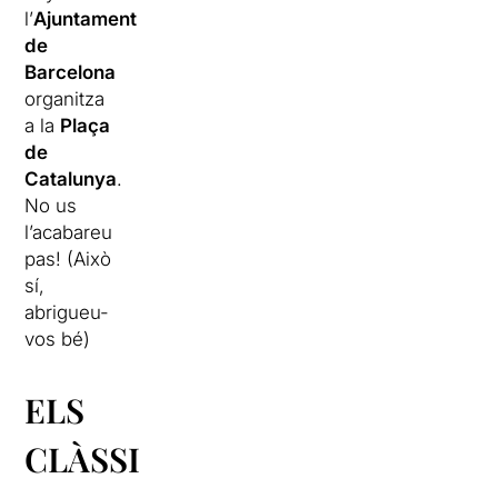
l’
Ajuntament
de
Barcelona
organitza
a la
Plaça
de
Catalunya
.
No us
l’acabareu
pas! (Això
sí,
abrigueu-
vos bé)
ELS
CLÀSSICS