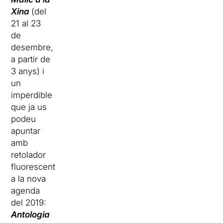
Xina
(del
21 al 23
de
desembre,
a partir de
3 anys) i
un
imperdible
que ja us
podeu
apuntar
amb
retolador
fluorescent
a la nova
agenda
del 2019:
Antologia