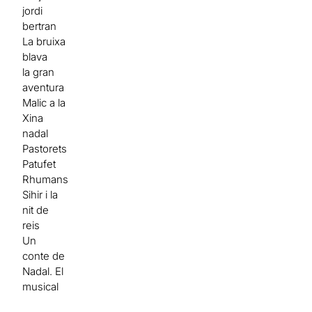
jordi
bertran
La bruixa
blava
la gran
aventura
Malic a la
Xina
nadal
Pastorets
Patufet
Rhumans
Sihir i la
nit de
reis
Un
conte de
Nadal. El
musical