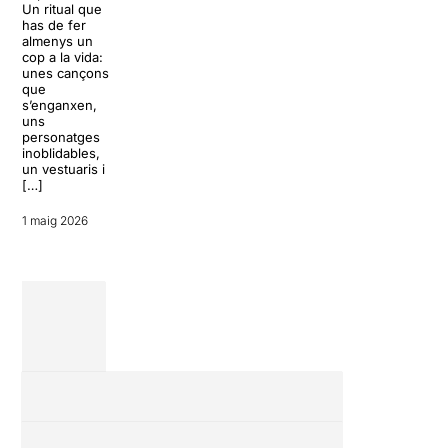
prenen el cançoner de Jacques
Les sales de
Un ritual que
Brel com a punt de partida per a
proximitat en
has de fer
un diàleg entre […]
fan vibrar:
almenys un
pràcticament
cop a la vida:
21 abril 2026
sents respira
unes cançons
els actors, es
que
crea un ambi
s’enganxen,
molt especial,
uns
és on es po
personatges
trobar els
inoblidables,
muntatges m
un vestuaris i
singulars,
[…]
arriscats i […
1 maig 2026
15 febrer 2026