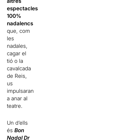
altres
espectacles
100%
nadalencs
que, com
les
nadales,
cagar el
tió o la
cavalcada
de Reis,
us
impulsaran
a anar al
teatre.
Un d’ells
és
Bon
Nadal Dr