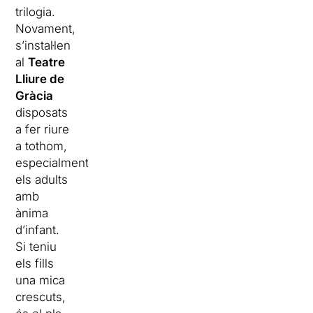
trilogia.
Novament,
s’instal·len
al
Teatre
Lliure de
Gràcia
disposats
a fer riure
a tothom,
especialment
els adults
amb
ànima
d’infant.
Si teniu
els fills
una mica
crescuts,