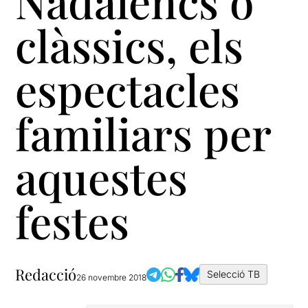
Nadalencs o
clàssics, els
espectacles
familiars per
aquestes
festes
Redacció
Selecció TB
26 novembre 2018