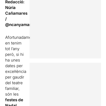
Redacció:
Núria
Cañamares
/
@ncanyamares
Afortunadament
en tenim
tot l’any
però, si hi
ha unes
dates per
excel·lència
per gaudir
del teatre
familiar,
són les
festes de
Nadal
.