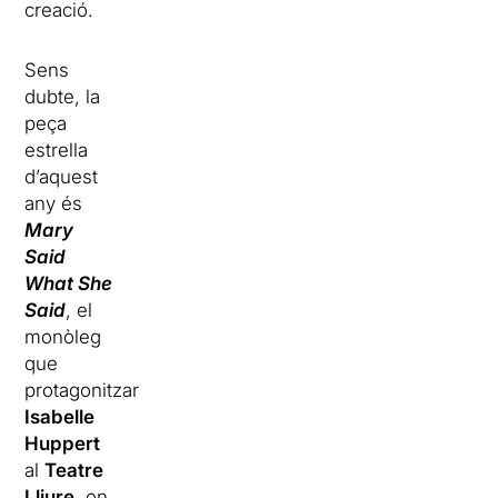
creació.
Sens
dubte, la
peça
estrella
d’aquest
any és
Mary
Said
What She
Said
, el
monòleg
que
protagonitzarà
Isabelle
Huppert
al
Teatre
Lliure
, on