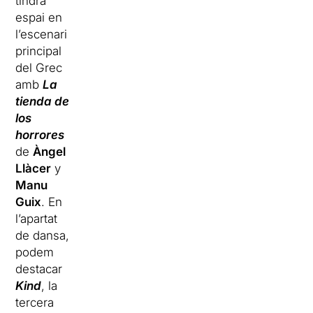
tindrà
espai en
l’escenari
principal
del Grec
amb
La
tienda de
los
horrores
de
Àngel
Llàcer
y
Manu
Guix
. En
l’apartat
de dansa,
podem
destacar
Kind
, la
tercera