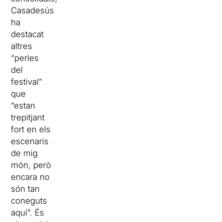
Casadesús
ha
destacat
altres
“perles
del
festival”
que
“estan
trepitjant
fort en els
escenaris
de mig
món, però
encara no
són tan
coneguts
aquí”. És