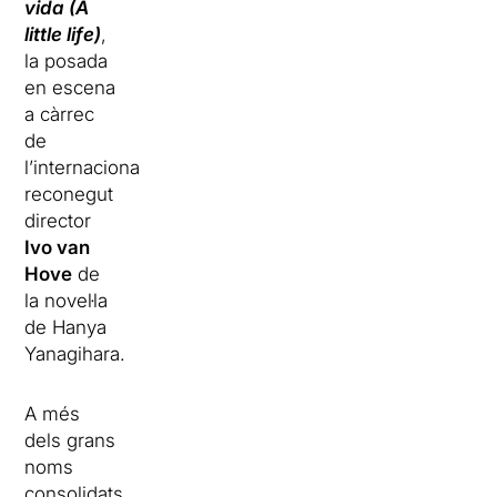
vida (A
little life)
,
la posada
en escena
a càrrec
de
l’internacionalment
reconegut
director
Ivo van
Hove
de
la novel·la
de Hanya
Yanagihara.
A més
dels grans
noms
consolidats,