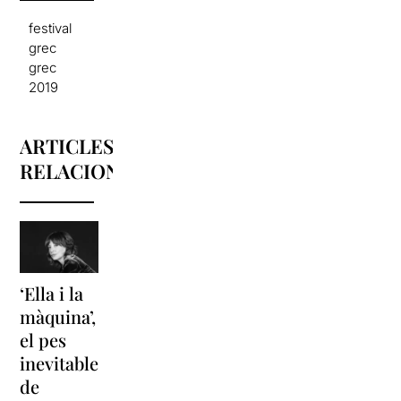
festival
grec
grec
2019
ARTICLES
RELACIONATS
‘Ella i la
‘Sonrisas
Unes
màquina’,
y
vacances a
el pes
lágrimas’
‘Cancun’
inevitable
torna a
per
de
Barcelona
replantejar