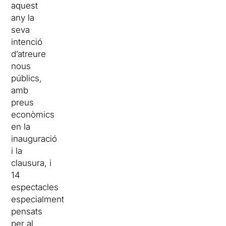
aquest
any la
seva
intenció
d’atreure
nous
públics,
amb
preus
econòmics
en la
inauguració
i la
clausura, i
14
espectacles
especialment
pensats
per al