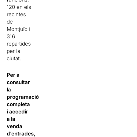
120 en els
recintes
de
Montjuïc i
316
repartides
per la
ciutat.
Per a
consultar
la
programació
completa
i accedir
a la
venda
d’entrades,