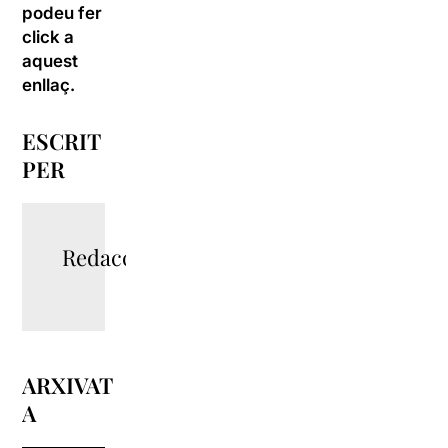
podeu fer
click
a
aquest
enllaç
.
ESCRIT
PER
Redacció
ARXIVAT
A