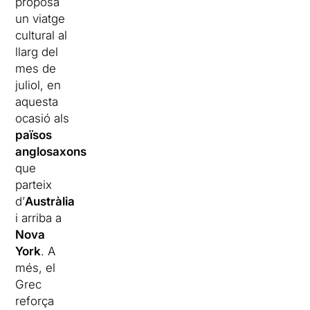
proposa
un viatge
cultural al
llarg del
mes de
juliol, en
aquesta
ocasió als
països
anglosaxons
,
que
parteix
d’
Austràlia
i arriba a
Nova
York
. A
més, el
Grec
reforça