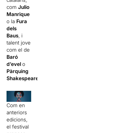
catalans,
com
Julio
Manrique
o la
Fura
dels
Baus
, i
talent jove
com el de
Baró
d’evel
o
Pàrquing
Shakespeare
.
Com en
anteriors
edicions,
el festival