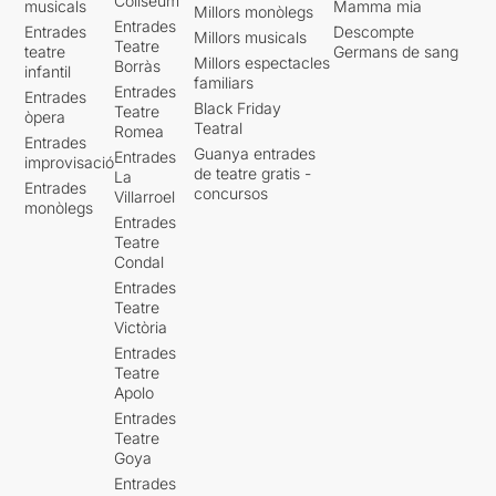
Coliseum
musicals
Mamma mia
Millors monòlegs
Entrades
Entrades
Descompte
Millors musicals
Teatre
teatre
Germans de sang
Millors espectacles
Borràs
infantil
familiars
Entrades
Entrades
Black Friday
Teatre
òpera
Teatral
Romea
Entrades
Guanya entrades
Entrades
improvisació
de teatre gratis -
La
Entrades
concursos
Villarroel
monòlegs
Entrades
Teatre
Condal
Entrades
Teatre
Victòria
Entrades
Teatre
Apolo
Entrades
Teatre
Goya
Entrades