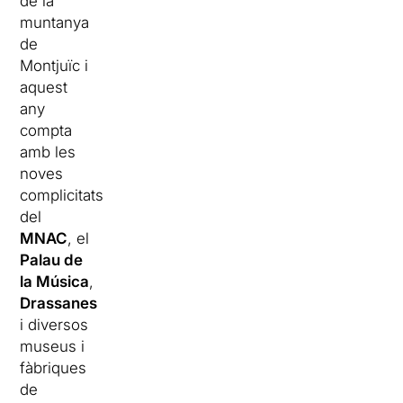
de la
muntanya
de
Montjuïc i
aquest
any
compta
amb les
noves
complicitats
del
MNAC
, el
Palau de
la Música
,
Drassanes
i diversos
museus i
fàbriques
de