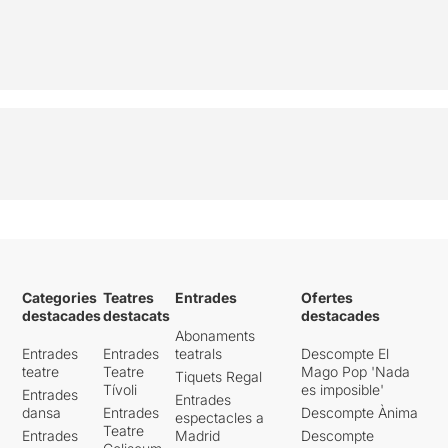
Categories
Teatres
Entrades
Ofertes
destacades
destacats
destacades
Abonaments
Entrades
Entrades
teatrals
Descompte El
teatre
Teatre
Mago Pop 'Nada
Tiquets Regal
Tívoli
es imposible'
Entrades
Entrades
dansa
Entrades
Descompte Ànima
espectacles a
Teatre
Entrades
Madrid
Descompte