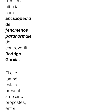
d’escena
híbrida
com
Enciclopedia
de
fenómenos
paranormales
del
controvertit
Rodrigo
García.
El circ
també
estarà
present
amb cinc
propostes,
entre