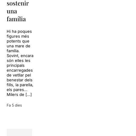
sostenir
tota una
La música
una
vida
tornarà a
família
omplir la casa
dels Von
Sol, platja,
Trapp.
còctels i un
Hi ha poques
Sonrisas y
resort
figures més
lágrimas, un
paradisíac.
potents que
dels grans
L’escenari
una mare de
clàssics de la
sembla perfecte
família.
història del
per
Sovint, encara
teatre musical,
desconnectar
són elles les
arribarà al
de la rutina,
principals
Teatre Apolo
però una
encarregades
del 17 al […]
conversa
de vetllar pel
inoportuna pot
benestar dels
27 juliol 2026
convertir unes
fills, la parella,
vacances entre
els pares…
amics en una
Milers de […]
revisió completa
de […]
Fa 5 dies
28 juliol 2026