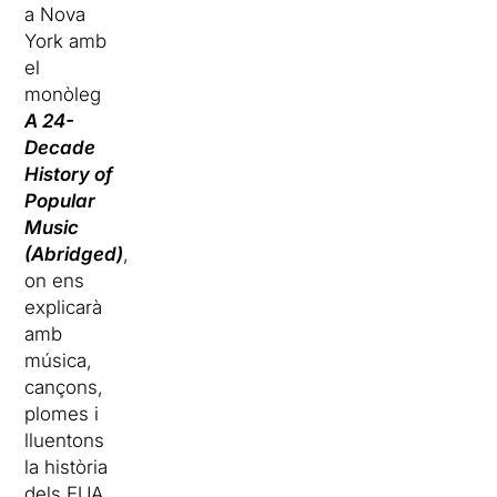
a Nova
York amb
el
monòleg
A 24-
Decade
History of
Popular
Music
(Abridged)
,
on ens
explicarà
amb
música,
cançons,
plomes i
lluentons
la història
dels EUA,