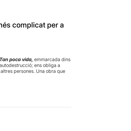
més complicat per a
Tan poca vida,
emmarcada dins
’autodestrucció; ens obliga a
 altres persones. Una obra que
dictiu i amarg. Que si no el
il pàgines transformades a quatre
 el llibre, és molt interessant
 això, no ens trobem amb una obra
el grup. Un noi molt estimat pels
que un cop el descobreixin no