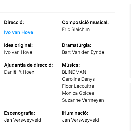
Direcció:
Composició musical:
Eric Sleichim
Ivo van Hove
Idea original:
Dramatúrgia:
Ivo van Hove
Bart Van den Eynde
Ajudantia de direcció:
Músics:
Daniël 't Hoen
BL!NDMAN
Caroline Denys
Floor Lecoultre
Monica Goicea
Suzanne Vermeyen
Escenografia:
Il·luminació:
Jan Versweyveld
Jan Versweyveld