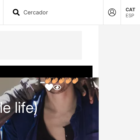
CAT
ESP
e life)