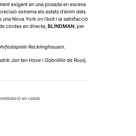
blement exigent en una posada en escena
precisió extrema els estats d’ànim dels
 una Nova York on l’èxit i la satisfacció
de cordes en directe,
BL!NDMAN
, per
hrfestspiele Recklinghausen.
drik Jan ten Have i Gabriëlla de Rooij,
etitulació en català