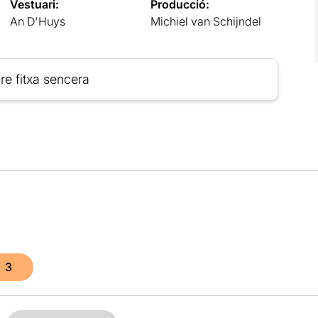
Vestuari:
Producció:
An D'Huys
Michiel van Schijndel
re fitxa sencera
3