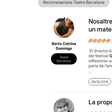
Recomanacions Teatre Barcelona
Nosaltr
un matei
Berta Cotrina
Domingo
El director 
del festival
G
Teatre
reflexionar 
Barcelona
parla de l’am
Una obra ins
coneixeu, no
09/10/2019
hores de teat
com és plante
Una història
La prop
coral, sinó 
seus amics, 