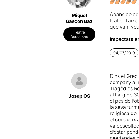
l’acceptin. V
intenta créi
Abans de com
Miquel
teatre. I ai
Gascon Baz
Una posada e
que vam veu
l’escenari fe
Teatre
solitud del p
Barcelona
Impactats en
aquest cas e
les interpret
Jude.
del tema i p
04/07/2019
versava sobr
Com a conseq
que hi ha una
Una proposta
temps real, p
Dins el Grec
publicada en
d’estar amb 
companyia In
dramatúrgia
Versweyvel
Tragèdies Rom
Eduard Barto
manera conti
al llarg de 3
Josep OS
l’espectador.
el pes de l’
La company
la seva turm
Toneelgroep
Ser que tens
religiosa del
Un director 
tot i que úl
el condueix a
romanes
" (
hauríem de fe
va descol·loc
"
La voix hu
protagonista
d’estar pend
view from t
incapaç de d
neerlandes d