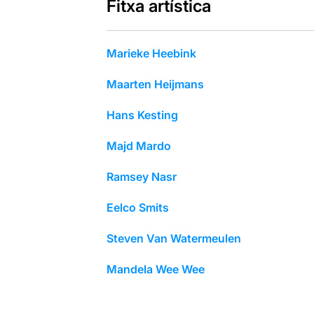
Fitxa artística
Marieke Heebink
Maarten Heijmans
Hans Kesting
Majd Mardo
Ramsey Nasr
Eelco Smits
Steven Van Watermeulen
Mandela Wee Wee