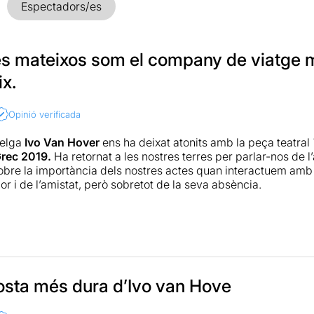
Espectadors/es
es mateixos som el company de viatge 
x.
Opinió verificada
belga
Ivo Van Hover
ens ha deixat atonits amb la peça teatral
rec 2019.
Ha retornat a les nostres terres per parlar-nos de l
sobre la importància dels nostres actes quan interactuem amb
or i de l’amistat, però sobretot de la seva absència.
pirada en la novel·la de
Hanaya Yanagihara,
un bestseller ad
 patiu, millor i tot, perquè l’impacte encara serà més gran. M
re, que igual que el llibre passen volant. Tanmateix si coneixeu
jat al teatre, i en quines coses posa més incisió el director.
 que recorre tres dècades d’amistat entre quatre amics. Tot i
osta més dura d’Ivo van Hove
que Van Hover se centra amb el personatge
Jude
, l’advocat d
però que mai contesta a les preguntes del seu passat, té por 