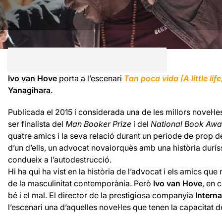
Ivo van Hove
porta a l’escenari
Tan poca vida (A little life
Yanagihara
.
Publicada el 2015 i considerada una de les millors novel·le
ser finalista del
Man Booker Prize
i del
National Book Awar
quatre amics i la seva relació durant un període de prop d
d’un d’ells, un advocat novaiorquès amb una història durís
condueix a l’autodestrucció.
Hi ha qui ha vist en la història de l’advocat i els amics qu
de la masculinitat contemporània. Però
Ivo van Hove
, en 
bé i el mal. El director de la prestigiosa companyia
Intern
l’escenari una d’aquelles novel·les que tenen la capacitat de