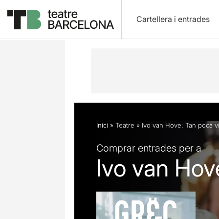
Cartellera i entrades
Descripció
Fitxa artística
Fotos i 
Inici
»
Teatre
»
Ivo van Hove: Tan poca vida
Comprar entrades per a
Ivo van Hove: