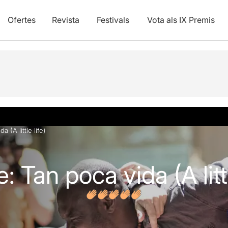
Ofertes
Revista
Festivals
Vota als IX Premis
vídeos
Opinions
Articles
 (A little life)
 Tan poca vida (A littl