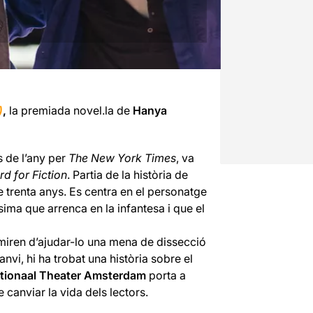
)
,
la premiada novel.la de
Hanya
s de l’any per
The New York Times
, va
d for Fiction
. Partia de la història de
e trenta anys. Es centra en el personatge
sima que arrenca en la infantesa i que el
e miren d’ajudar-lo una mena de dissecció
canvi, hi ha trobat una història sobre el
ationaal Theater Amsterdam
porta a
 canviar la vida dels lectors.