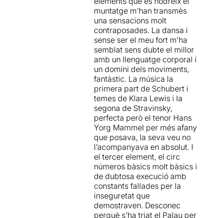
elements que es nodreix el
seu director artístic, des del
muntatge m’han transmès
1999,
Yaron Lifschitz
i des
una sensacions molt
d'aleshores recorre el món
contraposades. La dansa i
amb els seus espectacles.
sense ser el meu fort m’ha
semblat sens dubte el millor
Una companyia que
amb un llenguatge corporal i
continua empenyent els
un domini dels moviments,
límits de la forma artística,
fantàstic. La música la
desdibuixant les línies
primera part de Schubert i
entre moviment, dansa,
temes de Klara Lewis i la
teatre i circ
, i que nosaltres
segona de Stravinsky,
vam conèixer a la
perfecta però el tenor Hans
inauguració del Festival
Yorg Mammel per més afany
Grec 2013 amb el seu
que posava, la seva veu no
espectacle
OPUS
, (vegeu
l’acompanyava en absolut. I
aquella
ressenya
) ...
el tercer element, el circ
espectacle que vam tornar a
números bàsics molt bàsics i
veure al Teatre Lliure en
de dubtosa execució amb
2018 (vegeu la
ressenya
).
constants fallades per la
inseguretat que
EN MASSE
neix de la
demostraven. Desconec
necessitat cultural d'una
perquè s’ha triat el Palau per
societat en crisis, d'una