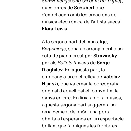
Schwanengesang
(
El cant del cigne
),
dues obres de
Schubert
que
s’entrellacen amb les creacions de
música electrònica de l’artista sueca
Klara Lewis
.
A la segona part del muntatge,
Beginnings
, sona un arranjament d’un
solo de piano creat per
Stravinsky
per als
Ballets Russos
de
Serge
Diaghilev
. En aquesta part, la
companyia pren el relleu de
Vàtslav
Nijinski
, que va crear la coreografia
original d’aquell ballet, convertint la
dansa en circ. En línia amb la música,
aquesta segona part suggereix un
renaixement del món, una porta
oberta a l’esperança en un espectacle
brillant que fa miques les fronteres