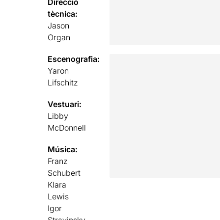
Direcció
tècnica:
Jason
Organ
Escenografia:
Yaron
Lifschitz
Vestuari:
Libby
McDonnell
Música:
Franz
Schubert
Klara
Lewis
Igor
Stravinsky