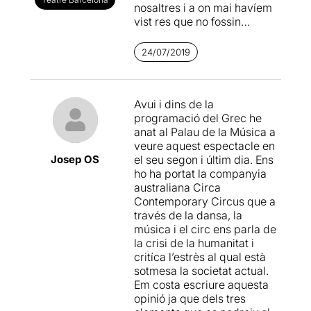
nosaltres i a on mai havíem
vist res que no fossin
concerts o recitals, al
Palau
de la Música Catalana
on
24/07/2019
Circa Contemporany
Circus
estrenava el seu
espectacle
EN MASSE
.
Avui i dins de la
programació del Grec he
Circa Contemporany
anat al Palau de la Música a
Circus
té la seva seu a
veure aquest espectacle en
Brisbane (Austràlia)
i és la
Josep OS
el seu segon i últim dia. Ens
pionera de la manera com la
ho ha portat la companyia
física extrema pot crear
australiana Circa
actuacions poderoses, i al
Contemporary Circus que a
mateix temps impregnades
través de la dansa, la
d'una sensibilitat i poètica
música i el circ ens parla de
realment impactants. Va ser
la crisi de la humanitat i
creada en 1987 amb el nom
critíca l’estrès al qual està
de "
Rock & Roll Circus
" per
sotmesa la societat actual.
Derek Ives i Antonella
Em costa escriure aquesta
Casella, en 2004 canvia el
opinió ja que dels tres
seu nom sota la direcció del