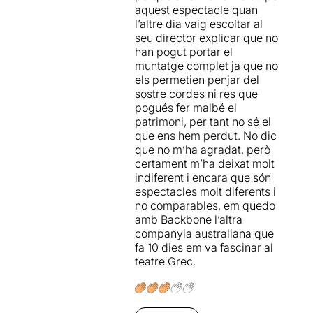
aquest espectacle quan
societat que està canviant,
l’altre dia vaig escoltar al
d'una societat que està
seu director explicar que no
estressada.
Circa
, des del
han pogut portar el
circ, ens proposa dues
muntatge complet ja que no
visions de la fi de la
els permetien penjar del
humanitat.
sostre cordes ni res que
pogués fer malbé el
EN MASSE
està dividit en
patrimoni, per tant no sé el
dues parts,
una primera que
que ens hem perdut. No dic
parla del final de les coses
que no m’ha agradat, però
amb música de
Schubert
certament m’ha deixat molt
relacionada i connectada
indiferent i encara que són
amb la música electrònica
espectacles molt diferents i
de la compositora sueca
no comparables, em quedo
Klara Lewis
. Ambdues
amb Backbone l’altra
músiques tenen el mateix
companyia australiana que
sentit amb una altra mena
fa 10 dies em va fascinar al
de paladar musical.
Els
teatre Grec.
lieder de Shubert,
Winterreise
(Viatge
d’hivern) i
Schwanengesang
(El cant