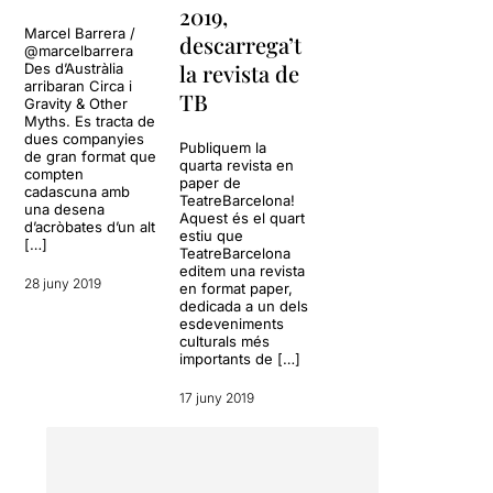
2019,
Deu acròbates
, sis homes i
Marcel Barrera /
descarrega’t
quatre dones,
Caroline
@marcelbarrera
Baillon, Jessica Connell,
la revista de
Des d’Austràlia
Marty Evans, Piri
arribaran Circa i
TB
Gravity & Other
Goodman, Keaton Hentoff-
Myths. Es tracta de
Killian, Todd Kilby, Cecilia
dues companyies
Publiquem la
Martin, Hamish McCourty,
de gran format que
quarta revista en
Daniel O’Brien i Kimberley
compten
paper de
cadascuna amb
O’Brien
, que amb llenguatge
TeatreBarcelona!
una desena
musical intenten trobar la
Aquest és el quart
d’acròbates d’un alt
estiu que
manera d'expressar la
[…]
TeatreBarcelona
duresa que implica
estirar al
editem una revista
màxim possible els nostres
28 juny 2019
en format paper,
límits
, com de fet fem cada
dedicada a un dels
esdeveniments
dia en llegir les notícies.
culturals més
importants de […]
Un espectacle de gran
duresa física,
17 juny 2019
emocionalment i
espiritualment molt
exigent
, perquè no és un
treball habitual si no més