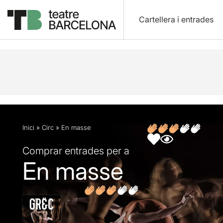
Cartellera i entrades
Descripció
Fitxa artística
Fotos i vídeos
Opin
Inici
»
Circ
»
En masse
Comprar entrades per a
En masse