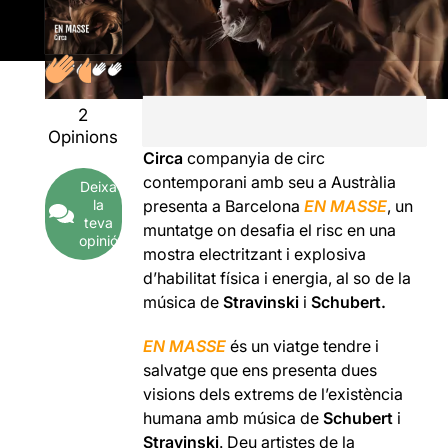
2
Opinions
Circa
companyia de circ
contemporani amb seu a Austràlia
Deixa
la
presenta a Barcelona
EN MASSE
, un
teva
muntatge on desafia el risc en una
opinió
mostra electritzant i explosiva
d’habilitat física i energia, al so de la
música de
Stravinski
i
Schubert.
EN MASSE
és un viatge tendre i
salvatge que ens presenta dues
visions dels extrems de l’existència
humana amb música de
Schubert
i
Stravinski
. Deu artistes de la