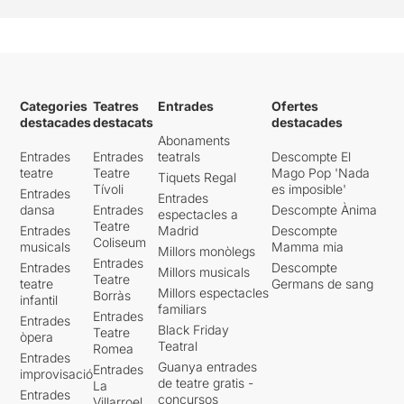
Categories
Teatres
Entrades
Ofertes
destacades
destacats
destacades
Abonaments
Entrades
Entrades
teatrals
Descompte El
teatre
Teatre
Mago Pop 'Nada
Tiquets Regal
Tívoli
es imposible'
Entrades
Entrades
dansa
Entrades
Descompte Ànima
espectacles a
Teatre
Entrades
Madrid
Descompte
Coliseum
musicals
Mamma mia
Millors monòlegs
Entrades
Entrades
Descompte
Millors musicals
Teatre
teatre
Germans de sang
Millors espectacles
Borràs
infantil
familiars
Entrades
Entrades
Black Friday
Teatre
òpera
Teatral
Romea
Entrades
Guanya entrades
Entrades
improvisació
de teatre gratis -
La
Entrades
concursos
Villarroel