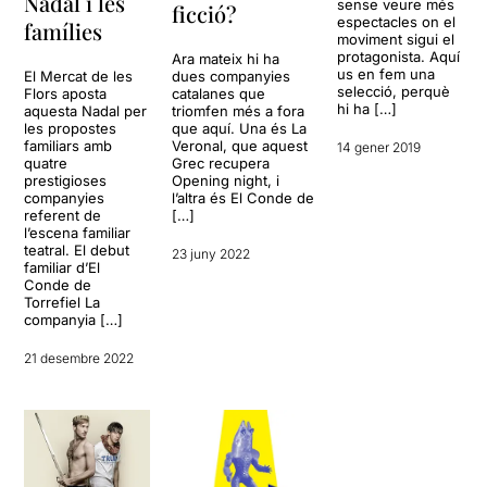
Nadal i les
sense veure més
ficció?
espectacles on el
famílies
moviment sigui el
protagonista. Aquí
Ara mateix hi ha
us en fem una
El Mercat de les
dues companyies
selecció, perquè
Flors aposta
catalanes que
hi ha […]
aquesta Nadal per
triomfen més a fora
les propostes
que aquí. Una és La
familiars amb
Veronal, que aquest
14 gener 2019
quatre
Grec recupera
prestigioses
Opening night, i
companyies
l’altra és El Conde de
referent de
[…]
l’escena familiar
teatral. El debut
23 juny 2022
familiar d’El
Conde de
Torrefiel La
companyia […]
21 desembre 2022