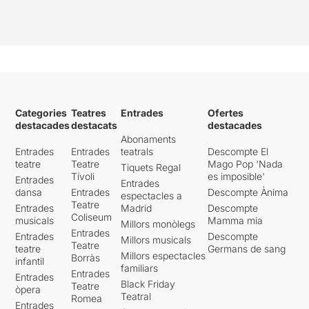
Categories
Teatres
Entrades
Ofertes
destacades
destacats
destacades
Abonaments
Entrades
Entrades
teatrals
Descompte El
teatre
Teatre
Mago Pop 'Nada
Tiquets Regal
Tívoli
es imposible'
Entrades
Entrades
dansa
Entrades
Descompte Ànima
espectacles a
Teatre
Entrades
Madrid
Descompte
Coliseum
musicals
Mamma mia
Millors monòlegs
Entrades
Entrades
Descompte
Millors musicals
Teatre
teatre
Germans de sang
Millors espectacles
Borràs
infantil
familiars
Entrades
Entrades
Black Friday
Teatre
òpera
Teatral
Romea
Entrades