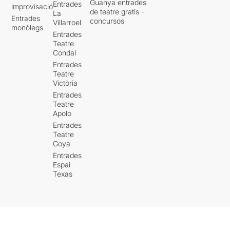
Guanya entrades
Entrades
improvisació
de teatre gratis -
La
Entrades
concursos
Villarroel
monòlegs
Entrades
Teatre
Condal
Entrades
Teatre
Victòria
Entrades
Teatre
Apolo
Entrades
Teatre
Goya
Entrades
Espai
Texas