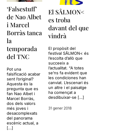
‘Falsestuff’
El SÂLMON<
de Nao Albet
es troba
i Marcel
davant del que
Borràs tanca
vindrà
la
temporada
El propòsit del
festival SÂLMON< és
del TNC
l’escolta d’allò que
succeeix a
l’actualitat. “A totes
Pot una
se’ns fa evident que
falsificació acabar
les condiciones han
sent l’original?
canviat. L’escenari és
Aquesta és la
un altre i el paisatge
pregunta que es
ha començat a
fan Nao Albet i
desdibuixar-se […]
Marcel Borràs,
dos dels valors
més joves i
31 gener 2018
desacomplexats
del panorama
escènic actual, a
[…]