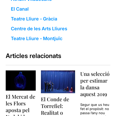
El Canal
Teatre Lliure - Gràcia
Centre de les Arts Lliures
Teatre Lliure - Montjuïc
Articles relacionats
Una selecció
per estimar
la dansa
aquest 2019
El Mercat de
El Conde de
les Flors
Torrefiel:
Segur que us heu
aposta pel
fet el propòsit: no
Realitat o
passa l’any nou