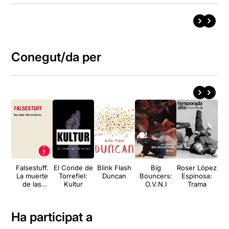
Conegut/da per
Falsestuff.
El Conde de
Blink Flash
Big
Roser López
La muerte
Torrefiel:
Duncan
Bouncers:
Espinosa:
pro
de las
Kultur
O.V.N.I
Trama
musas
Ha participat a