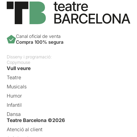
Canal oficial de venta
Compra 100% segura
Disseny i programació:
Copymouse
Vull veure
Teatre
Musicals
Humor
Infantil
Dansa
Teatre Barcelona ©2026
Atenció al client