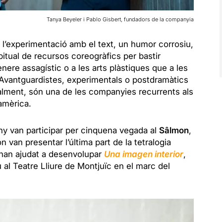
Tanya Beyeler i Pablo Gisbert, fundadors de la companyia
 l’experimentació amb el text, un humor corrosiu,
abitual de recursos coreogràfics per bastir
nere assagístic o a les arts plàstiques que a les
Avantguardistes
,
experimentals
o
postdramàtics
alment, són una de les companyies recurrents als
oamèrica.
y van participar per cinquena vegada al
Sâlmon
,
on van presentar l’última part de la tetralogia
s han ajudat a desenvolupar
Una imagen interior
,
 al Teatre Lliure de Montjuïc en el marc del