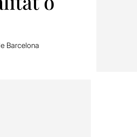
litat o
de Barcelona