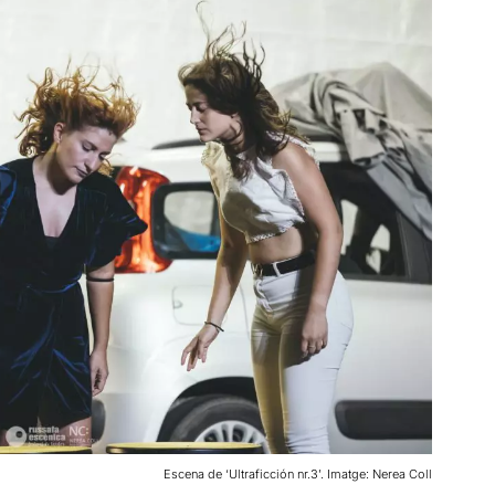
Escena de ‘Ultraficción nr.3’. Imatge: Nerea Coll