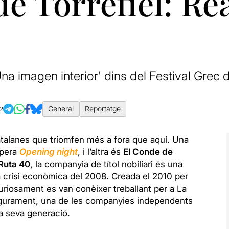
e Torrefiel: Rea
a imagen interior' dins del Festival Grec 
General
Reportatge
2
talanes que triomfen més a fora que aquí. Una
upera
Opening night
, i l’altra és
El Conde de
Ruta 40
, la companyia de títol nobiliari és una
a crisi econòmica del 2008. Creada el 2010 per
uriosament es van conèixer treballant per a La
segurament, una de les companyies independents
a seva generació.