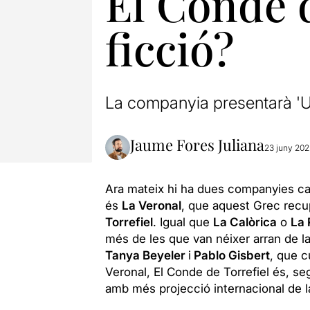
El Conde d
ficció?
La companyia presentarà 'Un
Jaume Fores Juliana
23 juny 202
Ara mateix hi ha dues companyies ca
és
La Veronal
, que aquest Grec rec
Torrefiel
. Igual que
La Calòrica
o
La 
més de les que van néixer arran de l
Tanya Beyeler
i
Pablo Gisbert
, que c
Veronal, El Conde de Torrefiel és, 
amb més projecció internacional de l