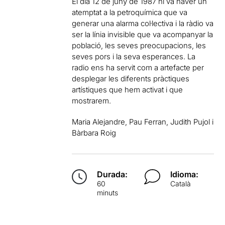
El dia 12 de juny de 1987 hi va haver un
atemptat a la petroquímica que va
generar una alarma col·lectiva i la ràdio va
ser la línia invisible que va acompanyar la
població, les seves preocupacions, les
seves pors i la seva esperances. La
radio ens ha servit com a artefacte per
desplegar les diferents pràctiques
artístiques que hem activat i que
mostrarem.
Maria Alejandre, Pau Ferran, Judith Pujol i
Bàrbara Roig
Durada:
Idioma:
60
Català
minuts