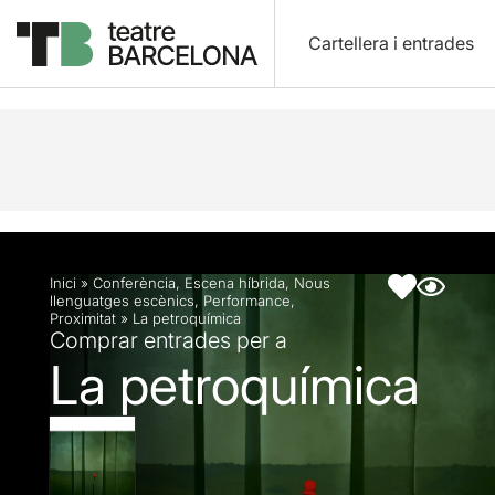
Cartellera i entrades
Descripció
Fitxa artística
Fotos i vídeos
Inici
»
Conferència
,
Escena híbrida
,
Nous
llenguatges escènics
,
Performance
,
Proximitat
»
La petroquímica
Comprar entrades per a
La petroquímica