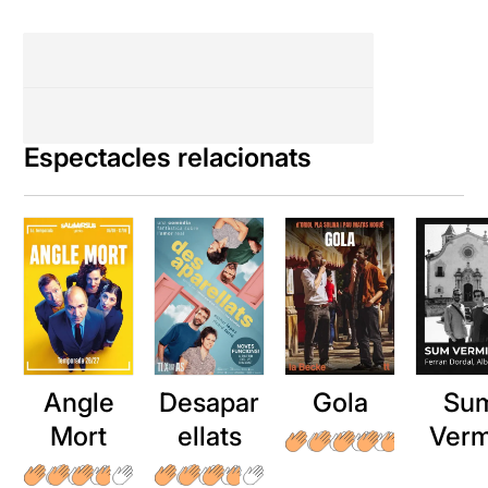
Espectacles relacionats
Angle
Desapar
Gola
Su
Mort
ellats
Verm