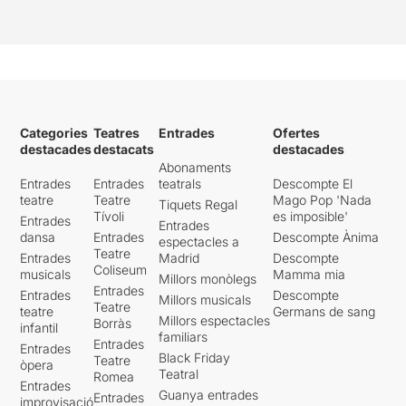
Categories
Teatres
Entrades
Ofertes
destacades
destacats
destacades
Abonaments
Entrades
Entrades
teatrals
Descompte El
teatre
Teatre
Mago Pop 'Nada
Tiquets Regal
Tívoli
es imposible'
Entrades
Entrades
dansa
Entrades
Descompte Ànima
espectacles a
Teatre
Entrades
Madrid
Descompte
Coliseum
musicals
Mamma mia
Millors monòlegs
Entrades
Entrades
Descompte
Millors musicals
Teatre
teatre
Germans de sang
Millors espectacles
Borràs
infantil
familiars
Entrades
Entrades
Black Friday
Teatre
òpera
Teatral
Romea
Entrades
Guanya entrades
Entrades
improvisació