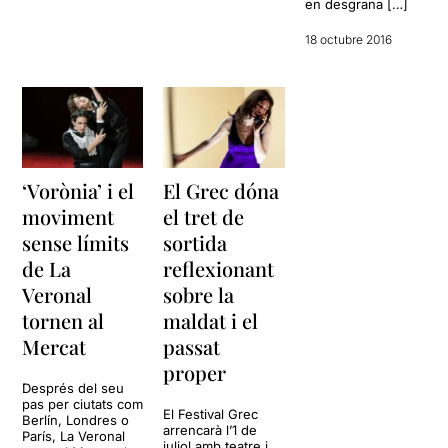
en desgrana […]
18 octubre 2016
‘Vorònia’ i el
El Grec dóna
moviment
el tret de
sense límits
sortida
de La
reflexionant
Veronal
sobre la
tornen al
maldat i el
Mercat
passat
proper
Després del seu
pas per ciutats com
El Festival Grec
Berlín, Londres o
arrencarà l’1 de
París, La Veronal
juliol amb teatre i