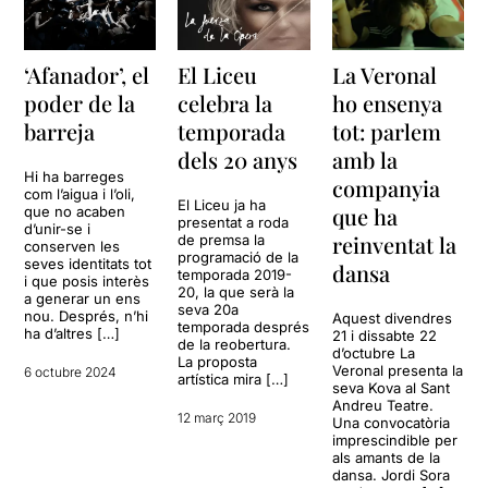
‘Afanador’, el
El Liceu
La Veronal
poder de la
celebra la
ho ensenya
barreja
temporada
tot: parlem
dels 20 anys
amb la
Hi ha barreges
companyia
com l’aigua i l’oli,
El Liceu ja ha
que ha
que no acaben
presentat a roda
d’unir-se i
reinventat la
de premsa la
conserven les
programació de la
seves identitats tot
dansa
temporada 2019-
i que posis interès
20, la que serà la
a generar un ens
seva 20a
nou. Després, n’hi
Aquest divendres
temporada després
ha d’altres […]
21 i dissabte 22
de la reobertura.
d’octubre La
La proposta
Veronal presenta la
6 octubre 2024
artística mira […]
seva Kova al Sant
Andreu Teatre.
12 març 2019
Una convocatòria
imprescindible per
als amants de la
dansa. Jordi Sora