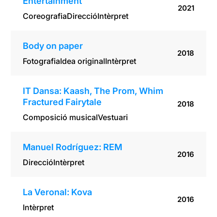
Entertainment
2021
Coreografia
Direcció
Intèrpret
Body on paper
2018
Fotografia
Idea original
Intèrpret
IT Dansa: Kaash, The Prom, Whim
Fractured Fairytale
2018
Composició musical
Vestuari
Manuel Rodríguez: REM
2016
Direcció
Intèrpret
La Veronal: Kova
2016
Intèrpret