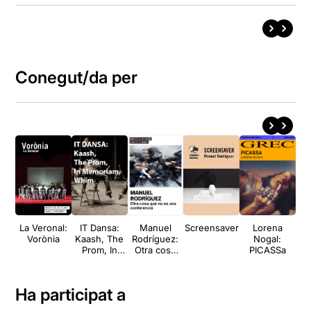
Conegut/da per
La Veronal:
IT Dansa:
Manuel
Screensaver
Lorena
Ti
Vorònia
Kaash, The
Rodríguez:
Nogal:
Prom, In
Otra cosa
PICASSa
Memoriam,
que no es
Whim
una
conferencia
Ha participat a