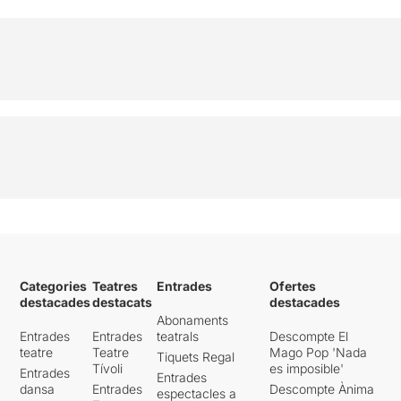
Categories
Teatres
Entrades
Ofertes
destacades
destacats
destacades
Abonaments
Entrades
Entrades
teatrals
Descompte El
teatre
Teatre
Mago Pop 'Nada
Tiquets Regal
Tívoli
es imposible'
Entrades
Entrades
dansa
Entrades
Descompte Ànima
espectacles a