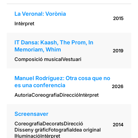
La Veronal: Vorònia
2015
Intèrpret
IT Dansa: Kaash, The Prom, In
Memoriam, Whim
2019
Composició musical
Vestuari
Manuel Rodríguez: Otra cosa que no
es una conferencia
2026
Autoria
Coreografia
Direcció
Intèrpret
Screensaver
Coreografia
Decorats
Direcció
2014
Disseny gràfic
Fotografia
Idea original
Il·luminació
Intèrpret