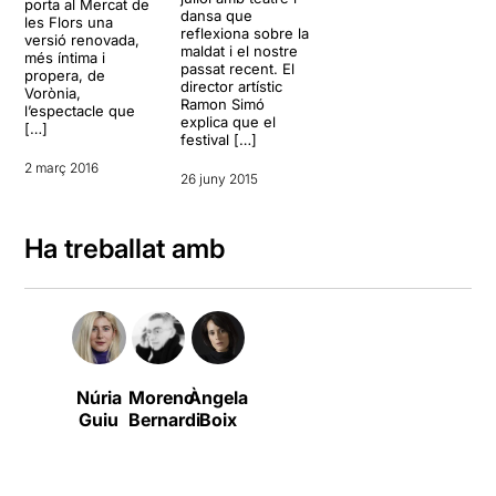
porta al Mercat de
dansa que
les Flors una
reflexiona sobre la
versió renovada,
maldat i el nostre
més íntima i
passat recent. El
propera, de
director artístic
Vorònia,
Ramon Simó
l’espectacle que
explica que el
[…]
festival […]
2 març 2016
26 juny 2015
Ha treballat amb
Núria
Moreno
Àngela
Guiu
Bernardi
Boix