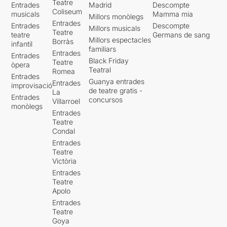
Teatre
Entrades
Madrid
Descompte
Coliseum
musicals
Mamma mia
Millors monòlegs
Entrades
Entrades
Descompte
Millors musicals
Teatre
teatre
Germans de sang
Millors espectacles
Borràs
infantil
familiars
Entrades
Entrades
Black Friday
Teatre
òpera
Teatral
Romea
Entrades
Guanya entrades
Entrades
improvisació
de teatre gratis -
La
Entrades
concursos
Villarroel
monòlegs
Entrades
Teatre
Condal
Entrades
Teatre
Victòria
Entrades
Teatre
Apolo
Entrades
Teatre
Goya