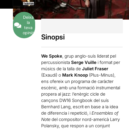
Deixa
la
teva
opinió
Sinopsi
We Spoke
, grup anglo-suís liderat pel
percussionista
Serge Vuille
i format per
músics de la talla de
Juliet Fraser
(Exaudi) o
Mark Knoop
(Plus-Minus),
ens ofereix un programa de caràcter
escènic, amb una formació instrumental
propera al jazz: l’enèrgic cicle de
cançons DW16 Songbook del suís
Bernhard Lang, escrit en base a la idea
de diferencia i repetició, i
Ensembles of
Note
del compositor nord-americà Larry
Polansky, que respon a un conjunt