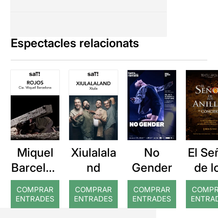
Espectacles relacionats
Miquel
Xiulalala
No
El Se
Barcelon
nd
Gender
de l
a: Rojos
Anil
COMPRAR
COMPRAR
COMPRAR
COMP
en
ENTRADES
ENTRADES
ENTRADES
ENTRA
Conci