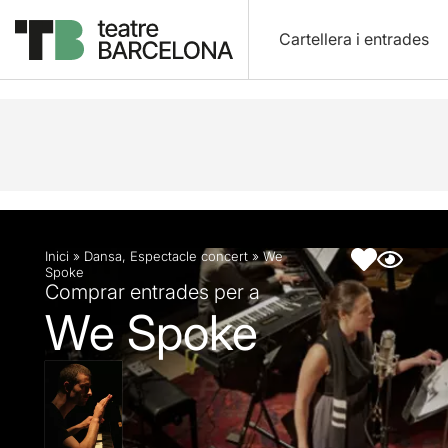
Cartellera i entrades
Descripció
Fitxa artística
Inici
»
Dansa
,
Espectacle concert
»
We
Spoke
Comprar entrades per a
We Spoke