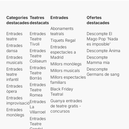
Categories
Teatres
Entrades
Ofertes
destacades
destacats
destacades
Abonaments
Entrades
Entrades
teatrals
Descompte El
teatre
Teatre
Mago Pop 'Nada
Tiquets Regal
Tívoli
es imposible'
Entrades
Entrades
dansa
Entrades
Descompte Ànima
espectacles a
Teatre
Entrades
Madrid
Descompte
Coliseum
musicals
Mamma mia
Millors monòlegs
Entrades
Entrades
Descompte
Millors musicals
Teatre
teatre
Germans de sang
Millors espectacles
Borràs
infantil
familiars
Entrades
Entrades
Black Friday
Teatre
òpera
Teatral
Romea
Entrades
Guanya entrades
Entrades
improvisació
de teatre gratis -
La
Entrades
concursos
Villarroel
monòlegs
Entrades
Teatre
Condal