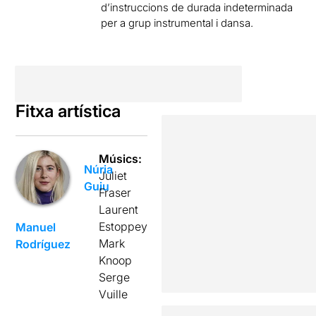
d’instruccions de durada indeterminada
per a grup instrumental i dansa.
Fitxa artística
Músics:
Núria
Juliet
Guiu
Fraser
Laurent
Estoppey
Manuel
Mark
Rodríguez
Knoop
Serge
Vuille