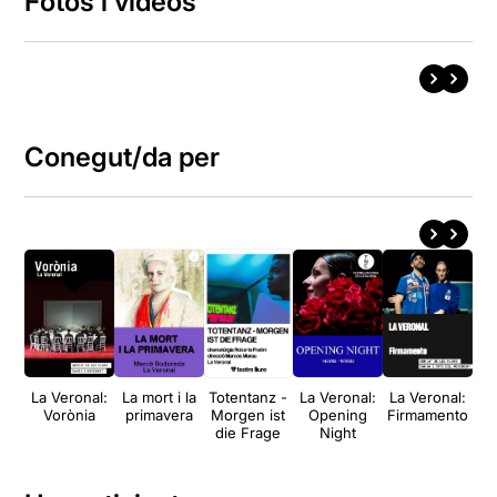
Fotos i vídeos
Conegut/da per
La Veronal:
La mort i la
Totentanz -
La Veronal:
La Veronal:
In
Vorònia
primavera
Morgen ist
Opening
Firmamento
Q
die Frage
Night
met
a 