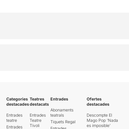
Categories
Teatres
Entrades
Ofertes
destacades
destacats
destacades
Abonaments
Entrades
Entrades
teatrals
Descompte El
teatre
Teatre
Mago Pop 'Nada
Tiquets Regal
Tívoli
es imposible'
Entrades
Entrades