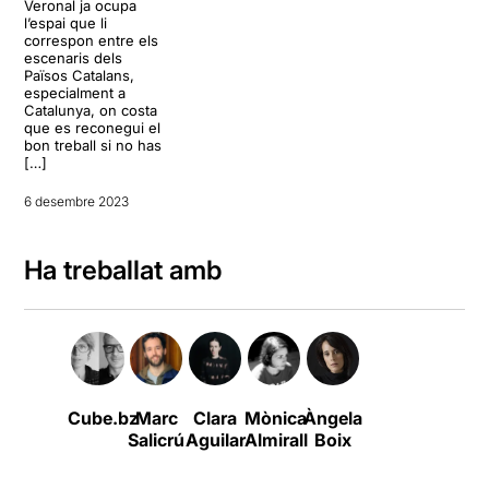
Veronal ja ocupa
l’espai que li
correspon entre els
escenaris dels
Països Catalans,
especialment a
Catalunya, on costa
que es reconegui el
bon treball si no has
[…]
6 desembre 2023
Ha treballat amb
Cube.bz
Marc
Clara
Mònica
Àngela
Salicrú
Aguilar
Almirall
Boix