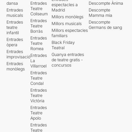
dansa
Entrades
Descompte Ànima
espectacles a
Teatre
Entrades
Madrid
Descompte
Coliseum
musicals
Mamma mia
Millors monòlegs
Entrades
Entrades
Descompte
Millors musicals
Teatre
teatre
Germans de sang
Millors espectacles
Borràs
infantil
familiars
Entrades
Entrades
Black Friday
Teatre
òpera
Teatral
Romea
Entrades
Guanya entrades
Entrades
improvisació
de teatre gratis -
La
Entrades
concursos
Villarroel
monòlegs
Entrades
Teatre
Condal
Entrades
Teatre
Victòria
Entrades
Teatre
Apolo
Entrades
Teatre