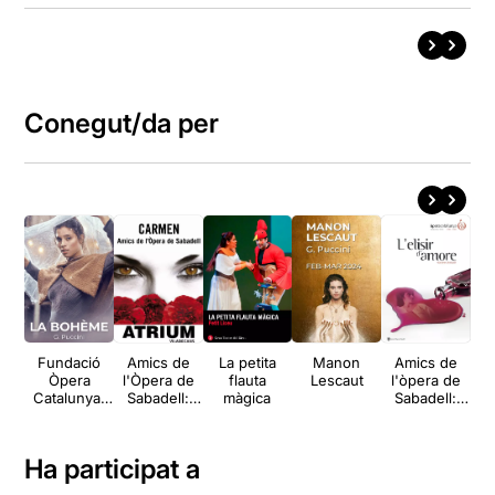
Conegut/da per
Fundació
Amics de
La petita
Manon
Amics de
A
Òpera
l'Òpera de
flauta
Lescaut
l'òpera de
l'
Catalunya:
Sabadell:
màgica
Sabadell:
S
La Bohème
Carmen
L'elisir
M
d'amore
Ha participat a