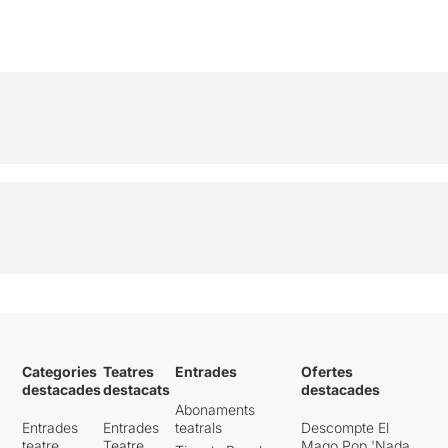
Categories
Teatres
Entrades
Ofertes
destacades
destacats
destacades
Abonaments
Entrades
Entrades
teatrals
Descompte El
teatre
Teatre
Mago Pop 'Nada