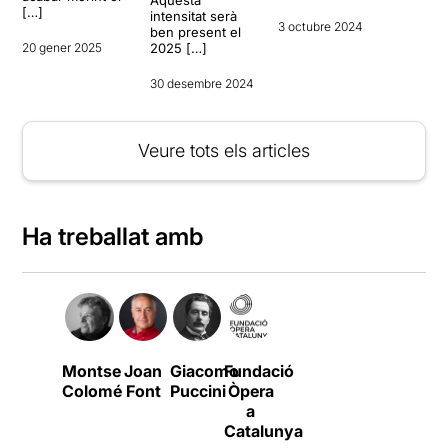
[…]
intensitat serà
3 octubre 2024
ben present el
20 gener 2025
2025 […]
30 desembre 2024
Veure tots els articles
Ha treballat amb
Montse
Joan
Giacomo
Fundació
Colomé
Font
Puccini
Òpera
a
Catalunya