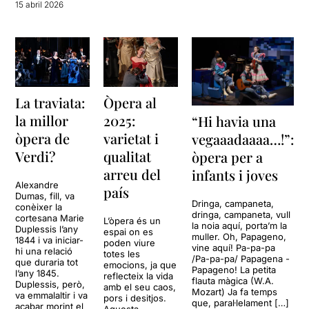
15 abril 2026
La traviata:
Òpera al
la millor
2025:
“Hi havia una
òpera de
varietat i
vegaaadaaaa…!”:
Verdi?
qualitat
òpera per a
arreu del
infants i joves
Alexandre
país
Dumas, fill, va
Dringa, campaneta,
conèixer la
dringa, campaneta, vull
cortesana Marie
L’òpera és un
la noia aquí, porta’m la
Duplessis l’any
espai on es
muller. Oh, Papageno,
1844 i va iniciar-
poden viure
vine aquí! Pa-pa-pa
hi una relació
totes les
/Pa-pa-pa/ Papagena -
que duraria tot
emocions, ja que
Papageno! La petita
l’any 1845.
reflecteix la vida
flauta màgica (W.A.
Duplessis, però,
amb el seu caos,
Mozart) Ja fa temps
va emmalaltir i va
pors i desitjos.
que, paral·lelament […]
acabar morint el
Aquesta