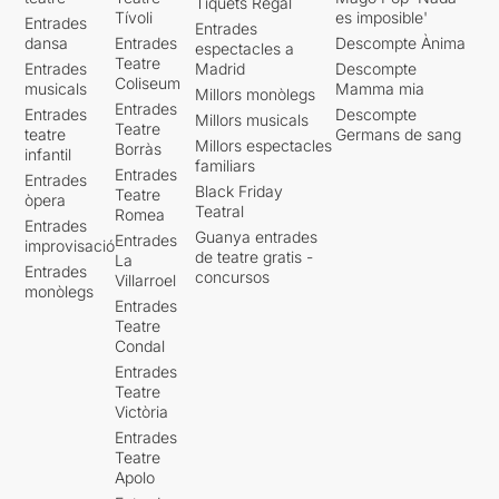
Tiquets Regal
Tívoli
es imposible'
Entrades
Entrades
dansa
Entrades
Descompte Ànima
espectacles a
Teatre
Entrades
Madrid
Descompte
Coliseum
musicals
Mamma mia
Millors monòlegs
Entrades
Entrades
Descompte
Millors musicals
Teatre
teatre
Germans de sang
Millors espectacles
Borràs
infantil
familiars
Entrades
Entrades
Black Friday
Teatre
òpera
Teatral
Romea
Entrades
Guanya entrades
Entrades
improvisació
de teatre gratis -
La
Entrades
concursos
Villarroel
monòlegs
Entrades
Teatre
Condal
Entrades
Teatre
Victòria
Entrades
Teatre
Apolo