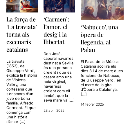
La força de
‘Carmen’:
‘La traviata’
l’amor, el
‘Nabucco’, una
torna als
desig i la
òpera de
escenaris
llibertat
llegenda, al
catalans
Palau
Don José,
caporal navarrès
La traviata
El Palau de la Música
destinat a Sevilla,
(1853), de
Catalana acollirà els
és una persona
Giuseppe Verdi,
dies 3 i 4 de març dues
creient i que es
explica la història
funcions de Nabucco,
casarà amb una
de Violetta
de Giuseppe Verdi, en
noia virginal,
Valéry, una
el marc de la gira
navarresa i
cortesana que
d’Òpera a Catalunya,
creient com ell
s’enamora d’un
[…]
també, que la
jove de bona
seva mare va […]
família, Alfredo
14 febrer 2025
Germont. El que
23 abril 2025
comença com
una història
d’amor […]