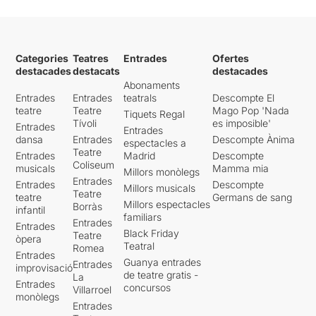
Categories
Teatres
Entrades
Ofertes
destacades
destacats
destacades
Abonaments
Entrades
Entrades
teatrals
Descompte El
teatre
Teatre
Mago Pop 'Nada
Tiquets Regal
Tívoli
es imposible'
Entrades
Entrades
dansa
Entrades
Descompte Ànima
espectacles a
Teatre
Entrades
Madrid
Descompte
Coliseum
musicals
Mamma mia
Millors monòlegs
Entrades
Entrades
Descompte
Millors musicals
Teatre
teatre
Germans de sang
Millors espectacles
Borràs
infantil
familiars
Entrades
Entrades
Black Friday
Teatre
òpera
Teatral
Romea
Entrades
Guanya entrades
Entrades
improvisació
de teatre gratis -
La
Entrades
concursos
Villarroel
monòlegs
Entrades