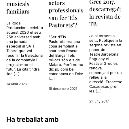
Grec 2017,
actors
musicals
descarrega’t
professionals
familiars
la revista de
van fer ‘Els
TB
La Roda
Pastorets’?
Produccions celebra
aquest 2026 el seu
Ja hi tornem a
25è aniversari amb
“Ser d’Els
ser… Publiquem la
una jornada
Pastorets era una
segona revista en
especial al SAT!
cosa semblant a
paper de
Teatre que vol
anar amb l’escut
TeatreBarcelona!
resumir la trajectòria
del Barça. I els
Enguany el
de la companyia i
millors són els de
Festival Grec es
projectar-ne el
Mataró. Però no ho
renova,
futur. La cita tindrà
dic jo; com bé
començant per un
lloc […]
comentava en Foix:
relleu a la
[…]
direcció. Francesc
14 abril 2026
Casadesús pren
15 desembre 2021
les […]
21 juny 2017
Ha treballat amb