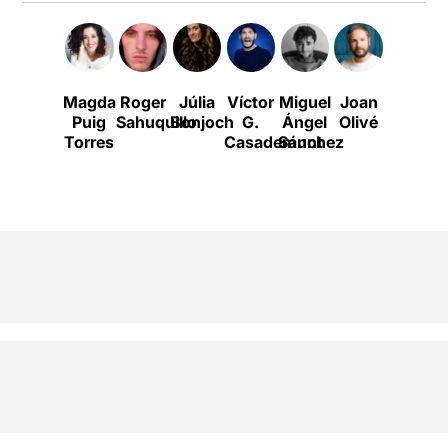
Magda
Roger
Júlia
Víctor
Miguel
Joan
Joan
Puig
Sahuquillo
Bonjoch
G.
Ángel
Olivé
Sáez
Torres
Casademunt
Sánchez