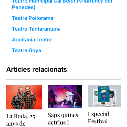
Teatre municipal Cal Bolet (Vilafranca del
Penedès)
Teatre Poliorama
Teatre Tantarantana
Aquitània Teatre
Teatre Goya
Articles relacionats
Especial
Saps quines
La Roda, 25
Festival
actrius i
anys de