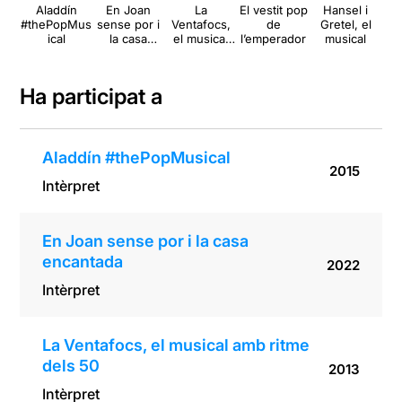
Aladdín
En Joan
La
El vestit pop
Hansel i
Pa
#thePopMus
sense por i
Ventafocs,
de
Gretel, el
ical
la casa
el musical
l’emperador
musical
encantada
amb ritme
dels 50
Ha participat a
Aladdín #thePopMusical
2015
Intèrpret
En Joan sense por i la casa
encantada
2022
Intèrpret
La Ventafocs, el musical amb ritme
dels 50
2013
Intèrpret