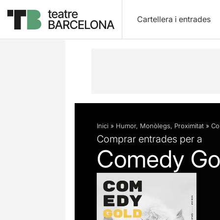
Cartellera i entrades
Descripció
Fitxa artística
Fotos i 
Inici
»
Humor
,
Monòlegs
,
Proximitat
»
Co
Comprar entrades per a
Comedy Go