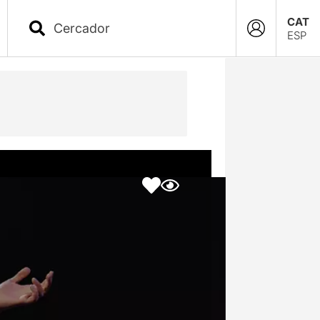
CAT
ESP