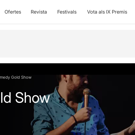
Ofertes
Revista
Festivals
Vota als IX Premis
vídeos
Articles
medy Gold Show
ld Show