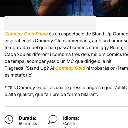
Comedy Gold Show
és un espectacle de Stand Up Comedy
inspirat en els Comedy Clubs americans, amb un humor sens
temporada i pel que han passat còmics com Iggy Rubín, Ca
Cada xou és diferent i combina tres dels millors còmics lo
de temps, acompanyats d’un MC que dirigeix la nit.
T’agrada l’Stand Up? Al
Comedy Gold
hi trobaràs or (i ta
és metafòric)
* “It’s Comedy Gold” és una expressió anglesa que s’utilitz
d’alta qualitat, que fa riure de forma hilarant.
Durada:
Idioma:
90 minuts
Català