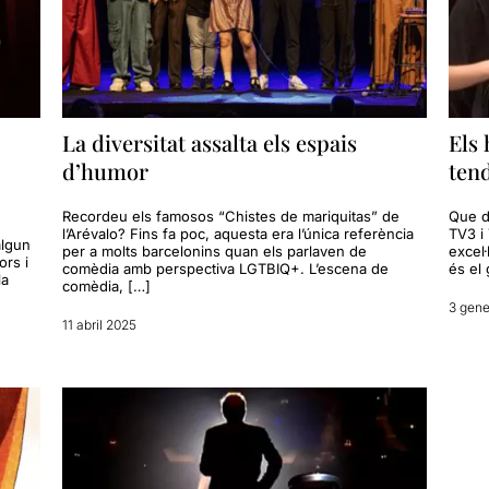
La diversitat assalta els espais
Els
d’humor
ten
Recordeu els famosos “Chistes de mariquitas” de
Que d
l’Arévalo? Fins fa poc, aquesta era l’única referència
TV3 i 
algun
per a molts barcelonins quan els parlaven de
excel
rs i
comèdia amb perspectiva LGTBIQ+. L’escena de
és el
la
comèdia, […]
3 gene
11 abril 2025