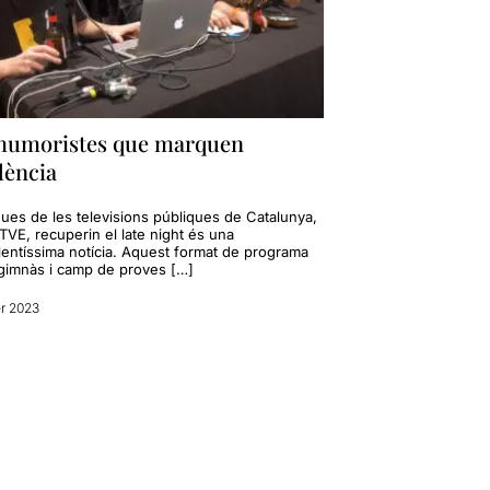
 humoristes que marquen
dència
ues de les televisions públiques de Catalunya,
TVE, recuperin el late night és una
·lentíssima notícia. Aquest format de programa
 gimnàs i camp de proves […]
r 2023