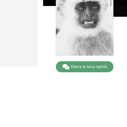
Deixa la teva opinió