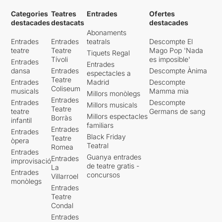
Categories
Teatres
Entrades
Ofertes
destacades
destacats
destacades
Abonaments
Entrades
Entrades
teatrals
Descompte El
teatre
Teatre
Mago Pop 'Nada
Tiquets Regal
Tívoli
es imposible'
Entrades
Entrades
dansa
Entrades
Descompte Ànima
espectacles a
Teatre
Entrades
Madrid
Descompte
Coliseum
musicals
Mamma mia
Millors monòlegs
Entrades
Entrades
Descompte
Millors musicals
Teatre
teatre
Germans de sang
Millors espectacles
Borràs
infantil
familiars
Entrades
Entrades
Black Friday
Teatre
òpera
Teatral
Romea
Entrades
Guanya entrades
Entrades
improvisació
de teatre gratis -
La
Entrades
concursos
Villarroel
monòlegs
Entrades
Teatre
Condal
Entrades