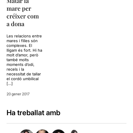
Matar la
mare per
créixer com
a dona
Les relacions entre
mares i filles són
complexes. El
lligam és fort. Hi ha
molt d’amor, però
també molts
moments d’odi,
recels i la
necessitat de tallar
el cordó umbilical
[…]
20 gener 2017
Ha treballat amb