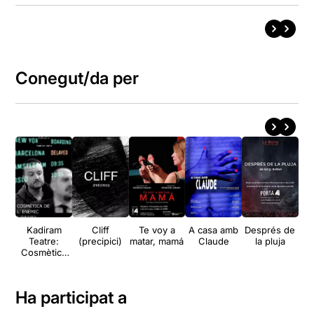
Conegut/da per
Kadiram
Cliff
Te voy a
A casa amb
Després de
E
Teatre:
(precipici)
matar, mamá
Claude
la pluja
Cosmètica
de l'enemic
Ha participat a